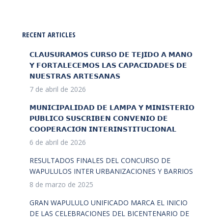
RECENT ARTICLES
𝗖𝗟𝗔𝗨𝗦𝗨𝗥𝗔𝗠𝗢𝗦 𝗖𝗨𝗥𝗦𝗢 𝗗𝗘 𝗧𝗘𝗝𝗜𝗗𝗢 𝗔 𝗠𝗔𝗡𝗢
𝗬 𝗙𝗢𝗥𝗧𝗔𝗟𝗘𝗖𝗘𝗠𝗢𝗦 𝗟𝗔𝗦 𝗖𝗔𝗣𝗔𝗖𝗜𝗗𝗔𝗗𝗘𝗦 𝗗𝗘
𝗡𝗨𝗘𝗦𝗧𝗥𝗔𝗦 𝗔𝗥𝗧𝗘𝗦𝗔𝗡𝗔𝗦
7 de abril de 2026
𝗠𝗨𝗡𝗜𝗖𝗜𝗣𝗔𝗟𝗜𝗗𝗔𝗗 𝗗𝗘 𝗟𝗔𝗠𝗣𝗔 𝗬 𝗠𝗜𝗡𝗜𝗦𝗧𝗘𝗥𝗜𝗢
𝗣𝗨́𝗕𝗟𝗜𝗖𝗢 𝗦𝗨𝗦𝗖𝗥𝗜𝗕𝗘𝗡 𝗖𝗢𝗡𝗩𝗘𝗡𝗜𝗢 𝗗𝗘
𝗖𝗢𝗢𝗣𝗘𝗥𝗔𝗖𝗜𝗢́𝗡 𝗜𝗡𝗧𝗘𝗥𝗜𝗡𝗦𝗧𝗜𝗧𝗨𝗖𝗜𝗢𝗡𝗔𝗟
6 de abril de 2026
RESULTADOS FINALES DEL CONCURSO DE
WAPULULOS INTER URBANIZACIONES Y BARRIOS
8 de marzo de 2025
GRAN WAPULULO UNIFICADO MARCA EL INICIO
DE LAS CELEBRACIONES DEL BICENTENARIO DE