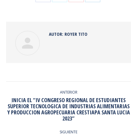
Share
Share
Share
Share
on
on
on
on
Facebook
Twitter
Pinterest
LinkedIn
AUTOR:
ROYER TITO
NAVEGACIÓN
ENTRE
ANTERIOR
INICIA EL “IV CONGRESO REGIONAL DE ESTUDIANTES
PUBLICACIONES
SUPERIOR TECNOLOGICA DE INDUSTRIAS ALIMENTARIAS
Publicación
Y PRODUCCION AGROPECUARIA CRESTIAPA SANTA LUCIA
anterior:
2023”
SIGUIENTE