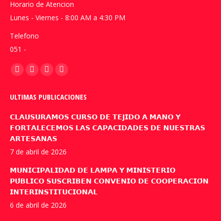
Horario de Atencion
Lunes - Viernes - 8:00 AM a 4:30 PM
Telefono
051 -
Encuéntranos en:
Facebook
YouTube
Linkedin
Instagram
page
page
page
page
ULTIMAS PUBLICACIONES
opens
opens
opens
opens
in
in
in
in
𝗖𝗟𝗔𝗨𝗦𝗨𝗥𝗔𝗠𝗢𝗦 𝗖𝗨𝗥𝗦𝗢 𝗗𝗘 𝗧𝗘𝗝𝗜𝗗𝗢 𝗔 𝗠𝗔𝗡𝗢 𝗬
new
new
new
new
𝗙𝗢𝗥𝗧𝗔𝗟𝗘𝗖𝗘𝗠𝗢𝗦 𝗟𝗔𝗦 𝗖𝗔𝗣𝗔𝗖𝗜𝗗𝗔𝗗𝗘𝗦 𝗗𝗘 𝗡𝗨𝗘𝗦𝗧𝗥𝗔𝗦
𝗔𝗥𝗧𝗘𝗦𝗔𝗡𝗔𝗦
window
window
window
window
7 de abril de 2026
𝗠𝗨𝗡𝗜𝗖𝗜𝗣𝗔𝗟𝗜𝗗𝗔𝗗 𝗗𝗘 𝗟𝗔𝗠𝗣𝗔 𝗬 𝗠𝗜𝗡𝗜𝗦𝗧𝗘𝗥𝗜𝗢
𝗣𝗨́𝗕𝗟𝗜𝗖𝗢 𝗦𝗨𝗦𝗖𝗥𝗜𝗕𝗘𝗡 𝗖𝗢𝗡𝗩𝗘𝗡𝗜𝗢 𝗗𝗘 𝗖𝗢𝗢𝗣𝗘𝗥𝗔𝗖𝗜𝗢́𝗡
𝗜𝗡𝗧𝗘𝗥𝗜𝗡𝗦𝗧𝗜𝗧𝗨𝗖𝗜𝗢𝗡𝗔𝗟
6 de abril de 2026