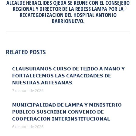
ALCALDE HERACLIDES OJEDA SE REUNE CON EL CONSEJERO
REGIONAL Y DIRECTOR DE LA REDESS LAMPA POR LA
Publicación
RECATEGORIZACION DEL HOSPITAL ANTONIO
siguiente:
BARRIONUEVO.
RELATED POSTS
𝗖𝗟𝗔𝗨𝗦𝗨𝗥𝗔𝗠𝗢𝗦 𝗖𝗨𝗥𝗦𝗢 𝗗𝗘 𝗧𝗘𝗝𝗜𝗗𝗢 𝗔 𝗠𝗔𝗡𝗢 𝗬
𝗙𝗢𝗥𝗧𝗔𝗟𝗘𝗖𝗘𝗠𝗢𝗦 𝗟𝗔𝗦 𝗖𝗔𝗣𝗔𝗖𝗜𝗗𝗔𝗗𝗘𝗦 𝗗𝗘
𝗡𝗨𝗘𝗦𝗧𝗥𝗔𝗦 𝗔𝗥𝗧𝗘𝗦𝗔𝗡𝗔𝗦
7 de abril de 2026
𝗠𝗨𝗡𝗜𝗖𝗜𝗣𝗔𝗟𝗜𝗗𝗔𝗗 𝗗𝗘 𝗟𝗔𝗠𝗣𝗔 𝗬 𝗠𝗜𝗡𝗜𝗦𝗧𝗘𝗥𝗜𝗢
𝗣𝗨́𝗕𝗟𝗜𝗖𝗢 𝗦𝗨𝗦𝗖𝗥𝗜𝗕𝗘𝗡 𝗖𝗢𝗡𝗩𝗘𝗡𝗜𝗢 𝗗𝗘
𝗖𝗢𝗢𝗣𝗘𝗥𝗔𝗖𝗜𝗢́𝗡 𝗜𝗡𝗧𝗘𝗥𝗜𝗡𝗦𝗧𝗜𝗧𝗨𝗖𝗜𝗢𝗡𝗔𝗟
6 de abril de 2026