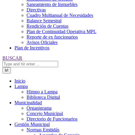
Saneamiento de Inmuebles
Directivas
Cuadro Multianual de Necesidades
Balance Semestral
Rendición de Cuentas
Plan de Continuidad Operativa MPL
Reporte de ex funcionarios
Avisos Oficiales
Plan de Incentivos
Buscar:
BUSCAR
Inicio
Lampa
Himno a Lampa
Biblioteca Digital
Municipalidad
Organigrama
Concejo Municipal
Directorio de Funcionarios
Gestión Municipal
Normas Emitidás