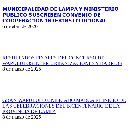
𝗠𝗨𝗡𝗜𝗖𝗜𝗣𝗔𝗟𝗜𝗗𝗔𝗗 𝗗𝗘 𝗟𝗔𝗠𝗣𝗔 𝗬 𝗠𝗜𝗡𝗜𝗦𝗧𝗘𝗥𝗜𝗢
𝗣𝗨́𝗕𝗟𝗜𝗖𝗢 𝗦𝗨𝗦𝗖𝗥𝗜𝗕𝗘𝗡 𝗖𝗢𝗡𝗩𝗘𝗡𝗜𝗢 𝗗𝗘
𝗖𝗢𝗢𝗣𝗘𝗥𝗔𝗖𝗜𝗢́𝗡 𝗜𝗡𝗧𝗘𝗥𝗜𝗡𝗦𝗧𝗜𝗧𝗨𝗖𝗜𝗢𝗡𝗔𝗟
6 de abril de 2026
RESULTADOS FINALES DEL CONCURSO DE
WAPULULOS INTER URBANIZACIONES Y BARRIOS
8 de marzo de 2025
GRAN WAPULULO UNIFICADO MARCA EL INICIO DE
LAS CELEBRACIONES DEL BICENTENARIO DE LA
PROVINCIA DE LAMPA
8 de marzo de 2025