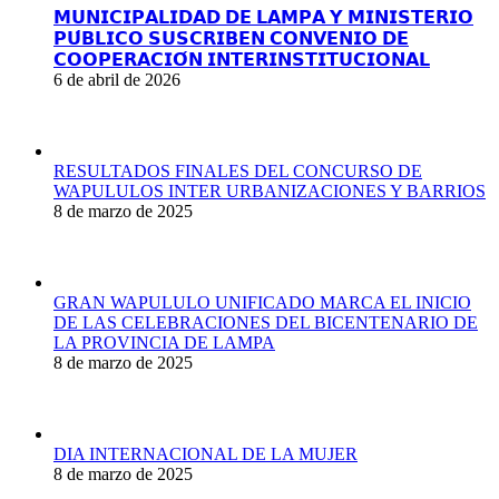
𝗠𝗨𝗡𝗜𝗖𝗜𝗣𝗔𝗟𝗜𝗗𝗔𝗗 𝗗𝗘 𝗟𝗔𝗠𝗣𝗔 𝗬 𝗠𝗜𝗡𝗜𝗦𝗧𝗘𝗥𝗜𝗢
𝗣𝗨́𝗕𝗟𝗜𝗖𝗢 𝗦𝗨𝗦𝗖𝗥𝗜𝗕𝗘𝗡 𝗖𝗢𝗡𝗩𝗘𝗡𝗜𝗢 𝗗𝗘
𝗖𝗢𝗢𝗣𝗘𝗥𝗔𝗖𝗜𝗢́𝗡 𝗜𝗡𝗧𝗘𝗥𝗜𝗡𝗦𝗧𝗜𝗧𝗨𝗖𝗜𝗢𝗡𝗔𝗟
6 de abril de 2026
RESULTADOS FINALES DEL CONCURSO DE
WAPULULOS INTER URBANIZACIONES Y BARRIOS
8 de marzo de 2025
GRAN WAPULULO UNIFICADO MARCA EL INICIO
DE LAS CELEBRACIONES DEL BICENTENARIO DE
LA PROVINCIA DE LAMPA
8 de marzo de 2025
DIA INTERNACIONAL DE LA MUJER
8 de marzo de 2025