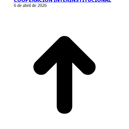
𝗖𝗢𝗢𝗣𝗘𝗥𝗔𝗖𝗜𝗢́𝗡 𝗜𝗡𝗧𝗘𝗥𝗜𝗡𝗦𝗧𝗜𝗧𝗨𝗖𝗜𝗢𝗡𝗔𝗟
6 de abril de 2026
I
a
T