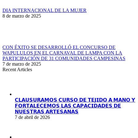
DIA INTERNACIONAL DE LA MUJER
8 de marzo de 2025
CON ÉXITO SE DESARROLLÓ EL CONCURSO DE
WAPULULOS EN EL CARNAVAL DE LAMPA CON LA
PARTICIPACIÓN DE 31 COMUNIDADES CAMPESINAS
7 de marzo de 2025
Recent Articles
𝗖𝗟𝗔𝗨𝗦𝗨𝗥𝗔𝗠𝗢𝗦 𝗖𝗨𝗥𝗦𝗢 𝗗𝗘 𝗧𝗘𝗝𝗜𝗗𝗢 𝗔 𝗠𝗔𝗡𝗢 𝗬
𝗙𝗢𝗥𝗧𝗔𝗟𝗘𝗖𝗘𝗠𝗢𝗦 𝗟𝗔𝗦 𝗖𝗔𝗣𝗔𝗖𝗜𝗗𝗔𝗗𝗘𝗦 𝗗𝗘
𝗡𝗨𝗘𝗦𝗧𝗥𝗔𝗦 𝗔𝗥𝗧𝗘𝗦𝗔𝗡𝗔𝗦
7 de abril de 2026