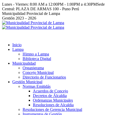
Saltar
Lunes - Viernes: 8:00 AM a 12:00PM - 1:00PM a 4:30PM
Sede
al
Central: PLAZA DE ARMAS 100 - Puno Perú
contenido
Facebook
Instagram
YouTube
Twitter
Municipalidad Provincial de Lampa
page
page
page
page
Gestión 2023 – 2026
opens
opens
opens
opens
in
in
in
in
new
new
new
new
window
window
window
window
Inicio
Lampa
Himno a Lampa
Biblioteca Digital
Municipalidad
Organigrama
Concejo Municipal
Directorio de Funcionarios
Gestión Municipal
Normas Emitidás
Acuerdos de Concejo
Decretos de Álcaldia
Ordenanzas Municipales
Resoluciones de Alcaldia
Resoluciones de Gerencia Municipal
Instrumentos de Gestión