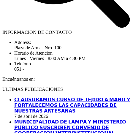
INFORMACION DE CONTACTO
Address:
Plaza de Armas Nro. 100
Horario de Atencion
Lunes - Viernes - 8:00 AM a 4:30 PM
Telefono
051 -
Encuéntranos en:
Facebook
YouTube
Linkedin
Instagram
ULTIMAS PUBLICACIONES
page
page
page
page
opens
opens
opens
opens
𝗖𝗟𝗔𝗨𝗦𝗨𝗥𝗔𝗠𝗢𝗦 𝗖𝗨𝗥𝗦𝗢 𝗗𝗘 𝗧𝗘𝗝𝗜𝗗𝗢 𝗔 𝗠𝗔𝗡𝗢 𝗬
in
in
in
in
𝗙𝗢𝗥𝗧𝗔𝗟𝗘𝗖𝗘𝗠𝗢𝗦 𝗟𝗔𝗦 𝗖𝗔𝗣𝗔𝗖𝗜𝗗𝗔𝗗𝗘𝗦 𝗗𝗘
new
new
new
new
𝗡𝗨𝗘𝗦𝗧𝗥𝗔𝗦 𝗔𝗥𝗧𝗘𝗦𝗔𝗡𝗔𝗦
window
window
window
window
7 de abril de 2026
𝗠𝗨𝗡𝗜𝗖𝗜𝗣𝗔𝗟𝗜𝗗𝗔𝗗 𝗗𝗘 𝗟𝗔𝗠𝗣𝗔 𝗬 𝗠𝗜𝗡𝗜𝗦𝗧𝗘𝗥𝗜𝗢
𝗣𝗨́𝗕𝗟𝗜𝗖𝗢 𝗦𝗨𝗦𝗖𝗥𝗜𝗕𝗘𝗡 𝗖𝗢𝗡𝗩𝗘𝗡𝗜𝗢 𝗗𝗘