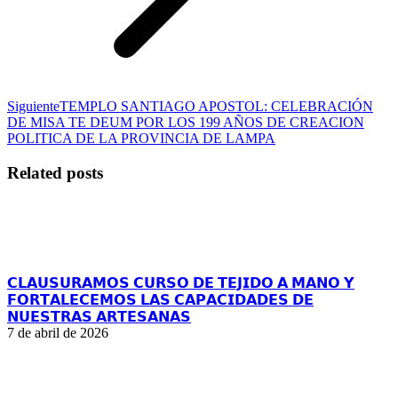
Publicación
Siguiente
TEMPLO SANTIAGO APOSTOL: CELEBRACIÓN
siguiente:
DE MISA TE DEUM POR LOS 199 AÑOS DE CREACION
POLITICA DE LA PROVINCIA DE LAMPA
Related posts
𝗖𝗟𝗔𝗨𝗦𝗨𝗥𝗔𝗠𝗢𝗦 𝗖𝗨𝗥𝗦𝗢 𝗗𝗘 𝗧𝗘𝗝𝗜𝗗𝗢 𝗔 𝗠𝗔𝗡𝗢 𝗬
𝗙𝗢𝗥𝗧𝗔𝗟𝗘𝗖𝗘𝗠𝗢𝗦 𝗟𝗔𝗦 𝗖𝗔𝗣𝗔𝗖𝗜𝗗𝗔𝗗𝗘𝗦 𝗗𝗘
𝗡𝗨𝗘𝗦𝗧𝗥𝗔𝗦 𝗔𝗥𝗧𝗘𝗦𝗔𝗡𝗔𝗦
7 de abril de 2026