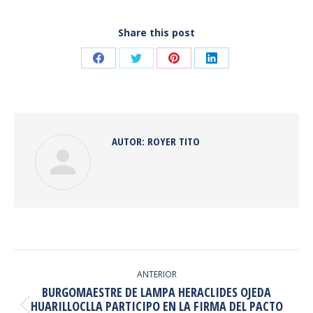
Share this post
Share
Share
Share
Share
on
on
on
on
Facebook
Twitter
Pinterest
LinkedIn
AUTOR:
ROYER TITO
NAVEGACIÓN
ENTRE
ANTERIOR
BURGOMAESTRE DE LAMPA HERACLIDES OJEDA
PUBLICACIONES
HUARILLOCLLA PARTICIPO EN LA FIRMA DEL PACTO
Publicación