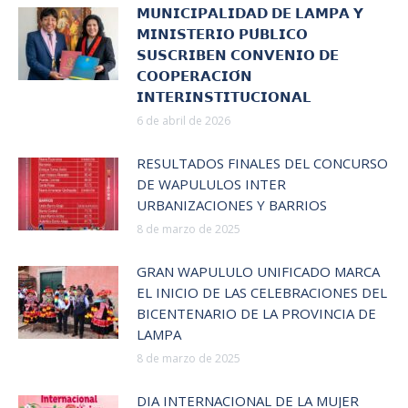
𝗠𝗨𝗡𝗜𝗖𝗜𝗣𝗔𝗟𝗜𝗗𝗔𝗗 𝗗𝗘 𝗟𝗔𝗠𝗣𝗔 𝗬
𝗠𝗜𝗡𝗜𝗦𝗧𝗘𝗥𝗜𝗢 𝗣𝗨́𝗕𝗟𝗜𝗖𝗢
𝗦𝗨𝗦𝗖𝗥𝗜𝗕𝗘𝗡 𝗖𝗢𝗡𝗩𝗘𝗡𝗜𝗢 𝗗𝗘
𝗖𝗢𝗢𝗣𝗘𝗥𝗔𝗖𝗜𝗢́𝗡
𝗜𝗡𝗧𝗘𝗥𝗜𝗡𝗦𝗧𝗜𝗧𝗨𝗖𝗜𝗢𝗡𝗔𝗟
6 de abril de 2026
RESULTADOS FINALES DEL CONCURSO
DE WAPULULOS INTER
URBANIZACIONES Y BARRIOS
8 de marzo de 2025
GRAN WAPULULO UNIFICADO MARCA
EL INICIO DE LAS CELEBRACIONES DEL
BICENTENARIO DE LA PROVINCIA DE
LAMPA
8 de marzo de 2025
DIA INTERNACIONAL DE LA MUJER