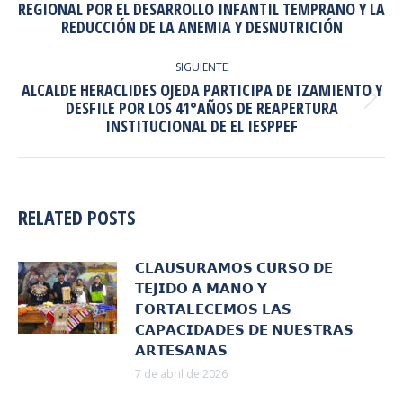
REGIONAL POR EL DESARROLLO INFANTIL TEMPRANO Y LA
anterior:
REDUCCIÓN DE LA ANEMIA Y DESNUTRICIÓN
SIGUIENTE
ALCALDE HERACLIDES OJEDA PARTICIPA DE IZAMIENTO Y
Publicación
DESFILE POR LOS 41°AÑOS DE REAPERTURA
INSTITUCIONAL DE EL IESPPEF
siguiente:
RELATED POSTS
𝗖𝗟𝗔𝗨𝗦𝗨𝗥𝗔𝗠𝗢𝗦 𝗖𝗨𝗥𝗦𝗢 𝗗𝗘
𝗧𝗘𝗝𝗜𝗗𝗢 𝗔 𝗠𝗔𝗡𝗢 𝗬
𝗙𝗢𝗥𝗧𝗔𝗟𝗘𝗖𝗘𝗠𝗢𝗦 𝗟𝗔𝗦
𝗖𝗔𝗣𝗔𝗖𝗜𝗗𝗔𝗗𝗘𝗦 𝗗𝗘 𝗡𝗨𝗘𝗦𝗧𝗥𝗔𝗦
𝗔𝗥𝗧𝗘𝗦𝗔𝗡𝗔𝗦
7 de abril de 2026