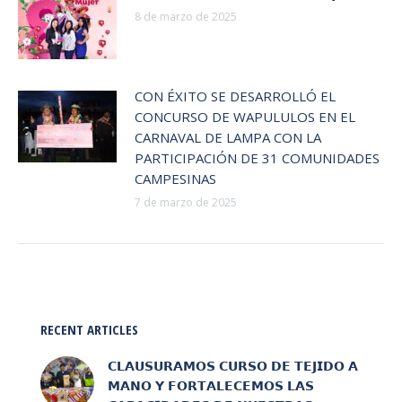
8 de marzo de 2025
CON ÉXITO SE DESARROLLÓ EL
CONCURSO DE WAPULULOS EN EL
CARNAVAL DE LAMPA CON LA
PARTICIPACIÓN DE 31 COMUNIDADES
CAMPESINAS
7 de marzo de 2025
RECENT ARTICLES
𝗖𝗟𝗔𝗨𝗦𝗨𝗥𝗔𝗠𝗢𝗦 𝗖𝗨𝗥𝗦𝗢 𝗗𝗘 𝗧𝗘𝗝𝗜𝗗𝗢 𝗔
𝗠𝗔𝗡𝗢 𝗬 𝗙𝗢𝗥𝗧𝗔𝗟𝗘𝗖𝗘𝗠𝗢𝗦 𝗟𝗔𝗦