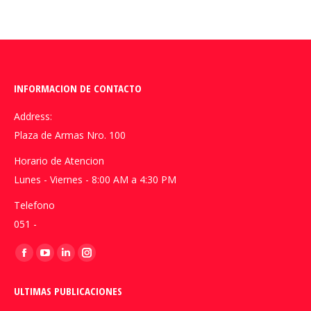
INFORMACION DE CONTACTO
Address:
Plaza de Armas Nro. 100
Horario de Atencion
Lunes - Viernes - 8:00 AM a 4:30 PM
Telefono
051 -
Encuéntranos en:
Facebook
YouTube
Linkedin
Instagram
page
page
page
page
ULTIMAS PUBLICACIONES
opens
opens
opens
opens