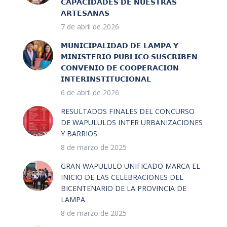
𝗖𝗔𝗣𝗔𝗖𝗜𝗗𝗔𝗗𝗘𝗦 𝗗𝗘 𝗡𝗨𝗘𝗦𝗧𝗥𝗔𝗦
𝗔𝗥𝗧𝗘𝗦𝗔𝗡𝗔𝗦
7 de abril de 2026
𝗠𝗨𝗡𝗜𝗖𝗜𝗣𝗔𝗟𝗜𝗗𝗔𝗗 𝗗𝗘 𝗟𝗔𝗠𝗣𝗔 𝗬
𝗠𝗜𝗡𝗜𝗦𝗧𝗘𝗥𝗜𝗢 𝗣𝗨́𝗕𝗟𝗜𝗖𝗢 𝗦𝗨𝗦𝗖𝗥𝗜𝗕𝗘𝗡
𝗖𝗢𝗡𝗩𝗘𝗡𝗜𝗢 𝗗𝗘 𝗖𝗢𝗢𝗣𝗘𝗥𝗔𝗖𝗜𝗢́𝗡
𝗜𝗡𝗧𝗘𝗥𝗜𝗡𝗦𝗧𝗜𝗧𝗨𝗖𝗜𝗢𝗡𝗔𝗟
6 de abril de 2026
RESULTADOS FINALES DEL CONCURSO
DE WAPULULOS INTER URBANIZACIONES
Y BARRIOS
8 de marzo de 2025
GRAN WAPULULO UNIFICADO MARCA EL
INICIO DE LAS CELEBRACIONES DEL
BICENTENARIO DE LA PROVINCIA DE
LAMPA
8 de marzo de 2025