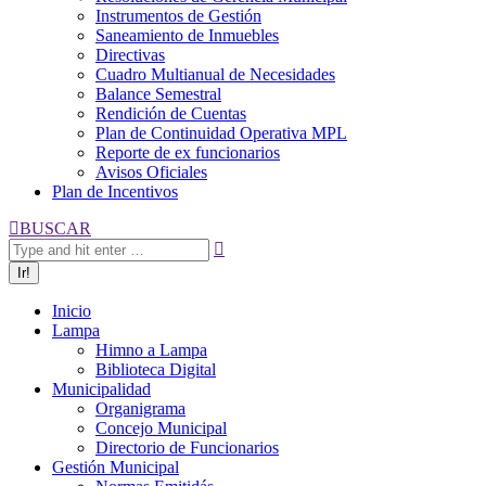
Instrumentos de Gestión
Saneamiento de Inmuebles
Directivas
Cuadro Multianual de Necesidades
Balance Semestral
Rendición de Cuentas
Plan de Continuidad Operativa MPL
Reporte de ex funcionarios
Avisos Oficiales
Plan de Incentivos
Buscar:
BUSCAR
Inicio
Lampa
Himno a Lampa
Biblioteca Digital
Municipalidad
Organigrama
Concejo Municipal
Directorio de Funcionarios
Gestión Municipal