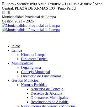
Saltar
Lunes - Viernes: 8:00 AM a 12:00PM - 1:00PM a 4:30PM
Sede
al
Central: PLAZA DE ARMAS 100 - Puno Perú
contenido
Facebook
Instagram
YouTube
Twitter
page
page
page
page
Municipalidad Provincial de Lampa
opens
opens
opens
opens
Gestión 2023 – 2026
in
in
in
in
new
new
new
new
window
window
window
window
Inicio
Lampa
Himno a Lampa
Biblioteca Digital
Municipalidad
Organigrama
Concejo Municipal
Directorio de Funcionarios
Gestión Municipal
Normas Emitidás
Acuerdos de Concejo
Decretos de Álcaldia
Ordenanzas Municipales
Resoluciones de Alcaldia
Resoluciones de Gerencia Municipal