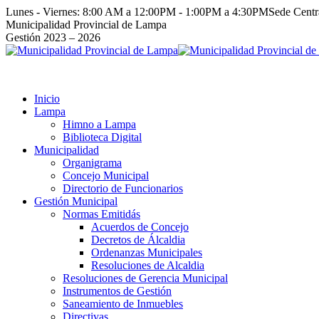
Saltar
Lunes - Viernes: 8:00 AM a 12:00PM - 1:00PM a 4:30PM
Sede Cent
al
Facebook
Instagram
YouTube
Twitter
Municipalidad Provincial de Lampa
contenido
page
page
page
page
Gestión 2023 – 2026
opens
opens
opens
opens
in
in
in
in
new
new
new
new
window
window
window
window
Inicio
Lampa
Himno a Lampa
Biblioteca Digital
Municipalidad
Organigrama
Concejo Municipal
Directorio de Funcionarios
Gestión Municipal
Normas Emitidás
Acuerdos de Concejo
Decretos de Álcaldia
Ordenanzas Municipales
Resoluciones de Alcaldia
Resoluciones de Gerencia Municipal
Instrumentos de Gestión
Saneamiento de Inmuebles
Directivas