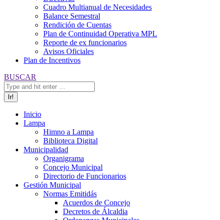
Cuadro Multianual de Necesidades
Balance Semestral
Rendición de Cuentas
Plan de Continuidad Operativa MPL
Reporte de ex funcionarios
Avisos Oficiales
Plan de Incentivos
Buscar:
BUSCAR
Inicio
Lampa
Himno a Lampa
Biblioteca Digital
Municipalidad
Organigrama
Concejo Municipal
Directorio de Funcionarios
Gestión Municipal
Normas Emitidás
Acuerdos de Concejo
Decretos de Álcaldia