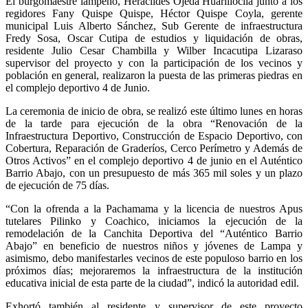
El burgomaestre lampeño, Heraclides Ojeda Huarilloclla junto a los
regidores Fany Quispe Quispe, Héctor Quispe Coyla, gerente
municipal Luis Alberto Sánchez, Sub Gerente de infraestructura
Fredy Sosa, Oscar Cutipa de estudios y liquidación de obras,
residente Julio Cesar Chambilla y Wilber Incacutipa Lizaraso
supervisor del proyecto y con la participación de los vecinos y
población en general, realizaron la puesta de las primeras piedras en
el complejo deportivo 4 de Junio.
La ceremonia de inicio de obra, se realizó este último lunes en horas
de la tarde para ejecución de la obra “Renovación de la
Infraestructura Deportivo, Construcción de Espacio Deportivo, con
Cobertura, Reparación de Graderíos, Cerco Perímetro y Además de
Otros Activos” en el complejo deportivo 4 de junio en el Auténtico
Barrio Abajo, con un presupuesto de más 365 mil soles y un plazo
de ejecución de 75 días.
“Con la ofrenda a la Pachamama y la licencia de nuestros Apus
tutelares Pilinko y Coachico, iniciamos la ejecución de la
remodelación de la Canchita Deportiva del “Auténtico Barrio
Abajo” en beneficio de nuestros niños y jóvenes de Lampa y
asimismo, debo manifestarles vecinos de este populoso barrio en los
próximos días; mejoraremos la infraestructura de la institución
educativa inicial de esta parte de la ciudad”, indicó la autoridad edil.
Exhortó también al residente y supervisor de este proyecto