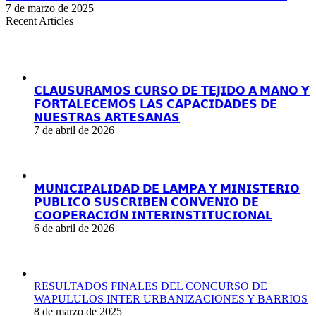
7 de marzo de 2025
Recent Articles
𝗖𝗟𝗔𝗨𝗦𝗨𝗥𝗔𝗠𝗢𝗦 𝗖𝗨𝗥𝗦𝗢 𝗗𝗘 𝗧𝗘𝗝𝗜𝗗𝗢 𝗔 𝗠𝗔𝗡𝗢 𝗬
𝗙𝗢𝗥𝗧𝗔𝗟𝗘𝗖𝗘𝗠𝗢𝗦 𝗟𝗔𝗦 𝗖𝗔𝗣𝗔𝗖𝗜𝗗𝗔𝗗𝗘𝗦 𝗗𝗘
𝗡𝗨𝗘𝗦𝗧𝗥𝗔𝗦 𝗔𝗥𝗧𝗘𝗦𝗔𝗡𝗔𝗦
7 de abril de 2026
𝗠𝗨𝗡𝗜𝗖𝗜𝗣𝗔𝗟𝗜𝗗𝗔𝗗 𝗗𝗘 𝗟𝗔𝗠𝗣𝗔 𝗬 𝗠𝗜𝗡𝗜𝗦𝗧𝗘𝗥𝗜𝗢
𝗣𝗨́𝗕𝗟𝗜𝗖𝗢 𝗦𝗨𝗦𝗖𝗥𝗜𝗕𝗘𝗡 𝗖𝗢𝗡𝗩𝗘𝗡𝗜𝗢 𝗗𝗘
𝗖𝗢𝗢𝗣𝗘𝗥𝗔𝗖𝗜𝗢́𝗡 𝗜𝗡𝗧𝗘𝗥𝗜𝗡𝗦𝗧𝗜𝗧𝗨𝗖𝗜𝗢𝗡𝗔𝗟
6 de abril de 2026
RESULTADOS FINALES DEL CONCURSO DE
WAPULULOS INTER URBANIZACIONES Y BARRIOS
8 de marzo de 2025