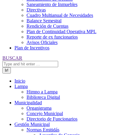
Saneamiento de Inmuebles
Directivas
Cuadro Multianual de Necesidades
Balance Semestral
Rendición de Cuentas
Plan de Continuidad Operativa MPL
Reporte de ex funcionarios
Avisos Oficiales
Plan de Incentivos
Buscar:
BUSCAR
Inicio
Lampa
Himno a Lampa
Biblioteca Digital
Municipalidad
Organigrama
Concejo Municipal
Directorio de Funcionarios
Gestión Municipal
Normas Emitidás