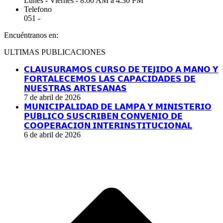
Lunes - Viernes - 8:00 AM a 4:30 PM
Telefono
051 -
Encuéntranos en:
Facebook
YouTube
Linkedin
Instagram
ULTIMAS PUBLICACIONES
page
page
page
page
opens
opens
opens
opens
𝗖𝗟𝗔𝗨𝗦𝗨𝗥𝗔𝗠𝗢𝗦 𝗖𝗨𝗥𝗦𝗢 𝗗𝗘 𝗧𝗘𝗝𝗜𝗗𝗢 𝗔 𝗠𝗔𝗡𝗢 𝗬
in
in
in
in
𝗙𝗢𝗥𝗧𝗔𝗟𝗘𝗖𝗘𝗠𝗢𝗦 𝗟𝗔𝗦 𝗖𝗔𝗣𝗔𝗖𝗜𝗗𝗔𝗗𝗘𝗦 𝗗𝗘
new
new
new
new
𝗡𝗨𝗘𝗦𝗧𝗥𝗔𝗦 𝗔𝗥𝗧𝗘𝗦𝗔𝗡𝗔𝗦
window
window
window
window
7 de abril de 2026
𝗠𝗨𝗡𝗜𝗖𝗜𝗣𝗔𝗟𝗜𝗗𝗔𝗗 𝗗𝗘 𝗟𝗔𝗠𝗣𝗔 𝗬 𝗠𝗜𝗡𝗜𝗦𝗧𝗘𝗥𝗜𝗢
𝗣𝗨́𝗕𝗟𝗜𝗖𝗢 𝗦𝗨𝗦𝗖𝗥𝗜𝗕𝗘𝗡 𝗖𝗢𝗡𝗩𝗘𝗡𝗜𝗢 𝗗𝗘
𝗖𝗢𝗢𝗣𝗘𝗥𝗔𝗖𝗜𝗢́𝗡 𝗜𝗡𝗧𝗘𝗥𝗜𝗡𝗦𝗧𝗜𝗧𝗨𝗖𝗜𝗢𝗡𝗔𝗟
6 de abril de 2026
I
a
T