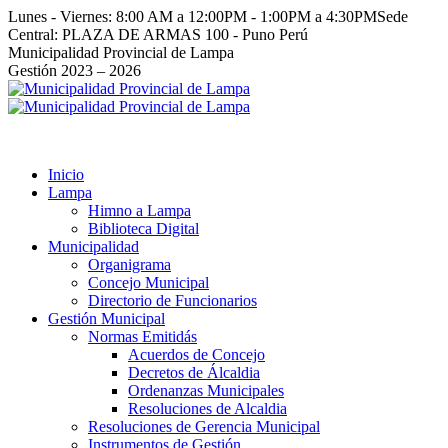
Saltar
Lunes - Viernes: 8:00 AM a 12:00PM - 1:00PM a 4:30PM
Sede
al
Central: PLAZA DE ARMAS 100 - Puno Perú
contenido
Facebook
Instagram
YouTube
Twitter
Municipalidad Provincial de Lampa
page
page
page
page
Gestión 2023 – 2026
opens
opens
opens
opens
in
in
in
in
new
new
new
new
window
window
window
window
Inicio
Lampa
Himno a Lampa
Biblioteca Digital
Municipalidad
Organigrama
Concejo Municipal
Directorio de Funcionarios
Gestión Municipal
Normas Emitidás
Acuerdos de Concejo
Decretos de Álcaldia
Ordenanzas Municipales
Resoluciones de Alcaldia
Resoluciones de Gerencia Municipal
Instrumentos de Gestión