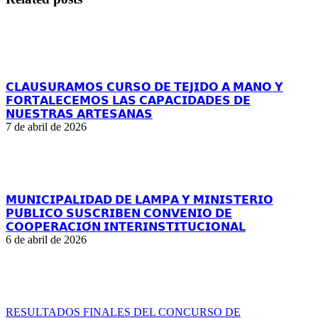
𝗖𝗟𝗔𝗨𝗦𝗨𝗥𝗔𝗠𝗢𝗦 𝗖𝗨𝗥𝗦𝗢 𝗗𝗘 𝗧𝗘𝗝𝗜𝗗𝗢 𝗔 𝗠𝗔𝗡𝗢 𝗬
𝗙𝗢𝗥𝗧𝗔𝗟𝗘𝗖𝗘𝗠𝗢𝗦 𝗟𝗔𝗦 𝗖𝗔𝗣𝗔𝗖𝗜𝗗𝗔𝗗𝗘𝗦 𝗗𝗘
𝗡𝗨𝗘𝗦𝗧𝗥𝗔𝗦 𝗔𝗥𝗧𝗘𝗦𝗔𝗡𝗔𝗦
7 de abril de 2026
𝗠𝗨𝗡𝗜𝗖𝗜𝗣𝗔𝗟𝗜𝗗𝗔𝗗 𝗗𝗘 𝗟𝗔𝗠𝗣𝗔 𝗬 𝗠𝗜𝗡𝗜𝗦𝗧𝗘𝗥𝗜𝗢
𝗣𝗨́𝗕𝗟𝗜𝗖𝗢 𝗦𝗨𝗦𝗖𝗥𝗜𝗕𝗘𝗡 𝗖𝗢𝗡𝗩𝗘𝗡𝗜𝗢 𝗗𝗘
𝗖𝗢𝗢𝗣𝗘𝗥𝗔𝗖𝗜𝗢́𝗡 𝗜𝗡𝗧𝗘𝗥𝗜𝗡𝗦𝗧𝗜𝗧𝗨𝗖𝗜𝗢𝗡𝗔𝗟
6 de abril de 2026
RESULTADOS FINALES DEL CONCURSO DE