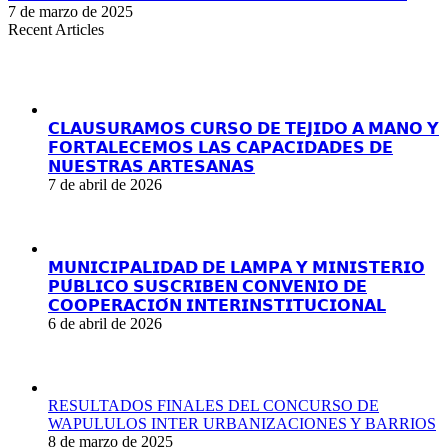
7 de marzo de 2025
Recent Articles
𝗖𝗟𝗔𝗨𝗦𝗨𝗥𝗔𝗠𝗢𝗦 𝗖𝗨𝗥𝗦𝗢 𝗗𝗘 𝗧𝗘𝗝𝗜𝗗𝗢 𝗔 𝗠𝗔𝗡𝗢 𝗬
𝗙𝗢𝗥𝗧𝗔𝗟𝗘𝗖𝗘𝗠𝗢𝗦 𝗟𝗔𝗦 𝗖𝗔𝗣𝗔𝗖𝗜𝗗𝗔𝗗𝗘𝗦 𝗗𝗘
𝗡𝗨𝗘𝗦𝗧𝗥𝗔𝗦 𝗔𝗥𝗧𝗘𝗦𝗔𝗡𝗔𝗦
7 de abril de 2026
𝗠𝗨𝗡𝗜𝗖𝗜𝗣𝗔𝗟𝗜𝗗𝗔𝗗 𝗗𝗘 𝗟𝗔𝗠𝗣𝗔 𝗬 𝗠𝗜𝗡𝗜𝗦𝗧𝗘𝗥𝗜𝗢
𝗣𝗨́𝗕𝗟𝗜𝗖𝗢 𝗦𝗨𝗦𝗖𝗥𝗜𝗕𝗘𝗡 𝗖𝗢𝗡𝗩𝗘𝗡𝗜𝗢 𝗗𝗘
𝗖𝗢𝗢𝗣𝗘𝗥𝗔𝗖𝗜𝗢́𝗡 𝗜𝗡𝗧𝗘𝗥𝗜𝗡𝗦𝗧𝗜𝗧𝗨𝗖𝗜𝗢𝗡𝗔𝗟
6 de abril de 2026
RESULTADOS FINALES DEL CONCURSO DE
WAPULULOS INTER URBANIZACIONES Y BARRIOS
8 de marzo de 2025