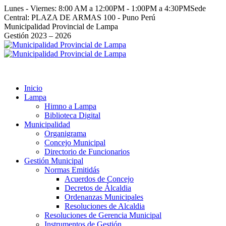
Saltar
Lunes - Viernes: 8:00 AM a 12:00PM - 1:00PM a 4:30PM
Sede
al
Central: PLAZA DE ARMAS 100 - Puno Perú
contenido
Facebook
Instagram
YouTube
Twitter
Municipalidad Provincial de Lampa
page
page
page
page
Gestión 2023 – 2026
opens
opens
opens
opens
in
in
in
in
new
new
new
new
window
window
window
window
Inicio
Lampa
Himno a Lampa
Biblioteca Digital
Municipalidad
Organigrama
Concejo Municipal
Directorio de Funcionarios
Gestión Municipal
Normas Emitidás
Acuerdos de Concejo
Decretos de Álcaldia
Ordenanzas Municipales
Resoluciones de Alcaldia
Resoluciones de Gerencia Municipal
Instrumentos de Gestión