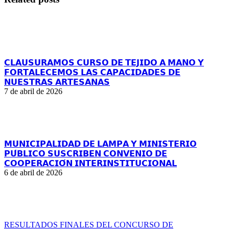
𝗖𝗟𝗔𝗨𝗦𝗨𝗥𝗔𝗠𝗢𝗦 𝗖𝗨𝗥𝗦𝗢 𝗗𝗘 𝗧𝗘𝗝𝗜𝗗𝗢 𝗔 𝗠𝗔𝗡𝗢 𝗬
𝗙𝗢𝗥𝗧𝗔𝗟𝗘𝗖𝗘𝗠𝗢𝗦 𝗟𝗔𝗦 𝗖𝗔𝗣𝗔𝗖𝗜𝗗𝗔𝗗𝗘𝗦 𝗗𝗘
𝗡𝗨𝗘𝗦𝗧𝗥𝗔𝗦 𝗔𝗥𝗧𝗘𝗦𝗔𝗡𝗔𝗦
7 de abril de 2026
𝗠𝗨𝗡𝗜𝗖𝗜𝗣𝗔𝗟𝗜𝗗𝗔𝗗 𝗗𝗘 𝗟𝗔𝗠𝗣𝗔 𝗬 𝗠𝗜𝗡𝗜𝗦𝗧𝗘𝗥𝗜𝗢
𝗣𝗨́𝗕𝗟𝗜𝗖𝗢 𝗦𝗨𝗦𝗖𝗥𝗜𝗕𝗘𝗡 𝗖𝗢𝗡𝗩𝗘𝗡𝗜𝗢 𝗗𝗘
𝗖𝗢𝗢𝗣𝗘𝗥𝗔𝗖𝗜𝗢́𝗡 𝗜𝗡𝗧𝗘𝗥𝗜𝗡𝗦𝗧𝗜𝗧𝗨𝗖𝗜𝗢𝗡𝗔𝗟
6 de abril de 2026
RESULTADOS FINALES DEL CONCURSO DE