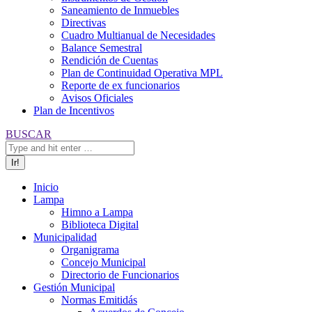
Saneamiento de Inmuebles
Directivas
Cuadro Multianual de Necesidades
Balance Semestral
Rendición de Cuentas
Plan de Continuidad Operativa MPL
Reporte de ex funcionarios
Avisos Oficiales
Plan de Incentivos
Buscar:
BUSCAR
Inicio
Lampa
Himno a Lampa
Biblioteca Digital
Municipalidad
Organigrama
Concejo Municipal
Directorio de Funcionarios
Gestión Municipal
Normas Emitidás