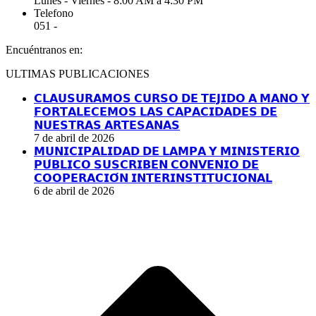
Lunes - Viernes - 8:00 AM a 4:30 PM
Telefono
051 -
Encuéntranos en:
Facebook
YouTube
Linkedin
Instagram
ULTIMAS PUBLICACIONES
page
page
page
page
opens
opens
opens
opens
𝗖𝗟𝗔𝗨𝗦𝗨𝗥𝗔𝗠𝗢𝗦 𝗖𝗨𝗥𝗦𝗢 𝗗𝗘 𝗧𝗘𝗝𝗜𝗗𝗢 𝗔 𝗠𝗔𝗡𝗢 𝗬
in
in
in
in
𝗙𝗢𝗥𝗧𝗔𝗟𝗘𝗖𝗘𝗠𝗢𝗦 𝗟𝗔𝗦 𝗖𝗔𝗣𝗔𝗖𝗜𝗗𝗔𝗗𝗘𝗦 𝗗𝗘
new
new
new
new
𝗡𝗨𝗘𝗦𝗧𝗥𝗔𝗦 𝗔𝗥𝗧𝗘𝗦𝗔𝗡𝗔𝗦
window
window
window
window
7 de abril de 2026
𝗠𝗨𝗡𝗜𝗖𝗜𝗣𝗔𝗟𝗜𝗗𝗔𝗗 𝗗𝗘 𝗟𝗔𝗠𝗣𝗔 𝗬 𝗠𝗜𝗡𝗜𝗦𝗧𝗘𝗥𝗜𝗢
𝗣𝗨́𝗕𝗟𝗜𝗖𝗢 𝗦𝗨𝗦𝗖𝗥𝗜𝗕𝗘𝗡 𝗖𝗢𝗡𝗩𝗘𝗡𝗜𝗢 𝗗𝗘
𝗖𝗢𝗢𝗣𝗘𝗥𝗔𝗖𝗜𝗢́𝗡 𝗜𝗡𝗧𝗘𝗥𝗜𝗡𝗦𝗧𝗜𝗧𝗨𝗖𝗜𝗢𝗡𝗔𝗟
6 de abril de 2026
I
a
T