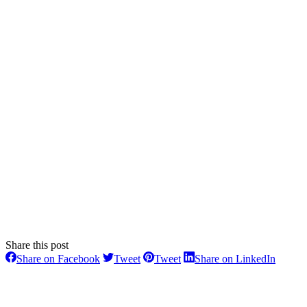
Share this post
Share
Share
Share
Share
Share on Facebook
Tweet
Tweet
Share on LinkedIn
on
on
on
on
Facebook
Twitter
Pinterest
Linked