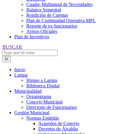
Cuadro Multianual de Necesidades
Balance Semestral
Rendición de Cuentas
Plan de Continuidad Operativa MPL
Reporte de ex funcionarios
Avisos Oficiales
Plan de Incentivos
Buscar:
BUSCAR
Inicio
Lampa
Himno a Lampa
Biblioteca Digital
Municipalidad
Organigrama
Concejo Municipal
Directorio de Funcionarios
Gestión Municipal
Normas Emitidás
Acuerdos de Concejo
Decretos de Álcaldia