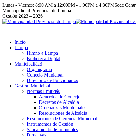
Saltar
Lunes - Viernes: 8:00 AM a 12:00PM - 1:00PM a 4:30PM
Sede Cent
al
Facebook
Instagram
YouTube
Twitter
Municipalidad Provincial de Lampa
contenido
page
page
page
page
Gestión 2023 – 2026
opens
opens
opens
opens
in
in
in
in
new
new
new
new
window
window
window
window
Inicio
Lampa
Himno a Lampa
Biblioteca Digital
Municipalidad
Organigrama
Concejo Municipal
Directorio de Funcionarios
Gestión Municipal
Normas Emitidás
Acuerdos de Concejo
Decretos de Álcaldia
Ordenanzas Municipales
Resoluciones de Alcaldia
Resoluciones de Gerencia Municipal
Instrumentos de Gestión
Saneamiento de Inmuebles
Directivas