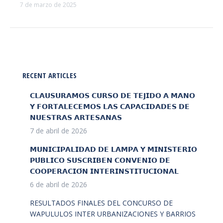
7 de marzo de 2025
RECENT ARTICLES
𝗖𝗟𝗔𝗨𝗦𝗨𝗥𝗔𝗠𝗢𝗦 𝗖𝗨𝗥𝗦𝗢 𝗗𝗘 𝗧𝗘𝗝𝗜𝗗𝗢 𝗔 𝗠𝗔𝗡𝗢
𝗬 𝗙𝗢𝗥𝗧𝗔𝗟𝗘𝗖𝗘𝗠𝗢𝗦 𝗟𝗔𝗦 𝗖𝗔𝗣𝗔𝗖𝗜𝗗𝗔𝗗𝗘𝗦 𝗗𝗘
𝗡𝗨𝗘𝗦𝗧𝗥𝗔𝗦 𝗔𝗥𝗧𝗘𝗦𝗔𝗡𝗔𝗦
7 de abril de 2026
𝗠𝗨𝗡𝗜𝗖𝗜𝗣𝗔𝗟𝗜𝗗𝗔𝗗 𝗗𝗘 𝗟𝗔𝗠𝗣𝗔 𝗬 𝗠𝗜𝗡𝗜𝗦𝗧𝗘𝗥𝗜𝗢
𝗣𝗨́𝗕𝗟𝗜𝗖𝗢 𝗦𝗨𝗦𝗖𝗥𝗜𝗕𝗘𝗡 𝗖𝗢𝗡𝗩𝗘𝗡𝗜𝗢 𝗗𝗘
𝗖𝗢𝗢𝗣𝗘𝗥𝗔𝗖𝗜𝗢́𝗡 𝗜𝗡𝗧𝗘𝗥𝗜𝗡𝗦𝗧𝗜𝗧𝗨𝗖𝗜𝗢𝗡𝗔𝗟
6 de abril de 2026
RESULTADOS FINALES DEL CONCURSO DE
WAPULULOS INTER URBANIZACIONES Y BARRIOS