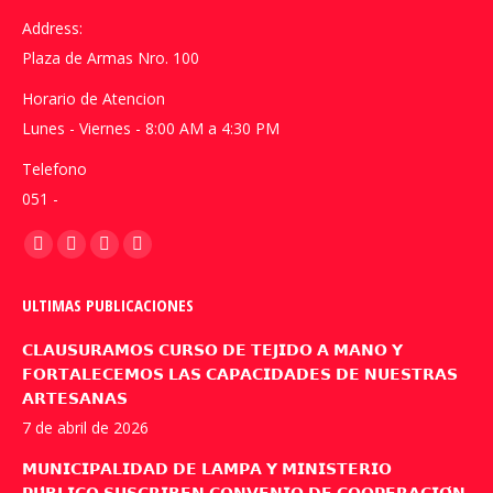
Address:
Plaza de Armas Nro. 100
Horario de Atencion
Lunes - Viernes - 8:00 AM a 4:30 PM
Telefono
051 -
Encuéntranos en:
Facebook
YouTube
Linkedin
Instagram
page
page
page
page
ULTIMAS PUBLICACIONES
opens
opens
opens
opens
in
in
in
in
𝗖𝗟𝗔𝗨𝗦𝗨𝗥𝗔𝗠𝗢𝗦 𝗖𝗨𝗥𝗦𝗢 𝗗𝗘 𝗧𝗘𝗝𝗜𝗗𝗢 𝗔 𝗠𝗔𝗡𝗢 𝗬
new
new
new
new
𝗙𝗢𝗥𝗧𝗔𝗟𝗘𝗖𝗘𝗠𝗢𝗦 𝗟𝗔𝗦 𝗖𝗔𝗣𝗔𝗖𝗜𝗗𝗔𝗗𝗘𝗦 𝗗𝗘 𝗡𝗨𝗘𝗦𝗧𝗥𝗔𝗦
𝗔𝗥𝗧𝗘𝗦𝗔𝗡𝗔𝗦
window
window
window
window
7 de abril de 2026
𝗠𝗨𝗡𝗜𝗖𝗜𝗣𝗔𝗟𝗜𝗗𝗔𝗗 𝗗𝗘 𝗟𝗔𝗠𝗣𝗔 𝗬 𝗠𝗜𝗡𝗜𝗦𝗧𝗘𝗥𝗜𝗢
𝗣𝗨́𝗕𝗟𝗜𝗖𝗢 𝗦𝗨𝗦𝗖𝗥𝗜𝗕𝗘𝗡 𝗖𝗢𝗡𝗩𝗘𝗡𝗜𝗢 𝗗𝗘 𝗖𝗢𝗢𝗣𝗘𝗥𝗔𝗖𝗜𝗢́𝗡