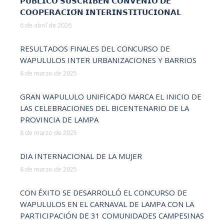
𝗣𝗨́𝗕𝗟𝗜𝗖𝗢 𝗦𝗨𝗦𝗖𝗥𝗜𝗕𝗘𝗡 𝗖𝗢𝗡𝗩𝗘𝗡𝗜𝗢 𝗗𝗘
𝗖𝗢𝗢𝗣𝗘𝗥𝗔𝗖𝗜𝗢́𝗡 𝗜𝗡𝗧𝗘𝗥𝗜𝗡𝗦𝗧𝗜𝗧𝗨𝗖𝗜𝗢𝗡𝗔𝗟
6 de abril de 2026
RESULTADOS FINALES DEL CONCURSO DE
WAPULULOS INTER URBANIZACIONES Y BARRIOS
8 de marzo de 2025
GRAN WAPULULO UNIFICADO MARCA EL INICIO DE
LAS CELEBRACIONES DEL BICENTENARIO DE LA
PROVINCIA DE LAMPA
8 de marzo de 2025
DIA INTERNACIONAL DE LA MUJER
8 de marzo de 2025
CON ÉXITO SE DESARROLLÓ EL CONCURSO DE
WAPULULOS EN EL CARNAVAL DE LAMPA CON LA
PARTICIPACIÓN DE 31 COMUNIDADES CAMPESINAS