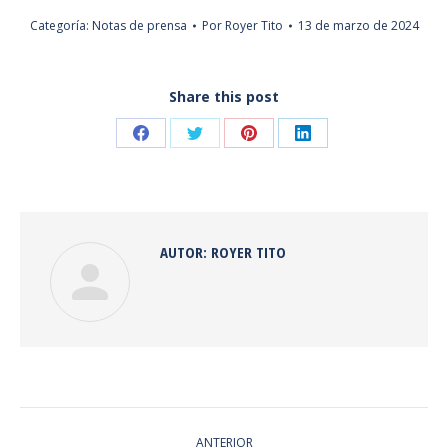
Categoría:
Notas de prensa
Por
Royer Tito
13 de marzo de 2024
Share this post
Share
Share
Share
Share
on
on
on
on
Facebook
Twitter
Pinterest
LinkedIn
AUTOR:
ROYER TITO
NAVEGACIÓN
ANTERIOR