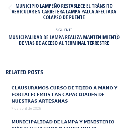
ENTRE
MUNICIPIO LAMPEÑO RESTABLECE EL TRÁNSITO
PUBLICACIONES
Publicación
VEHICULAR EN CARRETERA LAMPA PALCA AFECTADA
COLAPSO DE PUENTE
anterior:
SIGUIENTE
MUNICIPALIDAD DE LAMPA REALIZA MANTENIMIENTO
Publicación
DE VIAS DE ACCESO AL TERMINAL TERRESTRE
siguiente:
RELATED POSTS
𝗖𝗟𝗔𝗨𝗦𝗨𝗥𝗔𝗠𝗢𝗦 𝗖𝗨𝗥𝗦𝗢 𝗗𝗘 𝗧𝗘𝗝𝗜𝗗𝗢 𝗔 𝗠𝗔𝗡𝗢 𝗬
𝗙𝗢𝗥𝗧𝗔𝗟𝗘𝗖𝗘𝗠𝗢𝗦 𝗟𝗔𝗦 𝗖𝗔𝗣𝗔𝗖𝗜𝗗𝗔𝗗𝗘𝗦 𝗗𝗘
𝗡𝗨𝗘𝗦𝗧𝗥𝗔𝗦 𝗔𝗥𝗧𝗘𝗦𝗔𝗡𝗔𝗦
7 de abril de 2026
𝗠𝗨𝗡𝗜𝗖𝗜𝗣𝗔𝗟𝗜𝗗𝗔𝗗 𝗗𝗘 𝗟𝗔𝗠𝗣𝗔 𝗬 𝗠𝗜𝗡𝗜𝗦𝗧𝗘𝗥𝗜𝗢