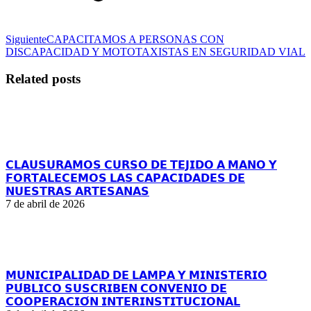
Publicación
Siguiente
CAPACITAMOS A PERSONAS CON
siguiente:
DISCAPACIDAD Y MOTOTAXISTAS EN SEGURIDAD VIAL
Related posts
𝗖𝗟𝗔𝗨𝗦𝗨𝗥𝗔𝗠𝗢𝗦 𝗖𝗨𝗥𝗦𝗢 𝗗𝗘 𝗧𝗘𝗝𝗜𝗗𝗢 𝗔 𝗠𝗔𝗡𝗢 𝗬
𝗙𝗢𝗥𝗧𝗔𝗟𝗘𝗖𝗘𝗠𝗢𝗦 𝗟𝗔𝗦 𝗖𝗔𝗣𝗔𝗖𝗜𝗗𝗔𝗗𝗘𝗦 𝗗𝗘
𝗡𝗨𝗘𝗦𝗧𝗥𝗔𝗦 𝗔𝗥𝗧𝗘𝗦𝗔𝗡𝗔𝗦
7 de abril de 2026
𝗠𝗨𝗡𝗜𝗖𝗜𝗣𝗔𝗟𝗜𝗗𝗔𝗗 𝗗𝗘 𝗟𝗔𝗠𝗣𝗔 𝗬 𝗠𝗜𝗡𝗜𝗦𝗧𝗘𝗥𝗜𝗢
𝗣𝗨́𝗕𝗟𝗜𝗖𝗢 𝗦𝗨𝗦𝗖𝗥𝗜𝗕𝗘𝗡 𝗖𝗢𝗡𝗩𝗘𝗡𝗜𝗢 𝗗𝗘
𝗖𝗢𝗢𝗣𝗘𝗥𝗔𝗖𝗜𝗢́𝗡 𝗜𝗡𝗧𝗘𝗥𝗜𝗡𝗦𝗧𝗜𝗧𝗨𝗖𝗜𝗢𝗡𝗔𝗟