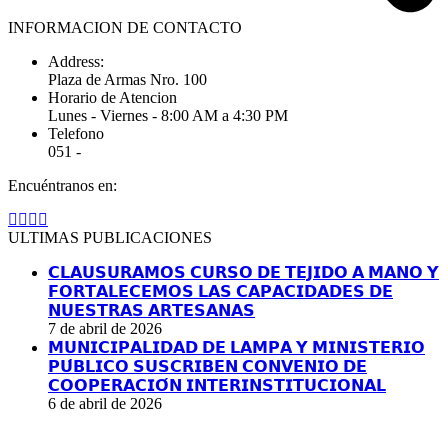
INFORMACION DE CONTACTO
Address:
Plaza de Armas Nro. 100
Horario de Atencion
Lunes - Viernes - 8:00 AM a 4:30 PM
Telefono
051 -
Encuéntranos en:
Facebook
YouTube
Linkedin
Instagram
page
page
page
page
ULTIMAS PUBLICACIONES
opens
opens
opens
opens
in
in
in
in
𝗖𝗟𝗔𝗨𝗦𝗨𝗥𝗔𝗠𝗢𝗦 𝗖𝗨𝗥𝗦𝗢 𝗗𝗘 𝗧𝗘𝗝𝗜𝗗𝗢 𝗔 𝗠𝗔𝗡𝗢 𝗬
new
new
new
new
𝗙𝗢𝗥𝗧𝗔𝗟𝗘𝗖𝗘𝗠𝗢𝗦 𝗟𝗔𝗦 𝗖𝗔𝗣𝗔𝗖𝗜𝗗𝗔𝗗𝗘𝗦 𝗗𝗘
window
window
window
window
𝗡𝗨𝗘𝗦𝗧𝗥𝗔𝗦 𝗔𝗥𝗧𝗘𝗦𝗔𝗡𝗔𝗦
7 de abril de 2026
𝗠𝗨𝗡𝗜𝗖𝗜𝗣𝗔𝗟𝗜𝗗𝗔𝗗 𝗗𝗘 𝗟𝗔𝗠𝗣𝗔 𝗬 𝗠𝗜𝗡𝗜𝗦𝗧𝗘𝗥𝗜𝗢
𝗣𝗨́𝗕𝗟𝗜𝗖𝗢 𝗦𝗨𝗦𝗖𝗥𝗜𝗕𝗘𝗡 𝗖𝗢𝗡𝗩𝗘𝗡𝗜𝗢 𝗗𝗘
𝗖𝗢𝗢𝗣𝗘𝗥𝗔𝗖𝗜𝗢́𝗡 𝗜𝗡𝗧𝗘𝗥𝗜𝗡𝗦𝗧𝗜𝗧𝗨𝗖𝗜𝗢𝗡𝗔𝗟
6 de abril de 2026
I