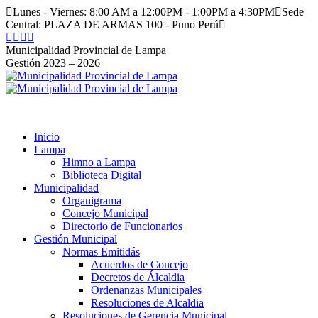
Saltar
Lunes - Viernes: 8:00 AM a 12:00PM - 1:00PM a 4:30PM
Sede
al
Central: PLAZA DE ARMAS 100 - Puno Perú
contenido
Facebook
Instagram
YouTube
Twitter
page
page
page
page
Municipalidad Provincial de Lampa
opens
opens
opens
opens
Gestión 2023 – 2026
in
in
in
in
new
new
new
new
window
window
window
window
Inicio
Lampa
Himno a Lampa
Biblioteca Digital
Municipalidad
Organigrama
Concejo Municipal
Directorio de Funcionarios
Gestión Municipal
Normas Emitidás
Acuerdos de Concejo
Decretos de Álcaldia
Ordenanzas Municipales
Resoluciones de Alcaldia
Resoluciones de Gerencia Municipal