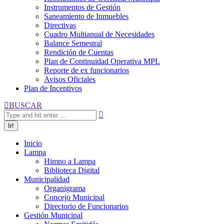
Instrumentos de Gestión
Saneamiento de Inmuebles
Directivas
Cuadro Multianual de Necesidades
Balance Semestral
Rendición de Cuentas
Plan de Continuidad Operativa MPL
Reporte de ex funcionarios
Avisos Oficiales
Plan de Incentivos
Buscar:
BUSCAR
Inicio
Lampa
Himno a Lampa
Biblioteca Digital
Municipalidad
Organigrama
Concejo Municipal
Directorio de Funcionarios
Gestión Municipal