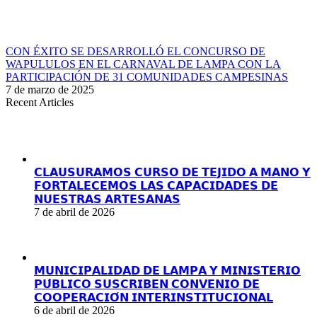
CON ÉXITO SE DESARROLLÓ EL CONCURSO DE
WAPULULOS EN EL CARNAVAL DE LAMPA CON LA
PARTICIPACIÓN DE 31 COMUNIDADES CAMPESINAS
7 de marzo de 2025
Recent Articles
𝗖𝗟𝗔𝗨𝗦𝗨𝗥𝗔𝗠𝗢𝗦 𝗖𝗨𝗥𝗦𝗢 𝗗𝗘 𝗧𝗘𝗝𝗜𝗗𝗢 𝗔 𝗠𝗔𝗡𝗢 𝗬
𝗙𝗢𝗥𝗧𝗔𝗟𝗘𝗖𝗘𝗠𝗢𝗦 𝗟𝗔𝗦 𝗖𝗔𝗣𝗔𝗖𝗜𝗗𝗔𝗗𝗘𝗦 𝗗𝗘
𝗡𝗨𝗘𝗦𝗧𝗥𝗔𝗦 𝗔𝗥𝗧𝗘𝗦𝗔𝗡𝗔𝗦
7 de abril de 2026
𝗠𝗨𝗡𝗜𝗖𝗜𝗣𝗔𝗟𝗜𝗗𝗔𝗗 𝗗𝗘 𝗟𝗔𝗠𝗣𝗔 𝗬 𝗠𝗜𝗡𝗜𝗦𝗧𝗘𝗥𝗜𝗢
𝗣𝗨́𝗕𝗟𝗜𝗖𝗢 𝗦𝗨𝗦𝗖𝗥𝗜𝗕𝗘𝗡 𝗖𝗢𝗡𝗩𝗘𝗡𝗜𝗢 𝗗𝗘
𝗖𝗢𝗢𝗣𝗘𝗥𝗔𝗖𝗜𝗢́𝗡 𝗜𝗡𝗧𝗘𝗥𝗜𝗡𝗦𝗧𝗜𝗧𝗨𝗖𝗜𝗢𝗡𝗔𝗟
6 de abril de 2026