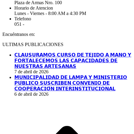
Plaza de Armas Nro. 100
Horario de Atencion
Lunes - Viernes - 8:00 AM a 4:30 PM
Telefono
051 -
Encuéntranos en:
Facebook
YouTube
Linkedin
Instagram
ULTIMAS PUBLICACIONES
page
page
page
page
opens
opens
opens
opens
𝗖𝗟𝗔𝗨𝗦𝗨𝗥𝗔𝗠𝗢𝗦 𝗖𝗨𝗥𝗦𝗢 𝗗𝗘 𝗧𝗘𝗝𝗜𝗗𝗢 𝗔 𝗠𝗔𝗡𝗢 𝗬
in
in
in
in
𝗙𝗢𝗥𝗧𝗔𝗟𝗘𝗖𝗘𝗠𝗢𝗦 𝗟𝗔𝗦 𝗖𝗔𝗣𝗔𝗖𝗜𝗗𝗔𝗗𝗘𝗦 𝗗𝗘
new
new
new
new
𝗡𝗨𝗘𝗦𝗧𝗥𝗔𝗦 𝗔𝗥𝗧𝗘𝗦𝗔𝗡𝗔𝗦
window
window
window
window
7 de abril de 2026
𝗠𝗨𝗡𝗜𝗖𝗜𝗣𝗔𝗟𝗜𝗗𝗔𝗗 𝗗𝗘 𝗟𝗔𝗠𝗣𝗔 𝗬 𝗠𝗜𝗡𝗜𝗦𝗧𝗘𝗥𝗜𝗢
𝗣𝗨́𝗕𝗟𝗜𝗖𝗢 𝗦𝗨𝗦𝗖𝗥𝗜𝗕𝗘𝗡 𝗖𝗢𝗡𝗩𝗘𝗡𝗜𝗢 𝗗𝗘
𝗖𝗢𝗢𝗣𝗘𝗥𝗔𝗖𝗜𝗢́𝗡 𝗜𝗡𝗧𝗘𝗥𝗜𝗡𝗦𝗧𝗜𝗧𝗨𝗖𝗜𝗢𝗡𝗔𝗟
6 de abril de 2026
I
a
T