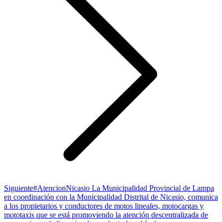
Publicación
Siguiente
#AtencionNicasio La Municipalidad Provincial de Lampa
siguiente:
en coordinación con la Municipalidad Distrital de Nicasio, comunica
a los propietarios y conductores de motos lineales, motocargas y
mototaxis que se está promoviendo la atención descentralizada de