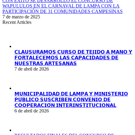
CON ÉXITO SE DESARROLLÓ EL CONCURSO DE
WAPULULOS EN EL CARNAVAL DE LAMPA CON LA
PARTICIPACIÓN DE 31 COMUNIDADES CAMPESINAS
7 de marzo de 2025
Recent Articles
𝗖𝗟𝗔𝗨𝗦𝗨𝗥𝗔𝗠𝗢𝗦 𝗖𝗨𝗥𝗦𝗢 𝗗𝗘 𝗧𝗘𝗝𝗜𝗗𝗢 𝗔 𝗠𝗔𝗡𝗢 𝗬
𝗙𝗢𝗥𝗧𝗔𝗟𝗘𝗖𝗘𝗠𝗢𝗦 𝗟𝗔𝗦 𝗖𝗔𝗣𝗔𝗖𝗜𝗗𝗔𝗗𝗘𝗦 𝗗𝗘
𝗡𝗨𝗘𝗦𝗧𝗥𝗔𝗦 𝗔𝗥𝗧𝗘𝗦𝗔𝗡𝗔𝗦
7 de abril de 2026
𝗠𝗨𝗡𝗜𝗖𝗜𝗣𝗔𝗟𝗜𝗗𝗔𝗗 𝗗𝗘 𝗟𝗔𝗠𝗣𝗔 𝗬 𝗠𝗜𝗡𝗜𝗦𝗧𝗘𝗥𝗜𝗢
𝗣𝗨́𝗕𝗟𝗜𝗖𝗢 𝗦𝗨𝗦𝗖𝗥𝗜𝗕𝗘𝗡 𝗖𝗢𝗡𝗩𝗘𝗡𝗜𝗢 𝗗𝗘
𝗖𝗢𝗢𝗣𝗘𝗥𝗔𝗖𝗜𝗢́𝗡 𝗜𝗡𝗧𝗘𝗥𝗜𝗡𝗦𝗧𝗜𝗧𝗨𝗖𝗜𝗢𝗡𝗔𝗟
6 de abril de 2026