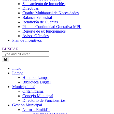
Saneamiento de Inmuebles
Directivas
Cuadro Multianual de Necesidades
Balance Semestral
Rendición de Cuentas
Plan de Continuidad Operativa MPL
Reporte de ex funcionarios
Avisos Oficiales
Plan de Incentivos
Buscar:
BUSCAR
Inicio
Lampa
Himno a Lampa
Biblioteca Digital
Municipalidad
Organigrama
Concejo Municipal
Directorio de Funcionarios
Gestión Municipal
Normas Emitidás