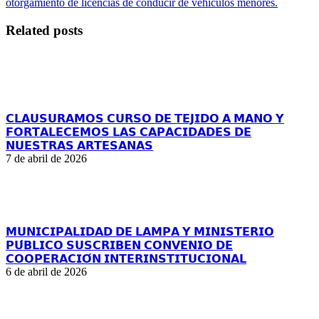
otorgamiento de licencias de conducir de vehículos menores.
Related posts
𝗖𝗟𝗔𝗨𝗦𝗨𝗥𝗔𝗠𝗢𝗦 𝗖𝗨𝗥𝗦𝗢 𝗗𝗘 𝗧𝗘𝗝𝗜𝗗𝗢 𝗔 𝗠𝗔𝗡𝗢 𝗬
𝗙𝗢𝗥𝗧𝗔𝗟𝗘𝗖𝗘𝗠𝗢𝗦 𝗟𝗔𝗦 𝗖𝗔𝗣𝗔𝗖𝗜𝗗𝗔𝗗𝗘𝗦 𝗗𝗘
𝗡𝗨𝗘𝗦𝗧𝗥𝗔𝗦 𝗔𝗥𝗧𝗘𝗦𝗔𝗡𝗔𝗦
7 de abril de 2026
𝗠𝗨𝗡𝗜𝗖𝗜𝗣𝗔𝗟𝗜𝗗𝗔𝗗 𝗗𝗘 𝗟𝗔𝗠𝗣𝗔 𝗬 𝗠𝗜𝗡𝗜𝗦𝗧𝗘𝗥𝗜𝗢
𝗣𝗨́𝗕𝗟𝗜𝗖𝗢 𝗦𝗨𝗦𝗖𝗥𝗜𝗕𝗘𝗡 𝗖𝗢𝗡𝗩𝗘𝗡𝗜𝗢 𝗗𝗘
𝗖𝗢𝗢𝗣𝗘𝗥𝗔𝗖𝗜𝗢́𝗡 𝗜𝗡𝗧𝗘𝗥𝗜𝗡𝗦𝗧𝗜𝗧𝗨𝗖𝗜𝗢𝗡𝗔𝗟
6 de abril de 2026