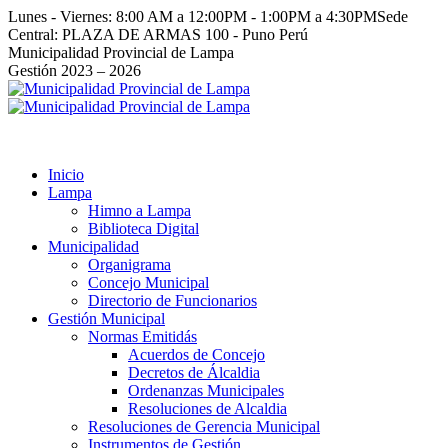
Saltar
Lunes - Viernes: 8:00 AM a 12:00PM - 1:00PM a 4:30PM
Sede
al
Central: PLAZA DE ARMAS 100 - Puno Perú
contenido
Facebook
Instagram
YouTube
Twitter
Municipalidad Provincial de Lampa
page
page
page
page
Gestión 2023 – 2026
opens
opens
opens
opens
in
in
in
in
new
new
new
new
window
window
window
window
Inicio
Lampa
Himno a Lampa
Biblioteca Digital
Municipalidad
Organigrama
Concejo Municipal
Directorio de Funcionarios
Gestión Municipal
Normas Emitidás
Acuerdos de Concejo
Decretos de Álcaldia
Ordenanzas Municipales
Resoluciones de Alcaldia
Resoluciones de Gerencia Municipal
Instrumentos de Gestión