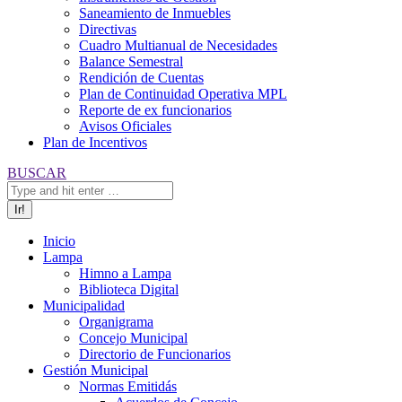
Saneamiento de Inmuebles
Directivas
Cuadro Multianual de Necesidades
Balance Semestral
Rendición de Cuentas
Plan de Continuidad Operativa MPL
Reporte de ex funcionarios
Avisos Oficiales
Plan de Incentivos
Buscar:
BUSCAR
Inicio
Lampa
Himno a Lampa
Biblioteca Digital
Municipalidad
Organigrama
Concejo Municipal
Directorio de Funcionarios
Gestión Municipal
Normas Emitidás