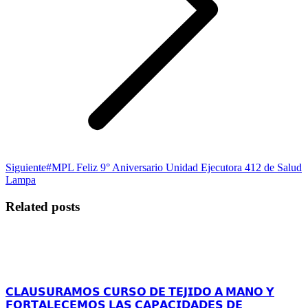
Publicación
Siguiente
#MPL Feliz 9° Aniversario Unidad Ejecutora 412 de Salud
siguiente:
Lampa
Related posts
𝗖𝗟𝗔𝗨𝗦𝗨𝗥𝗔𝗠𝗢𝗦 𝗖𝗨𝗥𝗦𝗢 𝗗𝗘 𝗧𝗘𝗝𝗜𝗗𝗢 𝗔 𝗠𝗔𝗡𝗢 𝗬
𝗙𝗢𝗥𝗧𝗔𝗟𝗘𝗖𝗘𝗠𝗢𝗦 𝗟𝗔𝗦 𝗖𝗔𝗣𝗔𝗖𝗜𝗗𝗔𝗗𝗘𝗦 𝗗𝗘