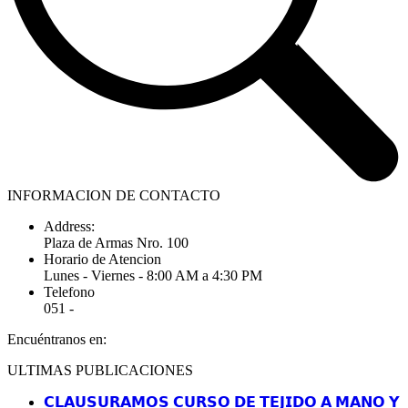
INFORMACION DE CONTACTO
Address:
Plaza de Armas Nro. 100
Horario de Atencion
Lunes - Viernes - 8:00 AM a 4:30 PM
Telefono
051 -
Encuéntranos en:
Facebook
YouTube
Linkedin
Instagram
ULTIMAS PUBLICACIONES
page
page
page
page
opens
opens
opens
opens
𝗖𝗟𝗔𝗨𝗦𝗨𝗥𝗔𝗠𝗢𝗦 𝗖𝗨𝗥𝗦𝗢 𝗗𝗘 𝗧𝗘𝗝𝗜𝗗𝗢 𝗔 𝗠𝗔𝗡𝗢 𝗬