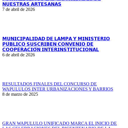
𝗡𝗨𝗘𝗦𝗧𝗥𝗔𝗦 𝗔𝗥𝗧𝗘𝗦𝗔𝗡𝗔𝗦
7 de abril de 2026
𝗠𝗨𝗡𝗜𝗖𝗜𝗣𝗔𝗟𝗜𝗗𝗔𝗗 𝗗𝗘 𝗟𝗔𝗠𝗣𝗔 𝗬 𝗠𝗜𝗡𝗜𝗦𝗧𝗘𝗥𝗜𝗢
𝗣𝗨́𝗕𝗟𝗜𝗖𝗢 𝗦𝗨𝗦𝗖𝗥𝗜𝗕𝗘𝗡 𝗖𝗢𝗡𝗩𝗘𝗡𝗜𝗢 𝗗𝗘
𝗖𝗢𝗢𝗣𝗘𝗥𝗔𝗖𝗜𝗢́𝗡 𝗜𝗡𝗧𝗘𝗥𝗜𝗡𝗦𝗧𝗜𝗧𝗨𝗖𝗜𝗢𝗡𝗔𝗟
6 de abril de 2026
RESULTADOS FINALES DEL CONCURSO DE
WAPULULOS INTER URBANIZACIONES Y BARRIOS
8 de marzo de 2025
GRAN WAPULULO UNIFICADO MARCA EL INICIO DE