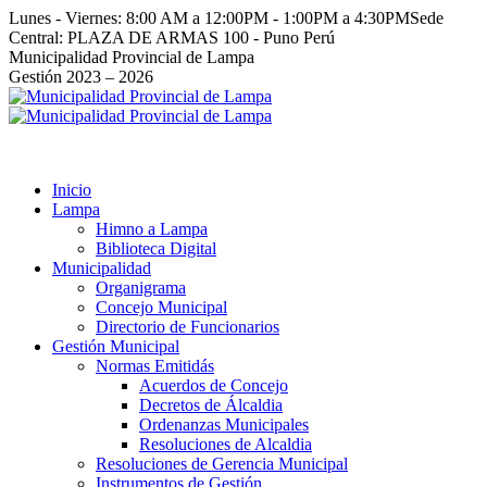
Saltar
Lunes - Viernes: 8:00 AM a 12:00PM - 1:00PM a 4:30PM
Sede
al
Central: PLAZA DE ARMAS 100 - Puno Perú
contenido
Facebook
Instagram
YouTube
Twitter
Municipalidad Provincial de Lampa
page
page
page
page
Gestión 2023 – 2026
opens
opens
opens
opens
in
in
in
in
new
new
new
new
window
window
window
window
Inicio
Lampa
Himno a Lampa
Biblioteca Digital
Municipalidad
Organigrama
Concejo Municipal
Directorio de Funcionarios
Gestión Municipal
Normas Emitidás
Acuerdos de Concejo
Decretos de Álcaldia
Ordenanzas Municipales
Resoluciones de Alcaldia
Resoluciones de Gerencia Municipal
Instrumentos de Gestión