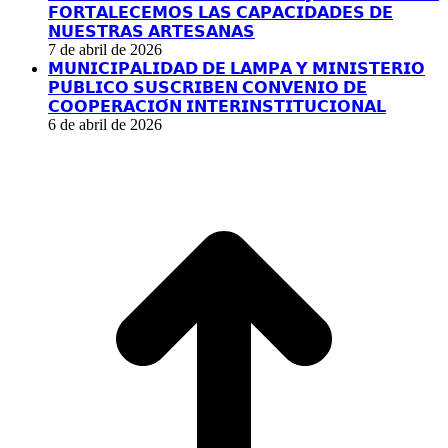
in
in
in
in
𝗙𝗢𝗥𝗧𝗔𝗟𝗘𝗖𝗘𝗠𝗢𝗦 𝗟𝗔𝗦 𝗖𝗔𝗣𝗔𝗖𝗜𝗗𝗔𝗗𝗘𝗦 𝗗𝗘
new
new
new
new
𝗡𝗨𝗘𝗦𝗧𝗥𝗔𝗦 𝗔𝗥𝗧𝗘𝗦𝗔𝗡𝗔𝗦
window
window
window
window
7 de abril de 2026
𝗠𝗨𝗡𝗜𝗖𝗜𝗣𝗔𝗟𝗜𝗗𝗔𝗗 𝗗𝗘 𝗟𝗔𝗠𝗣𝗔 𝗬 𝗠𝗜𝗡𝗜𝗦𝗧𝗘𝗥𝗜𝗢
𝗣𝗨́𝗕𝗟𝗜𝗖𝗢 𝗦𝗨𝗦𝗖𝗥𝗜𝗕𝗘𝗡 𝗖𝗢𝗡𝗩𝗘𝗡𝗜𝗢 𝗗𝗘
𝗖𝗢𝗢𝗣𝗘𝗥𝗔𝗖𝗜𝗢́𝗡 𝗜𝗡𝗧𝗘𝗥𝗜𝗡𝗦𝗧𝗜𝗧𝗨𝗖𝗜𝗢𝗡𝗔𝗟
6 de abril de 2026
I
a
T