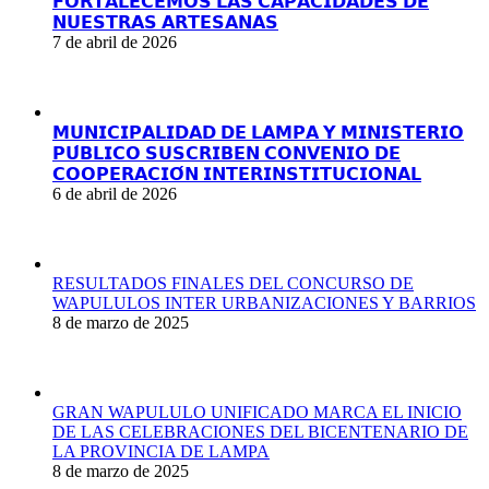
𝗙𝗢𝗥𝗧𝗔𝗟𝗘𝗖𝗘𝗠𝗢𝗦 𝗟𝗔𝗦 𝗖𝗔𝗣𝗔𝗖𝗜𝗗𝗔𝗗𝗘𝗦 𝗗𝗘
𝗡𝗨𝗘𝗦𝗧𝗥𝗔𝗦 𝗔𝗥𝗧𝗘𝗦𝗔𝗡𝗔𝗦
7 de abril de 2026
𝗠𝗨𝗡𝗜𝗖𝗜𝗣𝗔𝗟𝗜𝗗𝗔𝗗 𝗗𝗘 𝗟𝗔𝗠𝗣𝗔 𝗬 𝗠𝗜𝗡𝗜𝗦𝗧𝗘𝗥𝗜𝗢
𝗣𝗨́𝗕𝗟𝗜𝗖𝗢 𝗦𝗨𝗦𝗖𝗥𝗜𝗕𝗘𝗡 𝗖𝗢𝗡𝗩𝗘𝗡𝗜𝗢 𝗗𝗘
𝗖𝗢𝗢𝗣𝗘𝗥𝗔𝗖𝗜𝗢́𝗡 𝗜𝗡𝗧𝗘𝗥𝗜𝗡𝗦𝗧𝗜𝗧𝗨𝗖𝗜𝗢𝗡𝗔𝗟
6 de abril de 2026
RESULTADOS FINALES DEL CONCURSO DE
WAPULULOS INTER URBANIZACIONES Y BARRIOS
8 de marzo de 2025
GRAN WAPULULO UNIFICADO MARCA EL INICIO
DE LAS CELEBRACIONES DEL BICENTENARIO DE
LA PROVINCIA DE LAMPA
8 de marzo de 2025