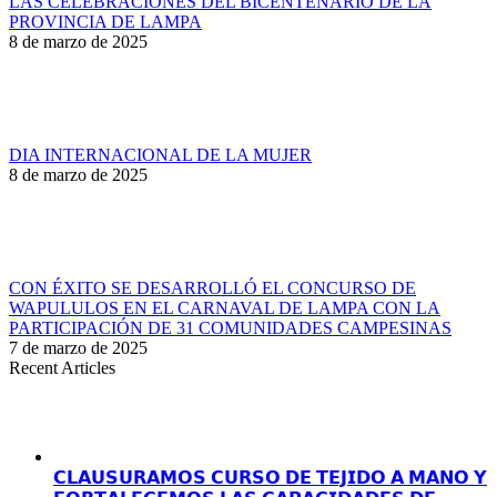
LAS CELEBRACIONES DEL BICENTENARIO DE LA
PROVINCIA DE LAMPA
8 de marzo de 2025
DIA INTERNACIONAL DE LA MUJER
8 de marzo de 2025
CON ÉXITO SE DESARROLLÓ EL CONCURSO DE
WAPULULOS EN EL CARNAVAL DE LAMPA CON LA
PARTICIPACIÓN DE 31 COMUNIDADES CAMPESINAS
7 de marzo de 2025
Recent Articles
𝗖𝗟𝗔𝗨𝗦𝗨𝗥𝗔𝗠𝗢𝗦 𝗖𝗨𝗥𝗦𝗢 𝗗𝗘 𝗧𝗘𝗝𝗜𝗗𝗢 𝗔 𝗠𝗔𝗡𝗢 𝗬