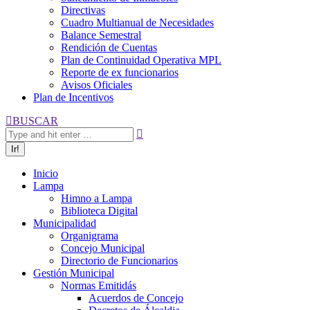
Directivas
Cuadro Multianual de Necesidades
Balance Semestral
Rendición de Cuentas
Plan de Continuidad Operativa MPL
Reporte de ex funcionarios
Avisos Oficiales
Plan de Incentivos
Buscar:
BUSCAR
Inicio
Lampa
Himno a Lampa
Biblioteca Digital
Municipalidad
Organigrama
Concejo Municipal
Directorio de Funcionarios
Gestión Municipal
Normas Emitidás
Acuerdos de Concejo