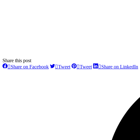
Share this post
Share
Share
Share
Share on Facebook
Tweet
Tweet
Share on LinkedIn
on
on
on
Facebook
Twitter
Pinterest