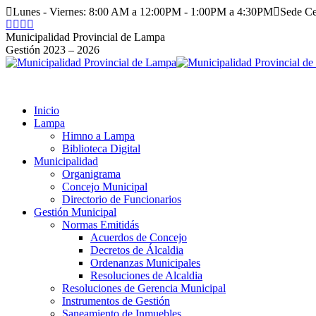
Saltar
Lunes - Viernes: 8:00 AM a 12:00PM - 1:00PM a 4:30PM
Sede C
al
Facebook
Instagram
YouTube
Twitter
contenido
page
page
page
page
Municipalidad Provincial de Lampa
opens
opens
opens
opens
Gestión 2023 – 2026
in
in
in
in
new
new
new
new
window
window
window
window
Inicio
Lampa
Himno a Lampa
Biblioteca Digital
Municipalidad
Organigrama
Concejo Municipal
Directorio de Funcionarios
Gestión Municipal
Normas Emitidás
Acuerdos de Concejo
Decretos de Álcaldia
Ordenanzas Municipales
Resoluciones de Alcaldia
Resoluciones de Gerencia Municipal
Instrumentos de Gestión
Saneamiento de Inmuebles