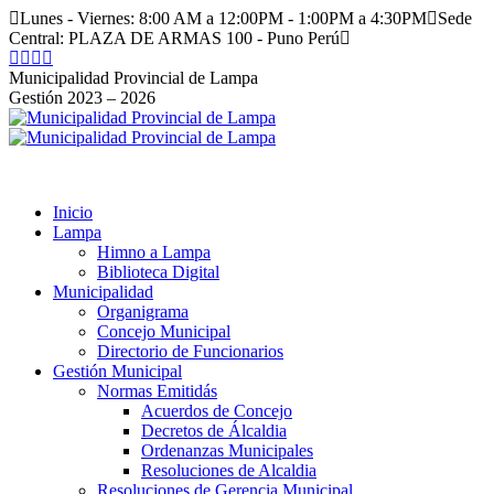
Saltar
Lunes - Viernes: 8:00 AM a 12:00PM - 1:00PM a 4:30PM
Sede
al
Central: PLAZA DE ARMAS 100 - Puno Perú
contenido
Facebook
Instagram
YouTube
Twitter
page
page
page
page
Municipalidad Provincial de Lampa
opens
opens
opens
opens
Gestión 2023 – 2026
in
in
in
in
new
new
new
new
window
window
window
window
Inicio
Lampa
Himno a Lampa
Biblioteca Digital
Municipalidad
Organigrama
Concejo Municipal
Directorio de Funcionarios
Gestión Municipal
Normas Emitidás
Acuerdos de Concejo
Decretos de Álcaldia
Ordenanzas Municipales
Resoluciones de Alcaldia
Resoluciones de Gerencia Municipal