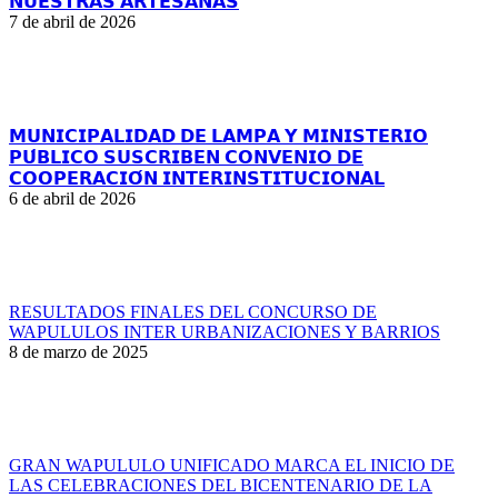
𝗡𝗨𝗘𝗦𝗧𝗥𝗔𝗦 𝗔𝗥𝗧𝗘𝗦𝗔𝗡𝗔𝗦
7 de abril de 2026
𝗠𝗨𝗡𝗜𝗖𝗜𝗣𝗔𝗟𝗜𝗗𝗔𝗗 𝗗𝗘 𝗟𝗔𝗠𝗣𝗔 𝗬 𝗠𝗜𝗡𝗜𝗦𝗧𝗘𝗥𝗜𝗢
𝗣𝗨́𝗕𝗟𝗜𝗖𝗢 𝗦𝗨𝗦𝗖𝗥𝗜𝗕𝗘𝗡 𝗖𝗢𝗡𝗩𝗘𝗡𝗜𝗢 𝗗𝗘
𝗖𝗢𝗢𝗣𝗘𝗥𝗔𝗖𝗜𝗢́𝗡 𝗜𝗡𝗧𝗘𝗥𝗜𝗡𝗦𝗧𝗜𝗧𝗨𝗖𝗜𝗢𝗡𝗔𝗟
6 de abril de 2026
RESULTADOS FINALES DEL CONCURSO DE
WAPULULOS INTER URBANIZACIONES Y BARRIOS
8 de marzo de 2025
GRAN WAPULULO UNIFICADO MARCA EL INICIO DE
LAS CELEBRACIONES DEL BICENTENARIO DE LA