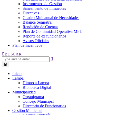
Instrumentos de Gestión
Saneamiento de Inmuebles
Directivas
Cuadro Multianual de Necesidades
Balance Semestral
Rendición de Cuentas
Plan de Continuidad Operativa MPL
Reporte de ex funcionarios
Avisos Oficiales
Plan de Incentivos
Buscar:
BUSCAR
Inicio
Lampa
Himno a Lampa
Biblioteca Digital
Municipalidad
Organigrama
Concejo Municipal
Directorio de Funcionarios
Gestión Municipal