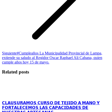
Publicación
Siguiente
#Cumpleaños La Municipalidad Provincial de Lampa,
siguiente:
extiende su saludo al Regidor Oscar Raphael Ali Cabana, quien
cumple años hoy 15 de mayo.
Related posts
𝗖𝗟𝗔𝗨𝗦𝗨𝗥𝗔𝗠𝗢𝗦 𝗖𝗨𝗥𝗦𝗢 𝗗𝗘 𝗧𝗘𝗝𝗜𝗗𝗢 𝗔 𝗠𝗔𝗡𝗢 𝗬
𝗙𝗢𝗥𝗧𝗔𝗟𝗘𝗖𝗘𝗠𝗢𝗦 𝗟𝗔𝗦 𝗖𝗔𝗣𝗔𝗖𝗜𝗗𝗔𝗗𝗘𝗦 𝗗𝗘