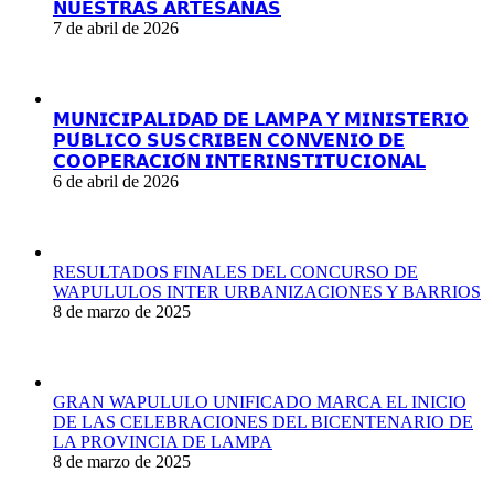
𝗡𝗨𝗘𝗦𝗧𝗥𝗔𝗦 𝗔𝗥𝗧𝗘𝗦𝗔𝗡𝗔𝗦
7 de abril de 2026
𝗠𝗨𝗡𝗜𝗖𝗜𝗣𝗔𝗟𝗜𝗗𝗔𝗗 𝗗𝗘 𝗟𝗔𝗠𝗣𝗔 𝗬 𝗠𝗜𝗡𝗜𝗦𝗧𝗘𝗥𝗜𝗢
𝗣𝗨́𝗕𝗟𝗜𝗖𝗢 𝗦𝗨𝗦𝗖𝗥𝗜𝗕𝗘𝗡 𝗖𝗢𝗡𝗩𝗘𝗡𝗜𝗢 𝗗𝗘
𝗖𝗢𝗢𝗣𝗘𝗥𝗔𝗖𝗜𝗢́𝗡 𝗜𝗡𝗧𝗘𝗥𝗜𝗡𝗦𝗧𝗜𝗧𝗨𝗖𝗜𝗢𝗡𝗔𝗟
6 de abril de 2026
RESULTADOS FINALES DEL CONCURSO DE
WAPULULOS INTER URBANIZACIONES Y BARRIOS
8 de marzo de 2025
GRAN WAPULULO UNIFICADO MARCA EL INICIO
DE LAS CELEBRACIONES DEL BICENTENARIO DE
LA PROVINCIA DE LAMPA
8 de marzo de 2025