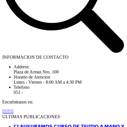
INFORMACION DE CONTACTO
Address:
Plaza de Armas Nro. 100
Horario de Atencion
Lunes - Viernes - 8:00 AM a 4:30 PM
Telefono
051 -
Encuéntranos en:
Facebook
YouTube
Linkedin
Instagram
page
page
page
page
ULTIMAS PUBLICACIONES
opens
opens
opens
opens
in
in
in
in
𝗖𝗟𝗔𝗨𝗦𝗨𝗥𝗔𝗠𝗢𝗦 𝗖𝗨𝗥𝗦𝗢 𝗗𝗘 𝗧𝗘𝗝𝗜𝗗𝗢 𝗔 𝗠𝗔𝗡𝗢 𝗬