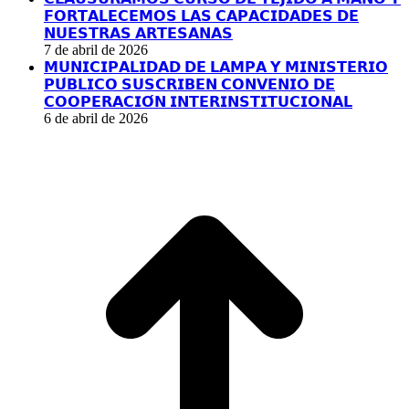
new
new
new
new
𝗙𝗢𝗥𝗧𝗔𝗟𝗘𝗖𝗘𝗠𝗢𝗦 𝗟𝗔𝗦 𝗖𝗔𝗣𝗔𝗖𝗜𝗗𝗔𝗗𝗘𝗦 𝗗𝗘
window
window
window
window
𝗡𝗨𝗘𝗦𝗧𝗥𝗔𝗦 𝗔𝗥𝗧𝗘𝗦𝗔𝗡𝗔𝗦
7 de abril de 2026
𝗠𝗨𝗡𝗜𝗖𝗜𝗣𝗔𝗟𝗜𝗗𝗔𝗗 𝗗𝗘 𝗟𝗔𝗠𝗣𝗔 𝗬 𝗠𝗜𝗡𝗜𝗦𝗧𝗘𝗥𝗜𝗢
𝗣𝗨́𝗕𝗟𝗜𝗖𝗢 𝗦𝗨𝗦𝗖𝗥𝗜𝗕𝗘𝗡 𝗖𝗢𝗡𝗩𝗘𝗡𝗜𝗢 𝗗𝗘
𝗖𝗢𝗢𝗣𝗘𝗥𝗔𝗖𝗜𝗢́𝗡 𝗜𝗡𝗧𝗘𝗥𝗜𝗡𝗦𝗧𝗜𝗧𝗨𝗖𝗜𝗢𝗡𝗔𝗟
6 de abril de 2026
I
a
T