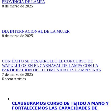
PROVINCIA DE LAMPA
8 de marzo de 2025
DIA INTERNACIONAL DE LA MUJER
8 de marzo de 2025
CON ÉXITO SE DESARROLLÓ EL CONCURSO DE
WAPULULOS EN EL CARNAVAL DE LAMPA CON LA
PARTICIPACIÓN DE 31 COMUNIDADES CAMPESINAS
7 de marzo de 2025
Recent Articles
𝗖𝗟𝗔𝗨𝗦𝗨𝗥𝗔𝗠𝗢𝗦 𝗖𝗨𝗥𝗦𝗢 𝗗𝗘 𝗧𝗘𝗝𝗜𝗗𝗢 𝗔 𝗠𝗔𝗡𝗢 𝗬
𝗙𝗢𝗥𝗧𝗔𝗟𝗘𝗖𝗘𝗠𝗢𝗦 𝗟𝗔𝗦 𝗖𝗔𝗣𝗔𝗖𝗜𝗗𝗔𝗗𝗘𝗦 𝗗𝗘