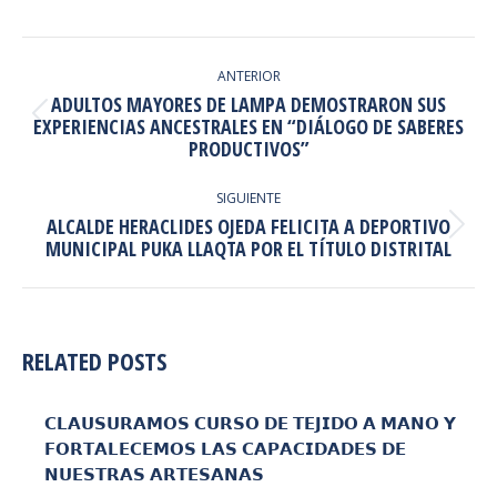
NAVEGACIÓN
ENTRE
ANTERIOR
ADULTOS MAYORES DE LAMPA DEMOSTRARON SUS
PUBLICACIONES
Publicación
EXPERIENCIAS ANCESTRALES EN “DIÁLOGO DE SABERES
PRODUCTIVOS”
anterior:
SIGUIENTE
ALCALDE HERACLIDES OJEDA FELICITA A DEPORTIVO
Publicación
MUNICIPAL PUKA LLAQTA POR EL TÍTULO DISTRITAL
siguiente:
RELATED POSTS
𝗖𝗟𝗔𝗨𝗦𝗨𝗥𝗔𝗠𝗢𝗦 𝗖𝗨𝗥𝗦𝗢 𝗗𝗘 𝗧𝗘𝗝𝗜𝗗𝗢 𝗔 𝗠𝗔𝗡𝗢 𝗬
𝗙𝗢𝗥𝗧𝗔𝗟𝗘𝗖𝗘𝗠𝗢𝗦 𝗟𝗔𝗦 𝗖𝗔𝗣𝗔𝗖𝗜𝗗𝗔𝗗𝗘𝗦 𝗗𝗘
𝗡𝗨𝗘𝗦𝗧𝗥𝗔𝗦 𝗔𝗥𝗧𝗘𝗦𝗔𝗡𝗔𝗦