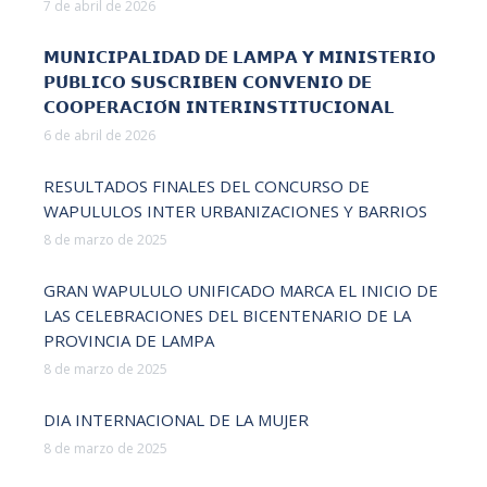
7 de abril de 2026
𝗠𝗨𝗡𝗜𝗖𝗜𝗣𝗔𝗟𝗜𝗗𝗔𝗗 𝗗𝗘 𝗟𝗔𝗠𝗣𝗔 𝗬 𝗠𝗜𝗡𝗜𝗦𝗧𝗘𝗥𝗜𝗢
𝗣𝗨́𝗕𝗟𝗜𝗖𝗢 𝗦𝗨𝗦𝗖𝗥𝗜𝗕𝗘𝗡 𝗖𝗢𝗡𝗩𝗘𝗡𝗜𝗢 𝗗𝗘
𝗖𝗢𝗢𝗣𝗘𝗥𝗔𝗖𝗜𝗢́𝗡 𝗜𝗡𝗧𝗘𝗥𝗜𝗡𝗦𝗧𝗜𝗧𝗨𝗖𝗜𝗢𝗡𝗔𝗟
6 de abril de 2026
RESULTADOS FINALES DEL CONCURSO DE
WAPULULOS INTER URBANIZACIONES Y BARRIOS
8 de marzo de 2025
GRAN WAPULULO UNIFICADO MARCA EL INICIO DE
LAS CELEBRACIONES DEL BICENTENARIO DE LA
PROVINCIA DE LAMPA
8 de marzo de 2025
DIA INTERNACIONAL DE LA MUJER
8 de marzo de 2025