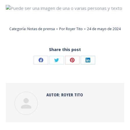
Categoría:
Notas de prensa
Por
Royer Tito
24 de mayo de 2024
Share this post
Share
Share
Share
Share
on
on
on
on
Facebook
Twitter
Pinterest
LinkedIn
AUTOR:
ROYER TITO