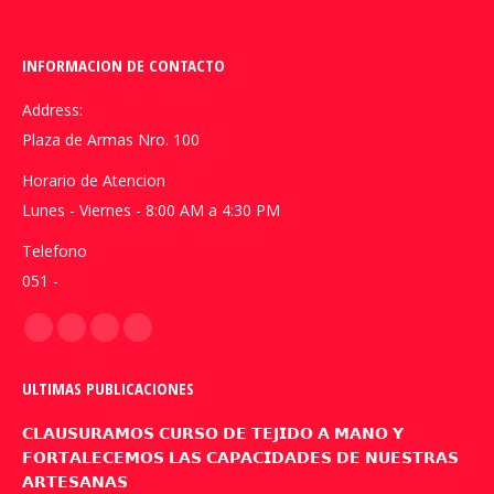
INFORMACION DE CONTACTO
Address:
Plaza de Armas Nro. 100
Horario de Atencion
Lunes - Viernes - 8:00 AM a 4:30 PM
Telefono
051 -
Encuéntranos en:
Facebook
YouTube
Linkedin
Instagram
page
page
page
page
ULTIMAS PUBLICACIONES
opens
opens
opens
opens
in
in
in
in
𝗖𝗟𝗔𝗨𝗦𝗨𝗥𝗔𝗠𝗢𝗦 𝗖𝗨𝗥𝗦𝗢 𝗗𝗘 𝗧𝗘𝗝𝗜𝗗𝗢 𝗔 𝗠𝗔𝗡𝗢 𝗬
new
new
new
new
𝗙𝗢𝗥𝗧𝗔𝗟𝗘𝗖𝗘𝗠𝗢𝗦 𝗟𝗔𝗦 𝗖𝗔𝗣𝗔𝗖𝗜𝗗𝗔𝗗𝗘𝗦 𝗗𝗘 𝗡𝗨𝗘𝗦𝗧𝗥𝗔𝗦
𝗔𝗥𝗧𝗘𝗦𝗔𝗡𝗔𝗦
window
window
window
window