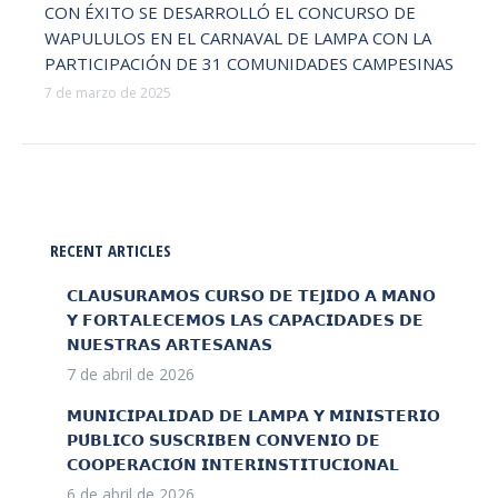
CON ÉXITO SE DESARROLLÓ EL CONCURSO DE
WAPULULOS EN EL CARNAVAL DE LAMPA CON LA
PARTICIPACIÓN DE 31 COMUNIDADES CAMPESINAS
7 de marzo de 2025
RECENT ARTICLES
𝗖𝗟𝗔𝗨𝗦𝗨𝗥𝗔𝗠𝗢𝗦 𝗖𝗨𝗥𝗦𝗢 𝗗𝗘 𝗧𝗘𝗝𝗜𝗗𝗢 𝗔 𝗠𝗔𝗡𝗢
𝗬 𝗙𝗢𝗥𝗧𝗔𝗟𝗘𝗖𝗘𝗠𝗢𝗦 𝗟𝗔𝗦 𝗖𝗔𝗣𝗔𝗖𝗜𝗗𝗔𝗗𝗘𝗦 𝗗𝗘
𝗡𝗨𝗘𝗦𝗧𝗥𝗔𝗦 𝗔𝗥𝗧𝗘𝗦𝗔𝗡𝗔𝗦
7 de abril de 2026
𝗠𝗨𝗡𝗜𝗖𝗜𝗣𝗔𝗟𝗜𝗗𝗔𝗗 𝗗𝗘 𝗟𝗔𝗠𝗣𝗔 𝗬 𝗠𝗜𝗡𝗜𝗦𝗧𝗘𝗥𝗜𝗢
𝗣𝗨́𝗕𝗟𝗜𝗖𝗢 𝗦𝗨𝗦𝗖𝗥𝗜𝗕𝗘𝗡 𝗖𝗢𝗡𝗩𝗘𝗡𝗜𝗢 𝗗𝗘
𝗖𝗢𝗢𝗣𝗘𝗥𝗔𝗖𝗜𝗢́𝗡 𝗜𝗡𝗧𝗘𝗥𝗜𝗡𝗦𝗧𝗜𝗧𝗨𝗖𝗜𝗢𝗡𝗔𝗟
6 de abril de 2026