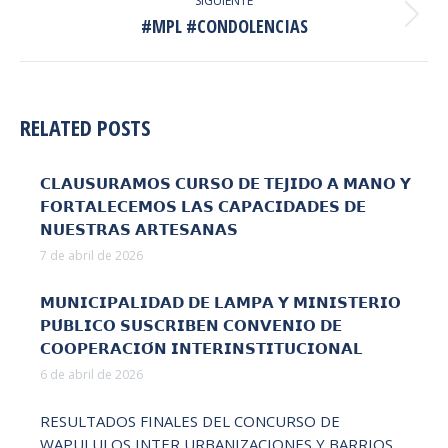
SIGUIENTE
Publicación
#MPL #CONDOLENCIAS
siguiente:
RELATED POSTS
𝗖𝗟𝗔𝗨𝗦𝗨𝗥𝗔𝗠𝗢𝗦 𝗖𝗨𝗥𝗦𝗢 𝗗𝗘 𝗧𝗘𝗝𝗜𝗗𝗢 𝗔 𝗠𝗔𝗡𝗢 𝗬
𝗙𝗢𝗥𝗧𝗔𝗟𝗘𝗖𝗘𝗠𝗢𝗦 𝗟𝗔𝗦 𝗖𝗔𝗣𝗔𝗖𝗜𝗗𝗔𝗗𝗘𝗦 𝗗𝗘
𝗡𝗨𝗘𝗦𝗧𝗥𝗔𝗦 𝗔𝗥𝗧𝗘𝗦𝗔𝗡𝗔𝗦
7 de abril de 2026
𝗠𝗨𝗡𝗜𝗖𝗜𝗣𝗔𝗟𝗜𝗗𝗔𝗗 𝗗𝗘 𝗟𝗔𝗠𝗣𝗔 𝗬 𝗠𝗜𝗡𝗜𝗦𝗧𝗘𝗥𝗜𝗢
𝗣𝗨́𝗕𝗟𝗜𝗖𝗢 𝗦𝗨𝗦𝗖𝗥𝗜𝗕𝗘𝗡 𝗖𝗢𝗡𝗩𝗘𝗡𝗜𝗢 𝗗𝗘
𝗖𝗢𝗢𝗣𝗘𝗥𝗔𝗖𝗜𝗢́𝗡 𝗜𝗡𝗧𝗘𝗥𝗜𝗡𝗦𝗧𝗜𝗧𝗨𝗖𝗜𝗢𝗡𝗔𝗟
6 de abril de 2026
RESULTADOS FINALES DEL CONCURSO DE
WAPULULOS INTER URBANIZACIONES Y BARRIOS