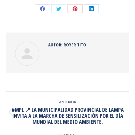
Share
Share
Share
Share
on
on
on
on
Facebook
Twitter
Pinterest
LinkedIn
AUTOR:
ROYER TITO
NAVEGACIÓN
ENTRE
ANTERIOR
#MPL 📍 LA MUNICIPALIDAD PROVINCIAL DE LAMPA
PUBLICACIONES
Publicación
INVITA A LA MARCHA DE SENSILIZACIÓN POR EL DÍA
MUNDIAL DEL MEDIO AMBIENTE.
anterior: