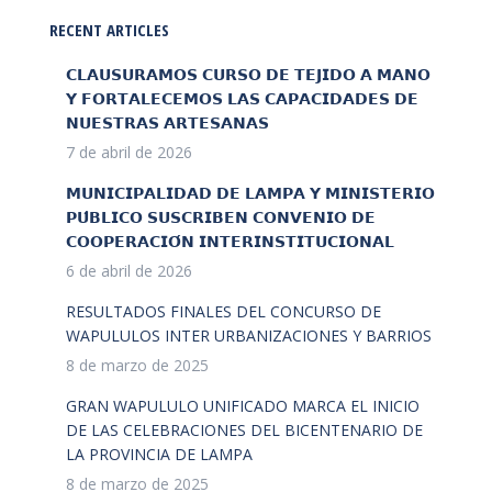
RECENT ARTICLES
𝗖𝗟𝗔𝗨𝗦𝗨𝗥𝗔𝗠𝗢𝗦 𝗖𝗨𝗥𝗦𝗢 𝗗𝗘 𝗧𝗘𝗝𝗜𝗗𝗢 𝗔 𝗠𝗔𝗡𝗢
𝗬 𝗙𝗢𝗥𝗧𝗔𝗟𝗘𝗖𝗘𝗠𝗢𝗦 𝗟𝗔𝗦 𝗖𝗔𝗣𝗔𝗖𝗜𝗗𝗔𝗗𝗘𝗦 𝗗𝗘
𝗡𝗨𝗘𝗦𝗧𝗥𝗔𝗦 𝗔𝗥𝗧𝗘𝗦𝗔𝗡𝗔𝗦
7 de abril de 2026
𝗠𝗨𝗡𝗜𝗖𝗜𝗣𝗔𝗟𝗜𝗗𝗔𝗗 𝗗𝗘 𝗟𝗔𝗠𝗣𝗔 𝗬 𝗠𝗜𝗡𝗜𝗦𝗧𝗘𝗥𝗜𝗢
𝗣𝗨́𝗕𝗟𝗜𝗖𝗢 𝗦𝗨𝗦𝗖𝗥𝗜𝗕𝗘𝗡 𝗖𝗢𝗡𝗩𝗘𝗡𝗜𝗢 𝗗𝗘
𝗖𝗢𝗢𝗣𝗘𝗥𝗔𝗖𝗜𝗢́𝗡 𝗜𝗡𝗧𝗘𝗥𝗜𝗡𝗦𝗧𝗜𝗧𝗨𝗖𝗜𝗢𝗡𝗔𝗟
6 de abril de 2026
RESULTADOS FINALES DEL CONCURSO DE
WAPULULOS INTER URBANIZACIONES Y BARRIOS
8 de marzo de 2025
GRAN WAPULULO UNIFICADO MARCA EL INICIO
DE LAS CELEBRACIONES DEL BICENTENARIO DE
LA PROVINCIA DE LAMPA
8 de marzo de 2025