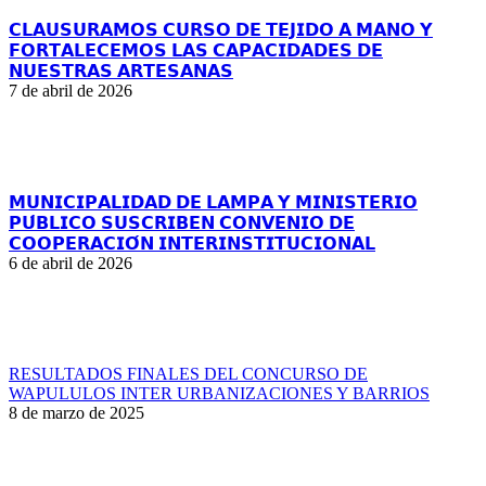
𝗖𝗟𝗔𝗨𝗦𝗨𝗥𝗔𝗠𝗢𝗦 𝗖𝗨𝗥𝗦𝗢 𝗗𝗘 𝗧𝗘𝗝𝗜𝗗𝗢 𝗔 𝗠𝗔𝗡𝗢 𝗬
𝗙𝗢𝗥𝗧𝗔𝗟𝗘𝗖𝗘𝗠𝗢𝗦 𝗟𝗔𝗦 𝗖𝗔𝗣𝗔𝗖𝗜𝗗𝗔𝗗𝗘𝗦 𝗗𝗘
𝗡𝗨𝗘𝗦𝗧𝗥𝗔𝗦 𝗔𝗥𝗧𝗘𝗦𝗔𝗡𝗔𝗦
7 de abril de 2026
𝗠𝗨𝗡𝗜𝗖𝗜𝗣𝗔𝗟𝗜𝗗𝗔𝗗 𝗗𝗘 𝗟𝗔𝗠𝗣𝗔 𝗬 𝗠𝗜𝗡𝗜𝗦𝗧𝗘𝗥𝗜𝗢
𝗣𝗨́𝗕𝗟𝗜𝗖𝗢 𝗦𝗨𝗦𝗖𝗥𝗜𝗕𝗘𝗡 𝗖𝗢𝗡𝗩𝗘𝗡𝗜𝗢 𝗗𝗘
𝗖𝗢𝗢𝗣𝗘𝗥𝗔𝗖𝗜𝗢́𝗡 𝗜𝗡𝗧𝗘𝗥𝗜𝗡𝗦𝗧𝗜𝗧𝗨𝗖𝗜𝗢𝗡𝗔𝗟
6 de abril de 2026
RESULTADOS FINALES DEL CONCURSO DE
WAPULULOS INTER URBANIZACIONES Y BARRIOS
8 de marzo de 2025