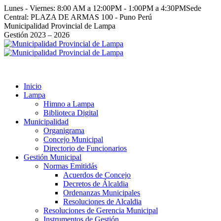
Saltar
Lunes - Viernes: 8:00 AM a 12:00PM - 1:00PM a 4:30PM
Sede
al
Central: PLAZA DE ARMAS 100 - Puno Perú
contenido
Facebook
Instagram
YouTube
Twitter
Municipalidad Provincial de Lampa
page
page
page
page
Gestión 2023 – 2026
opens
opens
opens
opens
in
in
in
in
new
new
new
new
window
window
window
window
Inicio
Lampa
Himno a Lampa
Biblioteca Digital
Municipalidad
Organigrama
Concejo Municipal
Directorio de Funcionarios
Gestión Municipal
Normas Emitidás
Acuerdos de Concejo
Decretos de Álcaldia
Ordenanzas Municipales
Resoluciones de Alcaldia
Resoluciones de Gerencia Municipal
Instrumentos de Gestión