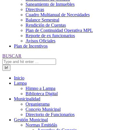
Saneamiento de Inmuebles
Directivas
Cuadro Multianual de Necesidades
Balance Semestral
Rendición de Cuentas
Plan de Continuidad Operativa MPL
Reporte de ex funcionarios
Avisos Oficiales
Plan de Incentivos
Buscar:
BUSCAR
Inicio
Lampa
Himno a Lampa
Biblioteca Digital
Municipalidad
Organigrama
Concejo Municipal
Directorio de Funcionarios
Gestión Municipal
Normas Emitidás