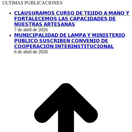
Facebook
YouTube
Linkedin
Instagram
ULTIMAS PUBLICACIONES
page
page
page
page
opens
opens
opens
opens
𝗖𝗟𝗔𝗨𝗦𝗨𝗥𝗔𝗠𝗢𝗦 𝗖𝗨𝗥𝗦𝗢 𝗗𝗘 𝗧𝗘𝗝𝗜𝗗𝗢 𝗔 𝗠𝗔𝗡𝗢 𝗬
in
in
in
in
𝗙𝗢𝗥𝗧𝗔𝗟𝗘𝗖𝗘𝗠𝗢𝗦 𝗟𝗔𝗦 𝗖𝗔𝗣𝗔𝗖𝗜𝗗𝗔𝗗𝗘𝗦 𝗗𝗘
new
new
new
new
𝗡𝗨𝗘𝗦𝗧𝗥𝗔𝗦 𝗔𝗥𝗧𝗘𝗦𝗔𝗡𝗔𝗦
window
window
window
window
7 de abril de 2026
𝗠𝗨𝗡𝗜𝗖𝗜𝗣𝗔𝗟𝗜𝗗𝗔𝗗 𝗗𝗘 𝗟𝗔𝗠𝗣𝗔 𝗬 𝗠𝗜𝗡𝗜𝗦𝗧𝗘𝗥𝗜𝗢
𝗣𝗨́𝗕𝗟𝗜𝗖𝗢 𝗦𝗨𝗦𝗖𝗥𝗜𝗕𝗘𝗡 𝗖𝗢𝗡𝗩𝗘𝗡𝗜𝗢 𝗗𝗘
𝗖𝗢𝗢𝗣𝗘𝗥𝗔𝗖𝗜𝗢́𝗡 𝗜𝗡𝗧𝗘𝗥𝗜𝗡𝗦𝗧𝗜𝗧𝗨𝗖𝗜𝗢𝗡𝗔𝗟
6 de abril de 2026
I
a
T