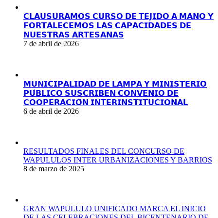
𝗖𝗟𝗔𝗨𝗦𝗨𝗥𝗔𝗠𝗢𝗦 𝗖𝗨𝗥𝗦𝗢 𝗗𝗘 𝗧𝗘𝗝𝗜𝗗𝗢 𝗔 𝗠𝗔𝗡𝗢 𝗬
𝗙𝗢𝗥𝗧𝗔𝗟𝗘𝗖𝗘𝗠𝗢𝗦 𝗟𝗔𝗦 𝗖𝗔𝗣𝗔𝗖𝗜𝗗𝗔𝗗𝗘𝗦 𝗗𝗘
𝗡𝗨𝗘𝗦𝗧𝗥𝗔𝗦 𝗔𝗥𝗧𝗘𝗦𝗔𝗡𝗔𝗦
7 de abril de 2026
𝗠𝗨𝗡𝗜𝗖𝗜𝗣𝗔𝗟𝗜𝗗𝗔𝗗 𝗗𝗘 𝗟𝗔𝗠𝗣𝗔 𝗬 𝗠𝗜𝗡𝗜𝗦𝗧𝗘𝗥𝗜𝗢
𝗣𝗨́𝗕𝗟𝗜𝗖𝗢 𝗦𝗨𝗦𝗖𝗥𝗜𝗕𝗘𝗡 𝗖𝗢𝗡𝗩𝗘𝗡𝗜𝗢 𝗗𝗘
𝗖𝗢𝗢𝗣𝗘𝗥𝗔𝗖𝗜𝗢́𝗡 𝗜𝗡𝗧𝗘𝗥𝗜𝗡𝗦𝗧𝗜𝗧𝗨𝗖𝗜𝗢𝗡𝗔𝗟
6 de abril de 2026
RESULTADOS FINALES DEL CONCURSO DE
WAPULULOS INTER URBANIZACIONES Y BARRIOS
8 de marzo de 2025
GRAN WAPULULO UNIFICADO MARCA EL INICIO
DE LAS CELEBRACIONES DEL BICENTENARIO DE