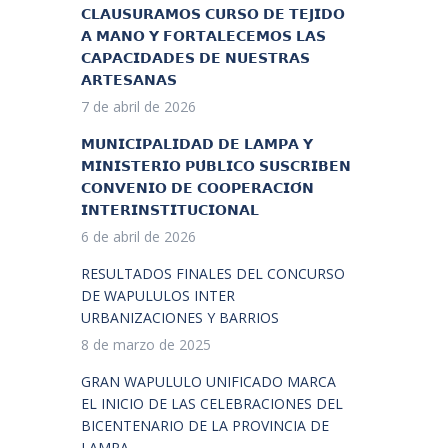
𝗖𝗟𝗔𝗨𝗦𝗨𝗥𝗔𝗠𝗢𝗦 𝗖𝗨𝗥𝗦𝗢 𝗗𝗘 𝗧𝗘𝗝𝗜𝗗𝗢
𝗔 𝗠𝗔𝗡𝗢 𝗬 𝗙𝗢𝗥𝗧𝗔𝗟𝗘𝗖𝗘𝗠𝗢𝗦 𝗟𝗔𝗦
𝗖𝗔𝗣𝗔𝗖𝗜𝗗𝗔𝗗𝗘𝗦 𝗗𝗘 𝗡𝗨𝗘𝗦𝗧𝗥𝗔𝗦
𝗔𝗥𝗧𝗘𝗦𝗔𝗡𝗔𝗦
7 de abril de 2026
𝗠𝗨𝗡𝗜𝗖𝗜𝗣𝗔𝗟𝗜𝗗𝗔𝗗 𝗗𝗘 𝗟𝗔𝗠𝗣𝗔 𝗬
𝗠𝗜𝗡𝗜𝗦𝗧𝗘𝗥𝗜𝗢 𝗣𝗨́𝗕𝗟𝗜𝗖𝗢 𝗦𝗨𝗦𝗖𝗥𝗜𝗕𝗘𝗡
𝗖𝗢𝗡𝗩𝗘𝗡𝗜𝗢 𝗗𝗘 𝗖𝗢𝗢𝗣𝗘𝗥𝗔𝗖𝗜𝗢́𝗡
𝗜𝗡𝗧𝗘𝗥𝗜𝗡𝗦𝗧𝗜𝗧𝗨𝗖𝗜𝗢𝗡𝗔𝗟
6 de abril de 2026
RESULTADOS FINALES DEL CONCURSO
DE WAPULULOS INTER
URBANIZACIONES Y BARRIOS
8 de marzo de 2025
GRAN WAPULULO UNIFICADO MARCA
EL INICIO DE LAS CELEBRACIONES DEL
BICENTENARIO DE LA PROVINCIA DE
LAMPA