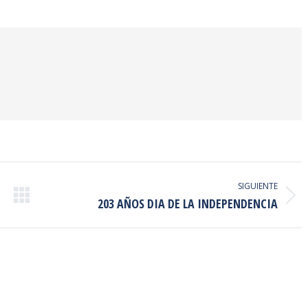
on
on
on
ook
Twitter
Pinterest
LinkedIn
SIGUIENTE
Publicación
203 AÑOS DIA DE LA INDEPENDENCIA
siguiente: