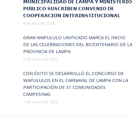
𝗠𝗨𝗡𝗜𝗖𝗜𝗣𝗔𝗟𝗜𝗗𝗔𝗗 𝗗𝗘 𝗟𝗔𝗠𝗣𝗔 𝗬 𝗠𝗜𝗡𝗜𝗦𝗧𝗘𝗥𝗜𝗢
𝗣𝗨́𝗕𝗟𝗜𝗖𝗢 𝗦𝗨𝗦𝗖𝗥𝗜𝗕𝗘𝗡 𝗖𝗢𝗡𝗩𝗘𝗡𝗜𝗢 𝗗𝗘
𝗖𝗢𝗢𝗣𝗘𝗥𝗔𝗖𝗜𝗢́𝗡 𝗜𝗡𝗧𝗘𝗥𝗜𝗡𝗦𝗧𝗜𝗧𝗨𝗖𝗜𝗢𝗡𝗔𝗟
6 de abril de 2026
GRAN WAPULULO UNIFICADO MARCA EL INICIO
DE LAS CELEBRACIONES DEL BICENTENARIO DE LA
PROVINCIA DE LAMPA
8 de marzo de 2025
CON ÉXITO SE DESARROLLÓ EL CONCURSO DE
WAPULULOS EN EL CARNAVAL DE LAMPA CON LA
PARTICIPACIÓN DE 31 COMUNIDADES
CAMPESINAS
7 de marzo de 2025