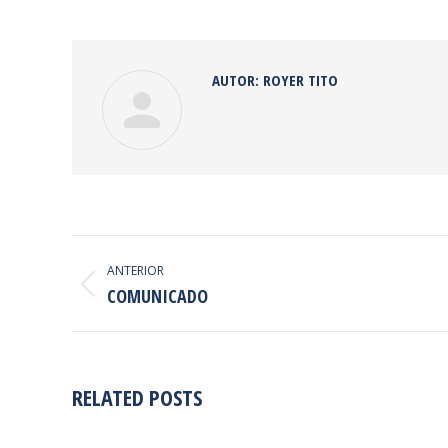
on
Faceb
AUTOR:
ROYER TITO
NAVEGACIÓN
ENTRE
ANTERIOR
Publicación
COMUNICADO
PUBLICACIONES
anterior:
RELATED POSTS