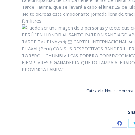
La Municipalidad de Lampa tiene el honor de invitar a t
Tarde Taurina, que se llevará a cabo el lunes 29 de jul
¡No te pierdas esta emocionante jornada llena de tradi
familiares.
Categoría:
Notas de prensa
Sha
Share