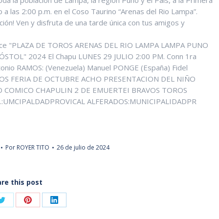
oda la población de Lampa, la región Puno y el Pais, a la Primera
io a las 2:00 p.m. en el Coso Taurino “Arenas del Rio Lampa”.
ción! Ven y disfruta de una tarde única con tus amigos y
Por
ROYER TITO
26 de julio de 2024
re this post
Share
Share
Share