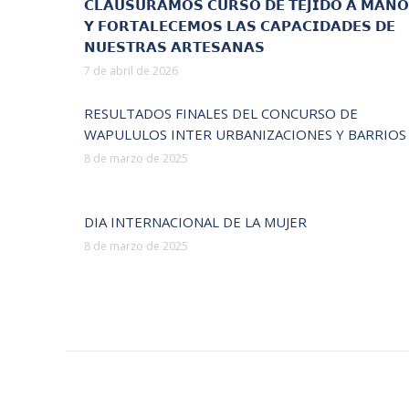
𝗖𝗟𝗔𝗨𝗦𝗨𝗥𝗔𝗠𝗢𝗦 𝗖𝗨𝗥𝗦𝗢 𝗗𝗘 𝗧𝗘𝗝𝗜𝗗𝗢 𝗔 𝗠𝗔𝗡𝗢
𝗬 𝗙𝗢𝗥𝗧𝗔𝗟𝗘𝗖𝗘𝗠𝗢𝗦 𝗟𝗔𝗦 𝗖𝗔𝗣𝗔𝗖𝗜𝗗𝗔𝗗𝗘𝗦 𝗗𝗘
𝗡𝗨𝗘𝗦𝗧𝗥𝗔𝗦 𝗔𝗥𝗧𝗘𝗦𝗔𝗡𝗔𝗦
7 de abril de 2026
RESULTADOS FINALES DEL CONCURSO DE
WAPULULOS INTER URBANIZACIONES Y BARRIOS
8 de marzo de 2025
DIA INTERNACIONAL DE LA MUJER
8 de marzo de 2025