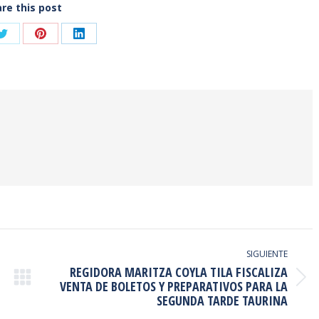
re this post
Share
Share
Share
on
on
on
ook
Twitter
Pinterest
LinkedIn
SIGUIENTE
REGIDORA MARITZA COYLA TILA FISCALIZA
Publicación
VENTA DE BOLETOS Y PREPARATIVOS PARA LA
SEGUNDA TARDE TAURINA
siguiente: