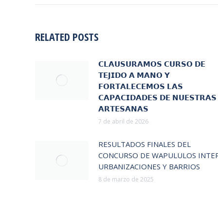
RELATED POSTS
𝗖𝗟𝗔𝗨𝗦𝗨𝗥𝗔𝗠𝗢𝗦 𝗖𝗨𝗥𝗦𝗢 𝗗𝗘
𝗧𝗘𝗝𝗜𝗗𝗢 𝗔 𝗠𝗔𝗡𝗢 𝗬
𝗙𝗢𝗥𝗧𝗔𝗟𝗘𝗖𝗘𝗠𝗢𝗦 𝗟𝗔𝗦
𝗖𝗔𝗣𝗔𝗖𝗜𝗗𝗔𝗗𝗘𝗦 𝗗𝗘 𝗡𝗨𝗘𝗦𝗧𝗥𝗔𝗦
𝗔𝗥𝗧𝗘𝗦𝗔𝗡𝗔𝗦
7 de abril de 2026
RESULTADOS FINALES DEL
CONCURSO DE WAPULULOS INTE
URBANIZACIONES Y BARRIOS
8 de marzo de 2025