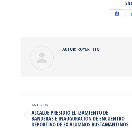
Sha
Share
on
Faceb
AUTOR:
ROYER TITO
NAVEGACIÓN
ENTRE
ANTERIOR
ALCALDE PRESIDIÓ EL IZAMIENTO DE
PUBLICACIONES
Publicación
BANDERAS E INAUGURACIÓN DE ENCUENTRO
DEPORTIVO DE EX ALUMNOS BUSTAMANTINOS
anterior: