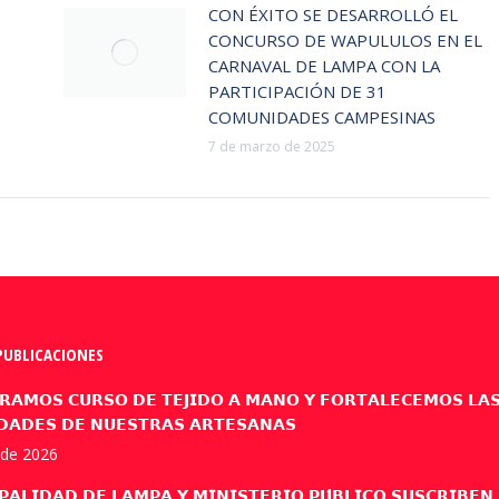
CON ÉXITO SE DESARROLLÓ EL
CONCURSO DE WAPULULOS EN EL
CARNAVAL DE LAMPA CON LA
PARTICIPACIÓN DE 31
COMUNIDADES CAMPESINAS
7 de marzo de 2025
PUBLICACIONES
𝗥𝗔𝗠𝗢𝗦 𝗖𝗨𝗥𝗦𝗢 𝗗𝗘 𝗧𝗘𝗝𝗜𝗗𝗢 𝗔 𝗠𝗔𝗡𝗢 𝗬 𝗙𝗢𝗥𝗧𝗔𝗟𝗘𝗖𝗘𝗠𝗢𝗦 𝗟𝗔
𝗗𝗔𝗗𝗘𝗦 𝗗𝗘 𝗡𝗨𝗘𝗦𝗧𝗥𝗔𝗦 𝗔𝗥𝗧𝗘𝗦𝗔𝗡𝗔𝗦
l de 2026
𝗣𝗔𝗟𝗜𝗗𝗔𝗗 𝗗𝗘 𝗟𝗔𝗠𝗣𝗔 𝗬 𝗠𝗜𝗡𝗜𝗦𝗧𝗘𝗥𝗜𝗢 𝗣𝗨́𝗕𝗟𝗜𝗖𝗢 𝗦𝗨𝗦𝗖𝗥𝗜𝗕𝗘𝗡