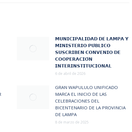
𝗠𝗨𝗡𝗜𝗖𝗜𝗣𝗔𝗟𝗜𝗗𝗔𝗗 𝗗𝗘 𝗟𝗔𝗠𝗣𝗔 𝗬
𝗠𝗜𝗡𝗜𝗦𝗧𝗘𝗥𝗜𝗢 𝗣𝗨́𝗕𝗟𝗜𝗖𝗢
𝗦𝗨𝗦𝗖𝗥𝗜𝗕𝗘𝗡 𝗖𝗢𝗡𝗩𝗘𝗡𝗜𝗢 𝗗𝗘
𝗖𝗢𝗢𝗣𝗘𝗥𝗔𝗖𝗜𝗢́𝗡
𝗜𝗡𝗧𝗘𝗥𝗜𝗡𝗦𝗧𝗜𝗧𝗨𝗖𝗜𝗢𝗡𝗔𝗟
6 de abril de 2026
GRAN WAPULULO UNIFICADO
R
MARCA EL INICIO DE LAS
CELEBRACIONES DEL
BICENTENARIO DE LA PROVINCIA
DE LAMPA
8 de marzo de 2025