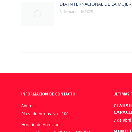
DIA INTERNACIONAL DE LA MUJER
8 de marzo de 2025
INFORMACION DE CONTACTO
ULTIMAS 
Address:
𝗖𝗟𝗔𝗨𝗦𝗨
𝗖𝗔𝗣𝗔𝗖𝗜
Plaza de Armas Nro. 100
7 de abri
Horario de Atencion
𝗠𝗨𝗡𝗜𝗖𝗜