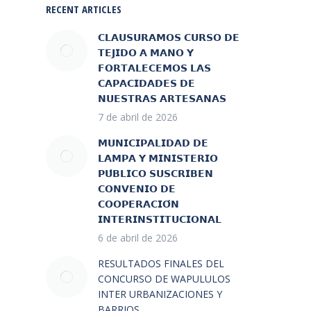
RECENT ARTICLES
𝗖𝗟𝗔𝗨𝗦𝗨𝗥𝗔𝗠𝗢𝗦 𝗖𝗨𝗥𝗦𝗢 𝗗𝗘
𝗧𝗘𝗝𝗜𝗗𝗢 𝗔 𝗠𝗔𝗡𝗢 𝗬
𝗙𝗢𝗥𝗧𝗔𝗟𝗘𝗖𝗘𝗠𝗢𝗦 𝗟𝗔𝗦
𝗖𝗔𝗣𝗔𝗖𝗜𝗗𝗔𝗗𝗘𝗦 𝗗𝗘
𝗡𝗨𝗘𝗦𝗧𝗥𝗔𝗦 𝗔𝗥𝗧𝗘𝗦𝗔𝗡𝗔𝗦
7 de abril de 2026
𝗠𝗨𝗡𝗜𝗖𝗜𝗣𝗔𝗟𝗜𝗗𝗔𝗗 𝗗𝗘
𝗟𝗔𝗠𝗣𝗔 𝗬 𝗠𝗜𝗡𝗜𝗦𝗧𝗘𝗥𝗜𝗢
𝗣𝗨́𝗕𝗟𝗜𝗖𝗢 𝗦𝗨𝗦𝗖𝗥𝗜𝗕𝗘𝗡
𝗖𝗢𝗡𝗩𝗘𝗡𝗜𝗢 𝗗𝗘
𝗖𝗢𝗢𝗣𝗘𝗥𝗔𝗖𝗜𝗢́𝗡
𝗜𝗡𝗧𝗘𝗥𝗜𝗡𝗦𝗧𝗜𝗧𝗨𝗖𝗜𝗢𝗡𝗔𝗟
6 de abril de 2026
RESULTADOS FINALES DEL
CONCURSO DE WAPULULOS
INTER URBANIZACIONES Y
BARRIOS