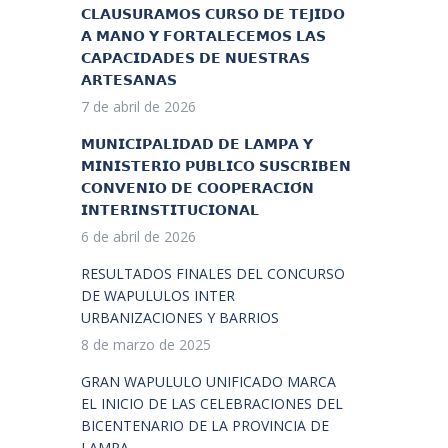
𝗖𝗟𝗔𝗨𝗦𝗨𝗥𝗔𝗠𝗢𝗦 𝗖𝗨𝗥𝗦𝗢 𝗗𝗘 𝗧𝗘𝗝𝗜𝗗𝗢
𝗔 𝗠𝗔𝗡𝗢 𝗬 𝗙𝗢𝗥𝗧𝗔𝗟𝗘𝗖𝗘𝗠𝗢𝗦 𝗟𝗔𝗦
𝗖𝗔𝗣𝗔𝗖𝗜𝗗𝗔𝗗𝗘𝗦 𝗗𝗘 𝗡𝗨𝗘𝗦𝗧𝗥𝗔𝗦
𝗔𝗥𝗧𝗘𝗦𝗔𝗡𝗔𝗦
7 de abril de 2026
𝗠𝗨𝗡𝗜𝗖𝗜𝗣𝗔𝗟𝗜𝗗𝗔𝗗 𝗗𝗘 𝗟𝗔𝗠𝗣𝗔 𝗬
𝗠𝗜𝗡𝗜𝗦𝗧𝗘𝗥𝗜𝗢 𝗣𝗨́𝗕𝗟𝗜𝗖𝗢 𝗦𝗨𝗦𝗖𝗥𝗜𝗕𝗘𝗡
𝗖𝗢𝗡𝗩𝗘𝗡𝗜𝗢 𝗗𝗘 𝗖𝗢𝗢𝗣𝗘𝗥𝗔𝗖𝗜𝗢́𝗡
𝗜𝗡𝗧𝗘𝗥𝗜𝗡𝗦𝗧𝗜𝗧𝗨𝗖𝗜𝗢𝗡𝗔𝗟
6 de abril de 2026
RESULTADOS FINALES DEL CONCURSO
DE WAPULULOS INTER
URBANIZACIONES Y BARRIOS
8 de marzo de 2025
GRAN WAPULULO UNIFICADO MARCA
EL INICIO DE LAS CELEBRACIONES DEL
BICENTENARIO DE LA PROVINCIA DE
LAMPA