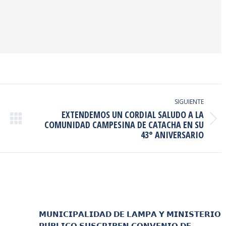
SIGUIENTE
EXTENDEMOS UN CORDIAL SALUDO A LA
Publicación
COMUNIDAD CAMPESINA DE CATACHA EN SU
43° ANIVERSARIO
siguiente:
𝗠𝗨𝗡𝗜𝗖𝗜𝗣𝗔𝗟𝗜𝗗𝗔𝗗 𝗗𝗘 𝗟𝗔𝗠𝗣𝗔 𝗬 𝗠𝗜𝗡𝗜𝗦𝗧𝗘𝗥𝗜𝗢
𝗣𝗨́𝗕𝗟𝗜𝗖𝗢 𝗦𝗨𝗦𝗖𝗥𝗜𝗕𝗘𝗡 𝗖𝗢𝗡𝗩𝗘𝗡𝗜𝗢 𝗗𝗘