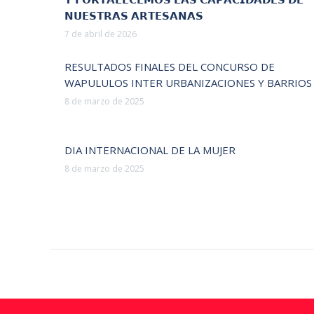
𝗡𝗨𝗘𝗦𝗧𝗥𝗔𝗦 𝗔𝗥𝗧𝗘𝗦𝗔𝗡𝗔𝗦
7 de abril de 2026
RESULTADOS FINALES DEL CONCURSO DE
WAPULULOS INTER URBANIZACIONES Y BARRIOS
8 de marzo de 2025
DIA INTERNACIONAL DE LA MUJER
8 de marzo de 2025