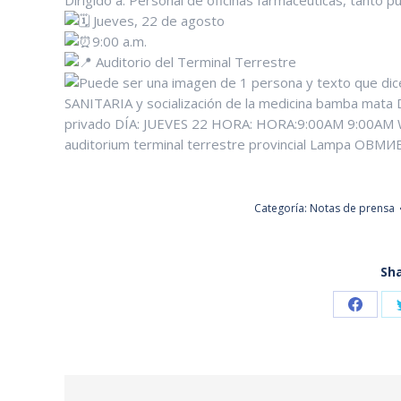
Dirigido a: Personal de oficinas farmacéuticas, tanto p
Jueves, 22 de agosto
9:00 a.m.
Auditorio del Terminal Terrestre
Categoría:
Notas de prensa
Sha
Share
on
Faceb