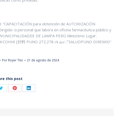
úblicas como privadas.
Por
Royer Tito
21 de agosto de 2024
re this post
Share
Share
Share
on
on
on
ook
Twitter
Pinterest
LinkedIn