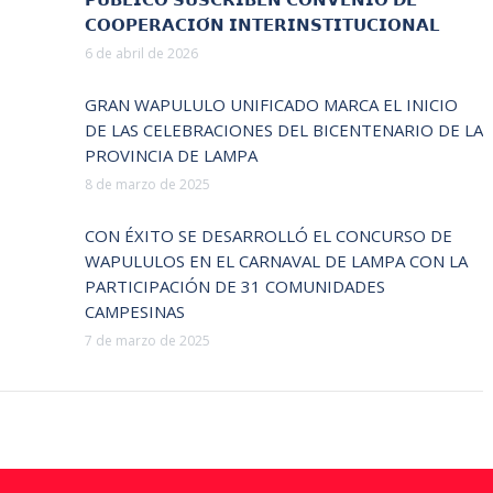
𝗖𝗢𝗢𝗣𝗘𝗥𝗔𝗖𝗜𝗢́𝗡 𝗜𝗡𝗧𝗘𝗥𝗜𝗡𝗦𝗧𝗜𝗧𝗨𝗖𝗜𝗢𝗡𝗔𝗟
6 de abril de 2026
GRAN WAPULULO UNIFICADO MARCA EL INICIO
DE LAS CELEBRACIONES DEL BICENTENARIO DE LA
PROVINCIA DE LAMPA
8 de marzo de 2025
CON ÉXITO SE DESARROLLÓ EL CONCURSO DE
WAPULULOS EN EL CARNAVAL DE LAMPA CON LA
PARTICIPACIÓN DE 31 COMUNIDADES
CAMPESINAS
7 de marzo de 2025