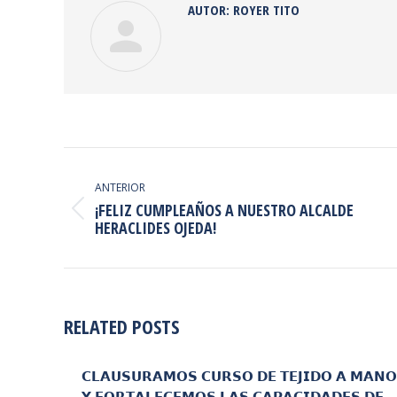
AUTOR:
ROYER TITO
NAVEGACIÓN
ENTRE
ANTERIOR
PUBLICACIONES
¡FELIZ CUMPLEAÑOS A NUESTRO ALCALDE
Publicación
HERACLIDES OJEDA!
anterior:
RELATED POSTS
𝗖𝗟𝗔𝗨𝗦𝗨𝗥𝗔𝗠𝗢𝗦 𝗖𝗨𝗥𝗦𝗢 𝗗𝗘 𝗧𝗘𝗝𝗜𝗗𝗢 𝗔 𝗠𝗔𝗡𝗢
𝗬 𝗙𝗢𝗥𝗧𝗔𝗟𝗘𝗖𝗘𝗠𝗢𝗦 𝗟𝗔𝗦 𝗖𝗔𝗣𝗔𝗖𝗜𝗗𝗔𝗗𝗘𝗦 𝗗𝗘