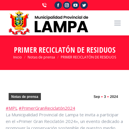
Facebook
Instagram
YouTube
Twitter
page
page
page
page
opens
opens
opens
opens
in
in
in
in
new
new
new
new
window
window
window
window
PRIMER RECICLATÓN DE RESIDUOS
Estás aquí:
Inicio
Notas de prensa
PRIMER RECICLATÓN DE RESIDUOS
Notas de prensa
Sep
3
2024
#MPL
#PrimerGranReciclatón2024
La Municipalidad Provincial de Lampa te invita a participar
en el «Primer Gran Reciclatón 2024», un evento dedicado a
promover la conservación sostenible de nuestro medio