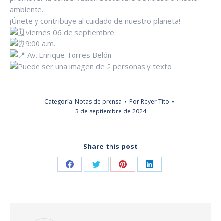
ambiente.
¡Únete y contribuye al cuidado de nuestro planeta!
viernes 06 de septiembre
9:00 a.m.
Av. Enrique Torres Belón
Categoría:
Notas de prensa
Por
Royer Tito
3 de septiembre de 2024
Share this post
Share
Share
Share
Share
on
on
on
on
Facebook
Twitter
Pinterest
LinkedIn