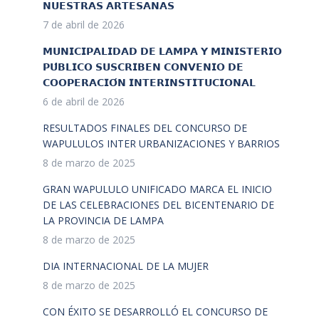
𝗡𝗨𝗘𝗦𝗧𝗥𝗔𝗦 𝗔𝗥𝗧𝗘𝗦𝗔𝗡𝗔𝗦
7 de abril de 2026
𝗠𝗨𝗡𝗜𝗖𝗜𝗣𝗔𝗟𝗜𝗗𝗔𝗗 𝗗𝗘 𝗟𝗔𝗠𝗣𝗔 𝗬 𝗠𝗜𝗡𝗜𝗦𝗧𝗘𝗥𝗜𝗢
𝗣𝗨́𝗕𝗟𝗜𝗖𝗢 𝗦𝗨𝗦𝗖𝗥𝗜𝗕𝗘𝗡 𝗖𝗢𝗡𝗩𝗘𝗡𝗜𝗢 𝗗𝗘
𝗖𝗢𝗢𝗣𝗘𝗥𝗔𝗖𝗜𝗢́𝗡 𝗜𝗡𝗧𝗘𝗥𝗜𝗡𝗦𝗧𝗜𝗧𝗨𝗖𝗜𝗢𝗡𝗔𝗟
6 de abril de 2026
RESULTADOS FINALES DEL CONCURSO DE
WAPULULOS INTER URBANIZACIONES Y BARRIOS
8 de marzo de 2025
GRAN WAPULULO UNIFICADO MARCA EL INICIO
DE LAS CELEBRACIONES DEL BICENTENARIO DE
LA PROVINCIA DE LAMPA
8 de marzo de 2025
DIA INTERNACIONAL DE LA MUJER
8 de marzo de 2025
CON ÉXITO SE DESARROLLÓ EL CONCURSO DE