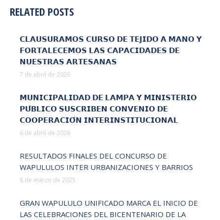
RELATED POSTS
𝗖𝗟𝗔𝗨𝗦𝗨𝗥𝗔𝗠𝗢𝗦 𝗖𝗨𝗥𝗦𝗢 𝗗𝗘 𝗧𝗘𝗝𝗜𝗗𝗢 𝗔 𝗠𝗔𝗡𝗢 𝗬
𝗙𝗢𝗥𝗧𝗔𝗟𝗘𝗖𝗘𝗠𝗢𝗦 𝗟𝗔𝗦 𝗖𝗔𝗣𝗔𝗖𝗜𝗗𝗔𝗗𝗘𝗦 𝗗𝗘
𝗡𝗨𝗘𝗦𝗧𝗥𝗔𝗦 𝗔𝗥𝗧𝗘𝗦𝗔𝗡𝗔𝗦
7 de abril de 2026
𝗠𝗨𝗡𝗜𝗖𝗜𝗣𝗔𝗟𝗜𝗗𝗔𝗗 𝗗𝗘 𝗟𝗔𝗠𝗣𝗔 𝗬 𝗠𝗜𝗡𝗜𝗦𝗧𝗘𝗥𝗜𝗢
𝗣𝗨́𝗕𝗟𝗜𝗖𝗢 𝗦𝗨𝗦𝗖𝗥𝗜𝗕𝗘𝗡 𝗖𝗢𝗡𝗩𝗘𝗡𝗜𝗢 𝗗𝗘
𝗖𝗢𝗢𝗣𝗘𝗥𝗔𝗖𝗜𝗢́𝗡 𝗜𝗡𝗧𝗘𝗥𝗜𝗡𝗦𝗧𝗜𝗧𝗨𝗖𝗜𝗢𝗡𝗔𝗟
6 de abril de 2026
RESULTADOS FINALES DEL CONCURSO DE
WAPULULOS INTER URBANIZACIONES Y BARRIOS
8 de marzo de 2025
GRAN WAPULULO UNIFICADO MARCA EL INICIO DE
LAS CELEBRACIONES DEL BICENTENARIO DE LA