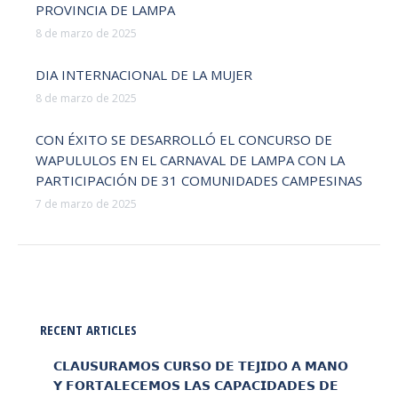
PROVINCIA DE LAMPA
8 de marzo de 2025
DIA INTERNACIONAL DE LA MUJER
8 de marzo de 2025
CON ÉXITO SE DESARROLLÓ EL CONCURSO DE
WAPULULOS EN EL CARNAVAL DE LAMPA CON LA
PARTICIPACIÓN DE 31 COMUNIDADES CAMPESINAS
7 de marzo de 2025
RECENT ARTICLES
𝗖𝗟𝗔𝗨𝗦𝗨𝗥𝗔𝗠𝗢𝗦 𝗖𝗨𝗥𝗦𝗢 𝗗𝗘 𝗧𝗘𝗝𝗜𝗗𝗢 𝗔 𝗠𝗔𝗡𝗢
𝗬 𝗙𝗢𝗥𝗧𝗔𝗟𝗘𝗖𝗘𝗠𝗢𝗦 𝗟𝗔𝗦 𝗖𝗔𝗣𝗔𝗖𝗜𝗗𝗔𝗗𝗘𝗦 𝗗𝗘