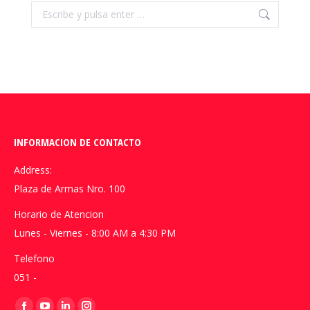
Buscar:
INFORMACION DE CONTACTO
Address:
Plaza de Armas Nro. 100
Horario de Atencion
Lunes - Viernes - 8:00 AM a 4:30 PM
Telefono
051 -
Encuéntranos en: