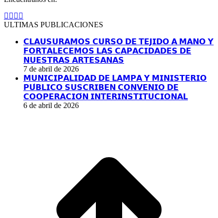
Facebook
YouTube
Linkedin
Instagram
page
page
page
page
ULTIMAS PUBLICACIONES
opens
opens
opens
opens
in
in
in
in
𝗖𝗟𝗔𝗨𝗦𝗨𝗥𝗔𝗠𝗢𝗦 𝗖𝗨𝗥𝗦𝗢 𝗗𝗘 𝗧𝗘𝗝𝗜𝗗𝗢 𝗔 𝗠𝗔𝗡𝗢 𝗬
new
new
new
new
𝗙𝗢𝗥𝗧𝗔𝗟𝗘𝗖𝗘𝗠𝗢𝗦 𝗟𝗔𝗦 𝗖𝗔𝗣𝗔𝗖𝗜𝗗𝗔𝗗𝗘𝗦 𝗗𝗘
window
window
window
window
𝗡𝗨𝗘𝗦𝗧𝗥𝗔𝗦 𝗔𝗥𝗧𝗘𝗦𝗔𝗡𝗔𝗦
7 de abril de 2026
𝗠𝗨𝗡𝗜𝗖𝗜𝗣𝗔𝗟𝗜𝗗𝗔𝗗 𝗗𝗘 𝗟𝗔𝗠𝗣𝗔 𝗬 𝗠𝗜𝗡𝗜𝗦𝗧𝗘𝗥𝗜𝗢
𝗣𝗨́𝗕𝗟𝗜𝗖𝗢 𝗦𝗨𝗦𝗖𝗥𝗜𝗕𝗘𝗡 𝗖𝗢𝗡𝗩𝗘𝗡𝗜𝗢 𝗗𝗘
𝗖𝗢𝗢𝗣𝗘𝗥𝗔𝗖𝗜𝗢́𝗡 𝗜𝗡𝗧𝗘𝗥𝗜𝗡𝗦𝗧𝗜𝗧𝗨𝗖𝗜𝗢𝗡𝗔𝗟
6 de abril de 2026
I
a
T