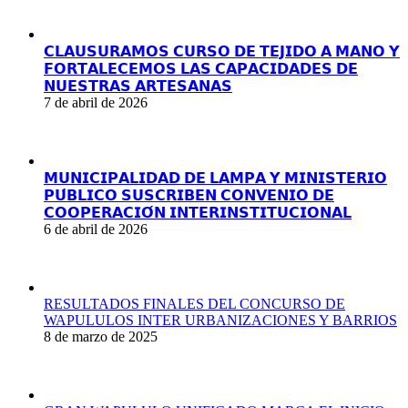
𝗖𝗟𝗔𝗨𝗦𝗨𝗥𝗔𝗠𝗢𝗦 𝗖𝗨𝗥𝗦𝗢 𝗗𝗘 𝗧𝗘𝗝𝗜𝗗𝗢 𝗔 𝗠𝗔𝗡𝗢 𝗬
𝗙𝗢𝗥𝗧𝗔𝗟𝗘𝗖𝗘𝗠𝗢𝗦 𝗟𝗔𝗦 𝗖𝗔𝗣𝗔𝗖𝗜𝗗𝗔𝗗𝗘𝗦 𝗗𝗘
𝗡𝗨𝗘𝗦𝗧𝗥𝗔𝗦 𝗔𝗥𝗧𝗘𝗦𝗔𝗡𝗔𝗦
7 de abril de 2026
𝗠𝗨𝗡𝗜𝗖𝗜𝗣𝗔𝗟𝗜𝗗𝗔𝗗 𝗗𝗘 𝗟𝗔𝗠𝗣𝗔 𝗬 𝗠𝗜𝗡𝗜𝗦𝗧𝗘𝗥𝗜𝗢
𝗣𝗨́𝗕𝗟𝗜𝗖𝗢 𝗦𝗨𝗦𝗖𝗥𝗜𝗕𝗘𝗡 𝗖𝗢𝗡𝗩𝗘𝗡𝗜𝗢 𝗗𝗘
𝗖𝗢𝗢𝗣𝗘𝗥𝗔𝗖𝗜𝗢́𝗡 𝗜𝗡𝗧𝗘𝗥𝗜𝗡𝗦𝗧𝗜𝗧𝗨𝗖𝗜𝗢𝗡𝗔𝗟
6 de abril de 2026
RESULTADOS FINALES DEL CONCURSO DE
WAPULULOS INTER URBANIZACIONES Y BARRIOS
8 de marzo de 2025