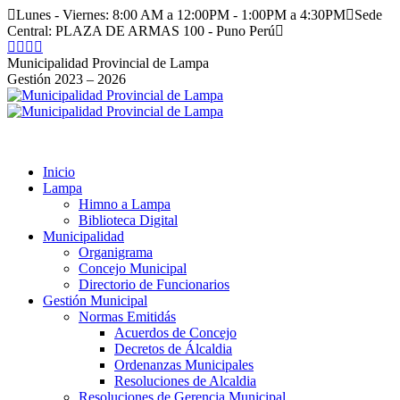
Saltar
Lunes - Viernes: 8:00 AM a 12:00PM - 1:00PM a 4:30PM
Sede
al
Central: PLAZA DE ARMAS 100 - Puno Perú
contenido
Facebook
Instagram
YouTube
Twitter
page
page
page
page
Municipalidad Provincial de Lampa
opens
opens
opens
opens
Gestión 2023 – 2026
in
in
in
in
new
new
new
new
window
window
window
window
Inicio
Lampa
Himno a Lampa
Biblioteca Digital
Municipalidad
Organigrama
Concejo Municipal
Directorio de Funcionarios
Gestión Municipal
Normas Emitidás
Acuerdos de Concejo
Decretos de Álcaldia
Ordenanzas Municipales
Resoluciones de Alcaldia
Resoluciones de Gerencia Municipal