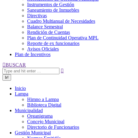
Instrumentos de Gestión
Saneamiento de Inmuebles
Directivas
Cuadro Multianual de Necesidades
Balance Semestral
Rendición de Cuentas
Plan de Continuidad Operativa MPL
Reporte de ex funcionarios
Avisos Oficiales
Plan de Incentivos
Buscar:
BUSCAR
Inicio
Lampa
Himno a Lampa
Biblioteca Digital
Municipalidad
Organigrama
Concejo Municipal
Directorio de Funcionarios
Gestión Municipal