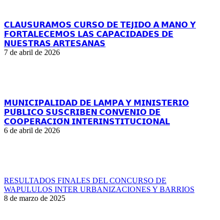
𝗖𝗟𝗔𝗨𝗦𝗨𝗥𝗔𝗠𝗢𝗦 𝗖𝗨𝗥𝗦𝗢 𝗗𝗘 𝗧𝗘𝗝𝗜𝗗𝗢 𝗔 𝗠𝗔𝗡𝗢 𝗬
𝗙𝗢𝗥𝗧𝗔𝗟𝗘𝗖𝗘𝗠𝗢𝗦 𝗟𝗔𝗦 𝗖𝗔𝗣𝗔𝗖𝗜𝗗𝗔𝗗𝗘𝗦 𝗗𝗘
𝗡𝗨𝗘𝗦𝗧𝗥𝗔𝗦 𝗔𝗥𝗧𝗘𝗦𝗔𝗡𝗔𝗦
7 de abril de 2026
𝗠𝗨𝗡𝗜𝗖𝗜𝗣𝗔𝗟𝗜𝗗𝗔𝗗 𝗗𝗘 𝗟𝗔𝗠𝗣𝗔 𝗬 𝗠𝗜𝗡𝗜𝗦𝗧𝗘𝗥𝗜𝗢
𝗣𝗨́𝗕𝗟𝗜𝗖𝗢 𝗦𝗨𝗦𝗖𝗥𝗜𝗕𝗘𝗡 𝗖𝗢𝗡𝗩𝗘𝗡𝗜𝗢 𝗗𝗘
𝗖𝗢𝗢𝗣𝗘𝗥𝗔𝗖𝗜𝗢́𝗡 𝗜𝗡𝗧𝗘𝗥𝗜𝗡𝗦𝗧𝗜𝗧𝗨𝗖𝗜𝗢𝗡𝗔𝗟
6 de abril de 2026
RESULTADOS FINALES DEL CONCURSO DE
WAPULULOS INTER URBANIZACIONES Y BARRIOS
8 de marzo de 2025