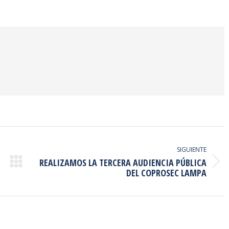
on
on
on
ook
Twitter
Pinterest
LinkedIn
SIGUIENTE
REALIZAMOS LA TERCERA AUDIENCIA PÚBLICA
Publicación
DEL COPROSEC LAMPA
siguiente: