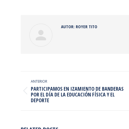
on
Faceb
AUTOR:
ROYER TITO
NAVEGACIÓN
ENTRE
ANTERIOR
PARTICIPAMOS EN IZAMIENTO DE BANDERAS
PUBLICACIONES
Publicación
POR EL DÍA DE LA EDUCACIÓN FÍSICA Y EL
DEPORTE
anterior: