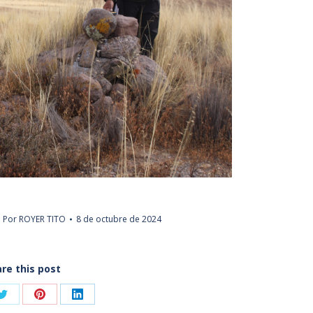
Por
ROYER TITO
8 de octubre de 2024
re this post
Share
Share
Share