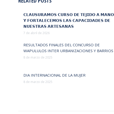
RELATED POSTS
𝗖𝗟𝗔𝗨𝗦𝗨𝗥𝗔𝗠𝗢𝗦 𝗖𝗨𝗥𝗦𝗢 𝗗𝗘 𝗧𝗘𝗝𝗜𝗗𝗢 𝗔 𝗠𝗔𝗡𝗢
𝗬 𝗙𝗢𝗥𝗧𝗔𝗟𝗘𝗖𝗘𝗠𝗢𝗦 𝗟𝗔𝗦 𝗖𝗔𝗣𝗔𝗖𝗜𝗗𝗔𝗗𝗘𝗦 𝗗𝗘
𝗡𝗨𝗘𝗦𝗧𝗥𝗔𝗦 𝗔𝗥𝗧𝗘𝗦𝗔𝗡𝗔𝗦
7 de abril de 2026
RESULTADOS FINALES DEL CONCURSO DE
WAPULULOS INTER URBANIZACIONES Y BARRIOS
8 de marzo de 2025
DIA INTERNACIONAL DE LA MUJER
8 de marzo de 2025