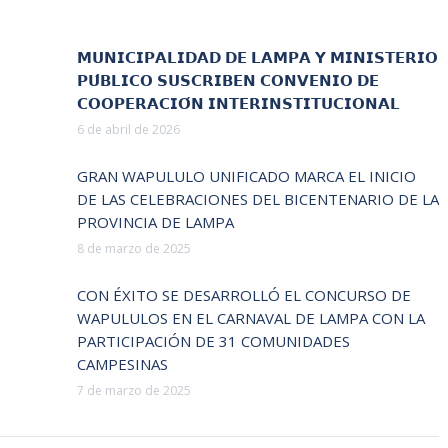
𝗠𝗨𝗡𝗜𝗖𝗜𝗣𝗔𝗟𝗜𝗗𝗔𝗗 𝗗𝗘 𝗟𝗔𝗠𝗣𝗔 𝗬 𝗠𝗜𝗡𝗜𝗦𝗧𝗘𝗥𝗜𝗢
𝗣𝗨́𝗕𝗟𝗜𝗖𝗢 𝗦𝗨𝗦𝗖𝗥𝗜𝗕𝗘𝗡 𝗖𝗢𝗡𝗩𝗘𝗡𝗜𝗢 𝗗𝗘
𝗖𝗢𝗢𝗣𝗘𝗥𝗔𝗖𝗜𝗢́𝗡 𝗜𝗡𝗧𝗘𝗥𝗜𝗡𝗦𝗧𝗜𝗧𝗨𝗖𝗜𝗢𝗡𝗔𝗟
6 de abril de 2026
GRAN WAPULULO UNIFICADO MARCA EL INICIO
DE LAS CELEBRACIONES DEL BICENTENARIO DE LA
PROVINCIA DE LAMPA
8 de marzo de 2025
CON ÉXITO SE DESARROLLÓ EL CONCURSO DE
WAPULULOS EN EL CARNAVAL DE LAMPA CON LA
PARTICIPACIÓN DE 31 COMUNIDADES
CAMPESINAS
7 de marzo de 2025