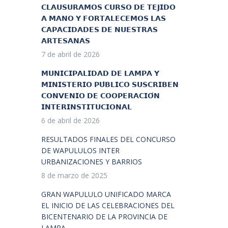
𝗖𝗟𝗔𝗨𝗦𝗨𝗥𝗔𝗠𝗢𝗦 𝗖𝗨𝗥𝗦𝗢 𝗗𝗘 𝗧𝗘𝗝𝗜𝗗𝗢
𝗔 𝗠𝗔𝗡𝗢 𝗬 𝗙𝗢𝗥𝗧𝗔𝗟𝗘𝗖𝗘𝗠𝗢𝗦 𝗟𝗔𝗦
𝗖𝗔𝗣𝗔𝗖𝗜𝗗𝗔𝗗𝗘𝗦 𝗗𝗘 𝗡𝗨𝗘𝗦𝗧𝗥𝗔𝗦
𝗔𝗥𝗧𝗘𝗦𝗔𝗡𝗔𝗦
7 de abril de 2026
𝗠𝗨𝗡𝗜𝗖𝗜𝗣𝗔𝗟𝗜𝗗𝗔𝗗 𝗗𝗘 𝗟𝗔𝗠𝗣𝗔 𝗬
𝗠𝗜𝗡𝗜𝗦𝗧𝗘𝗥𝗜𝗢 𝗣𝗨́𝗕𝗟𝗜𝗖𝗢 𝗦𝗨𝗦𝗖𝗥𝗜𝗕𝗘𝗡
𝗖𝗢𝗡𝗩𝗘𝗡𝗜𝗢 𝗗𝗘 𝗖𝗢𝗢𝗣𝗘𝗥𝗔𝗖𝗜𝗢́𝗡
𝗜𝗡𝗧𝗘𝗥𝗜𝗡𝗦𝗧𝗜𝗧𝗨𝗖𝗜𝗢𝗡𝗔𝗟
6 de abril de 2026
RESULTADOS FINALES DEL CONCURSO
DE WAPULULOS INTER
URBANIZACIONES Y BARRIOS
8 de marzo de 2025
GRAN WAPULULO UNIFICADO MARCA
EL INICIO DE LAS CELEBRACIONES DEL
BICENTENARIO DE LA PROVINCIA DE
LAMPA