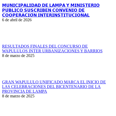
𝗠𝗨𝗡𝗜𝗖𝗜𝗣𝗔𝗟𝗜𝗗𝗔𝗗 𝗗𝗘 𝗟𝗔𝗠𝗣𝗔 𝗬 𝗠𝗜𝗡𝗜𝗦𝗧𝗘𝗥𝗜𝗢
𝗣𝗨́𝗕𝗟𝗜𝗖𝗢 𝗦𝗨𝗦𝗖𝗥𝗜𝗕𝗘𝗡 𝗖𝗢𝗡𝗩𝗘𝗡𝗜𝗢 𝗗𝗘
𝗖𝗢𝗢𝗣𝗘𝗥𝗔𝗖𝗜𝗢́𝗡 𝗜𝗡𝗧𝗘𝗥𝗜𝗡𝗦𝗧𝗜𝗧𝗨𝗖𝗜𝗢𝗡𝗔𝗟
6 de abril de 2026
RESULTADOS FINALES DEL CONCURSO DE
WAPULULOS INTER URBANIZACIONES Y BARRIOS
8 de marzo de 2025
GRAN WAPULULO UNIFICADO MARCA EL INICIO DE
LAS CELEBRACIONES DEL BICENTENARIO DE LA
PROVINCIA DE LAMPA
8 de marzo de 2025