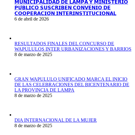
𝗠𝗨𝗡𝗜𝗖𝗜𝗣𝗔𝗟𝗜𝗗𝗔𝗗 𝗗𝗘 𝗟𝗔𝗠𝗣𝗔 𝗬 𝗠𝗜𝗡𝗜𝗦𝗧𝗘𝗥𝗜𝗢
𝗣𝗨́𝗕𝗟𝗜𝗖𝗢 𝗦𝗨𝗦𝗖𝗥𝗜𝗕𝗘𝗡 𝗖𝗢𝗡𝗩𝗘𝗡𝗜𝗢 𝗗𝗘
𝗖𝗢𝗢𝗣𝗘𝗥𝗔𝗖𝗜𝗢́𝗡 𝗜𝗡𝗧𝗘𝗥𝗜𝗡𝗦𝗧𝗜𝗧𝗨𝗖𝗜𝗢𝗡𝗔𝗟
6 de abril de 2026
RESULTADOS FINALES DEL CONCURSO DE
WAPULULOS INTER URBANIZACIONES Y BARRIOS
8 de marzo de 2025
GRAN WAPULULO UNIFICADO MARCA EL INICIO
DE LAS CELEBRACIONES DEL BICENTENARIO DE
LA PROVINCIA DE LAMPA
8 de marzo de 2025
DIA INTERNACIONAL DE LA MUJER
8 de marzo de 2025