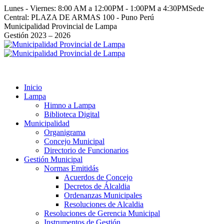
Saltar
Lunes - Viernes: 8:00 AM a 12:00PM - 1:00PM a 4:30PM
Sede
al
Central: PLAZA DE ARMAS 100 - Puno Perú
contenido
Facebook
Instagram
YouTube
Twitter
Municipalidad Provincial de Lampa
page
page
page
page
Gestión 2023 – 2026
opens
opens
opens
opens
in
in
in
in
new
new
new
new
window
window
window
window
Inicio
Lampa
Himno a Lampa
Biblioteca Digital
Municipalidad
Organigrama
Concejo Municipal
Directorio de Funcionarios
Gestión Municipal
Normas Emitidás
Acuerdos de Concejo
Decretos de Álcaldia
Ordenanzas Municipales
Resoluciones de Alcaldia
Resoluciones de Gerencia Municipal
Instrumentos de Gestión