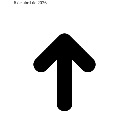
6 de abril de 2026
I
a
T