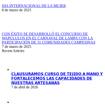
DIA INTERNACIONAL DE LA MUJER
8 de marzo de 2025
CON ÉXITO SE DESARROLLÓ EL CONCURSO DE
WAPULULOS EN EL CARNAVAL DE LAMPA CON LA
PARTICIPACIÓN DE 31 COMUNIDADES CAMPESINAS
7 de marzo de 2025
Recent Articles
𝗖𝗟𝗔𝗨𝗦𝗨𝗥𝗔𝗠𝗢𝗦 𝗖𝗨𝗥𝗦𝗢 𝗗𝗘 𝗧𝗘𝗝𝗜𝗗𝗢 𝗔 𝗠𝗔𝗡𝗢 𝗬
𝗙𝗢𝗥𝗧𝗔𝗟𝗘𝗖𝗘𝗠𝗢𝗦 𝗟𝗔𝗦 𝗖𝗔𝗣𝗔𝗖𝗜𝗗𝗔𝗗𝗘𝗦 𝗗𝗘
𝗡𝗨𝗘𝗦𝗧𝗥𝗔𝗦 𝗔𝗥𝗧𝗘𝗦𝗔𝗡𝗔𝗦
7 de abril de 2026