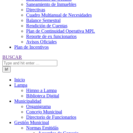
Saneamiento de Inmuebles
Directivas
Cuadro Multianual de Necesidades
Balance Semestral
Rendición de Cuentas
Plan de Continuidad Operativa MPL
Reporte de ex funcionarios
Avisos Oficiales
Plan de Incentivos
Buscar:
BUSCAR
Inicio
Lampa
Himno a Lampa
Biblioteca Digital
Municipalidad
Organigrama
Concejo Municipal
Directorio de Funcionarios
Gestión Municipal
Normas Emitidás