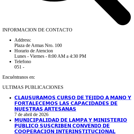
INFORMACION DE CONTACTO
Address:
Plaza de Armas Nro. 100
Horario de Atencion
Lunes - Viernes - 8:00 AM a 4:30 PM
Telefono
051 -
Encuéntranos en:
Facebook
YouTube
Linkedin
Instagram
ULTIMAS PUBLICACIONES
page
page
page
page
opens
opens
opens
opens
𝗖𝗟𝗔𝗨𝗦𝗨𝗥𝗔𝗠𝗢𝗦 𝗖𝗨𝗥𝗦𝗢 𝗗𝗘 𝗧𝗘𝗝𝗜𝗗𝗢 𝗔 𝗠𝗔𝗡𝗢 𝗬
in
in
in
in
𝗙𝗢𝗥𝗧𝗔𝗟𝗘𝗖𝗘𝗠𝗢𝗦 𝗟𝗔𝗦 𝗖𝗔𝗣𝗔𝗖𝗜𝗗𝗔𝗗𝗘𝗦 𝗗𝗘
new
new
new
new
𝗡𝗨𝗘𝗦𝗧𝗥𝗔𝗦 𝗔𝗥𝗧𝗘𝗦𝗔𝗡𝗔𝗦
window
window
window
window
7 de abril de 2026
𝗠𝗨𝗡𝗜𝗖𝗜𝗣𝗔𝗟𝗜𝗗𝗔𝗗 𝗗𝗘 𝗟𝗔𝗠𝗣𝗔 𝗬 𝗠𝗜𝗡𝗜𝗦𝗧𝗘𝗥𝗜𝗢
𝗣𝗨́𝗕𝗟𝗜𝗖𝗢 𝗦𝗨𝗦𝗖𝗥𝗜𝗕𝗘𝗡 𝗖𝗢𝗡𝗩𝗘𝗡𝗜𝗢 𝗗𝗘
𝗖𝗢𝗢𝗣𝗘𝗥𝗔𝗖𝗜𝗢́𝗡 𝗜𝗡𝗧𝗘𝗥𝗜𝗡𝗦𝗧𝗜𝗧𝗨𝗖𝗜𝗢𝗡𝗔𝗟