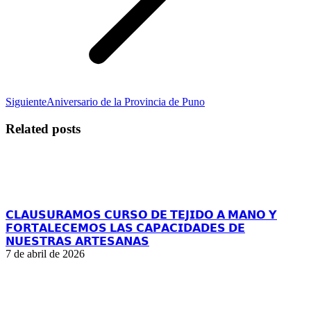
Publicación
Siguiente
Aniversario de la Provincia de Puno
siguiente:
Related posts
𝗖𝗟𝗔𝗨𝗦𝗨𝗥𝗔𝗠𝗢𝗦 𝗖𝗨𝗥𝗦𝗢 𝗗𝗘 𝗧𝗘𝗝𝗜𝗗𝗢 𝗔 𝗠𝗔𝗡𝗢 𝗬
𝗙𝗢𝗥𝗧𝗔𝗟𝗘𝗖𝗘𝗠𝗢𝗦 𝗟𝗔𝗦 𝗖𝗔𝗣𝗔𝗖𝗜𝗗𝗔𝗗𝗘𝗦 𝗗𝗘
𝗡𝗨𝗘𝗦𝗧𝗥𝗔𝗦 𝗔𝗥𝗧𝗘𝗦𝗔𝗡𝗔𝗦
7 de abril de 2026