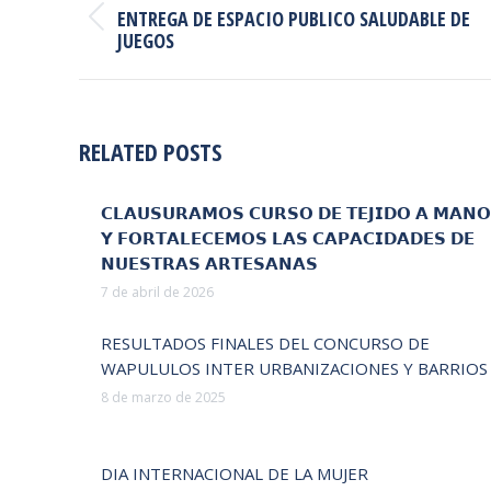
ENTRE
ENTREGA DE ESPACIO PUBLICO SALUDABLE DE
PUBLICACIONES
Publicación
JUEGOS
anterior:
RELATED POSTS
𝗖𝗟𝗔𝗨𝗦𝗨𝗥𝗔𝗠𝗢𝗦 𝗖𝗨𝗥𝗦𝗢 𝗗𝗘 𝗧𝗘𝗝𝗜𝗗𝗢 𝗔 𝗠𝗔𝗡𝗢
𝗬 𝗙𝗢𝗥𝗧𝗔𝗟𝗘𝗖𝗘𝗠𝗢𝗦 𝗟𝗔𝗦 𝗖𝗔𝗣𝗔𝗖𝗜𝗗𝗔𝗗𝗘𝗦 𝗗𝗘
𝗡𝗨𝗘𝗦𝗧𝗥𝗔𝗦 𝗔𝗥𝗧𝗘𝗦𝗔𝗡𝗔𝗦
7 de abril de 2026
RESULTADOS FINALES DEL CONCURSO DE
WAPULULOS INTER URBANIZACIONES Y BARRIOS
8 de marzo de 2025
DIA INTERNACIONAL DE LA MUJER