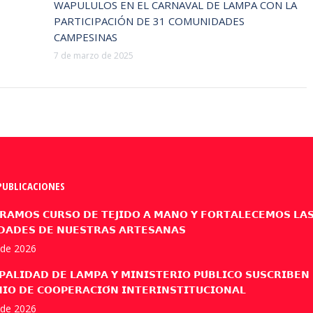
WAPULULOS EN EL CARNAVAL DE LAMPA CON LA
PARTICIPACIÓN DE 31 COMUNIDADES
CAMPESINAS
7 de marzo de 2025
PUBLICACIONES
𝗥𝗔𝗠𝗢𝗦 𝗖𝗨𝗥𝗦𝗢 𝗗𝗘 𝗧𝗘𝗝𝗜𝗗𝗢 𝗔 𝗠𝗔𝗡𝗢 𝗬 𝗙𝗢𝗥𝗧𝗔𝗟𝗘𝗖𝗘𝗠𝗢𝗦 𝗟𝗔
𝗗𝗔𝗗𝗘𝗦 𝗗𝗘 𝗡𝗨𝗘𝗦𝗧𝗥𝗔𝗦 𝗔𝗥𝗧𝗘𝗦𝗔𝗡𝗔𝗦
l de 2026
𝗣𝗔𝗟𝗜𝗗𝗔𝗗 𝗗𝗘 𝗟𝗔𝗠𝗣𝗔 𝗬 𝗠𝗜𝗡𝗜𝗦𝗧𝗘𝗥𝗜𝗢 𝗣𝗨́𝗕𝗟𝗜𝗖𝗢 𝗦𝗨𝗦𝗖𝗥𝗜𝗕𝗘𝗡
𝗜𝗢 𝗗𝗘 𝗖𝗢𝗢𝗣𝗘𝗥𝗔𝗖𝗜𝗢́𝗡 𝗜𝗡𝗧𝗘𝗥𝗜𝗡𝗦𝗧𝗜𝗧𝗨𝗖𝗜𝗢𝗡𝗔𝗟
l de 2026