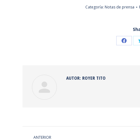
Categoría:
Notas de prensa
Sha
Share
on
Faceb
AUTOR:
ROYER TITO
NAVEGACIÓN
ANTERIOR