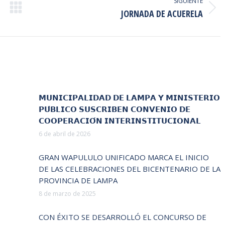
SIGUIENTE
Publicación
JORNADA DE ACUERELA
siguiente:
𝗠𝗨𝗡𝗜𝗖𝗜𝗣𝗔𝗟𝗜𝗗𝗔𝗗 𝗗𝗘 𝗟𝗔𝗠𝗣𝗔 𝗬 𝗠𝗜𝗡𝗜𝗦𝗧𝗘𝗥𝗜𝗢
𝗣𝗨́𝗕𝗟𝗜𝗖𝗢 𝗦𝗨𝗦𝗖𝗥𝗜𝗕𝗘𝗡 𝗖𝗢𝗡𝗩𝗘𝗡𝗜𝗢 𝗗𝗘
𝗖𝗢𝗢𝗣𝗘𝗥𝗔𝗖𝗜𝗢́𝗡 𝗜𝗡𝗧𝗘𝗥𝗜𝗡𝗦𝗧𝗜𝗧𝗨𝗖𝗜𝗢𝗡𝗔𝗟
6 de abril de 2026
GRAN WAPULULO UNIFICADO MARCA EL INICIO
DE LAS CELEBRACIONES DEL BICENTENARIO DE LA
PROVINCIA DE LAMPA
8 de marzo de 2025
CON ÉXITO SE DESARROLLÓ EL CONCURSO DE