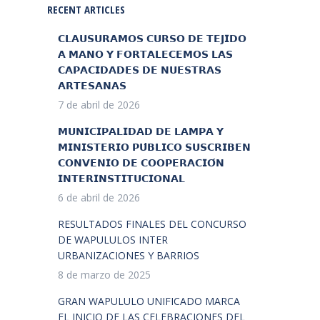
RECENT ARTICLES
𝗖𝗟𝗔𝗨𝗦𝗨𝗥𝗔𝗠𝗢𝗦 𝗖𝗨𝗥𝗦𝗢 𝗗𝗘 𝗧𝗘𝗝𝗜𝗗𝗢
𝗔 𝗠𝗔𝗡𝗢 𝗬 𝗙𝗢𝗥𝗧𝗔𝗟𝗘𝗖𝗘𝗠𝗢𝗦 𝗟𝗔𝗦
𝗖𝗔𝗣𝗔𝗖𝗜𝗗𝗔𝗗𝗘𝗦 𝗗𝗘 𝗡𝗨𝗘𝗦𝗧𝗥𝗔𝗦
𝗔𝗥𝗧𝗘𝗦𝗔𝗡𝗔𝗦
7 de abril de 2026
𝗠𝗨𝗡𝗜𝗖𝗜𝗣𝗔𝗟𝗜𝗗𝗔𝗗 𝗗𝗘 𝗟𝗔𝗠𝗣𝗔 𝗬
𝗠𝗜𝗡𝗜𝗦𝗧𝗘𝗥𝗜𝗢 𝗣𝗨́𝗕𝗟𝗜𝗖𝗢 𝗦𝗨𝗦𝗖𝗥𝗜𝗕𝗘𝗡
𝗖𝗢𝗡𝗩𝗘𝗡𝗜𝗢 𝗗𝗘 𝗖𝗢𝗢𝗣𝗘𝗥𝗔𝗖𝗜𝗢́𝗡
𝗜𝗡𝗧𝗘𝗥𝗜𝗡𝗦𝗧𝗜𝗧𝗨𝗖𝗜𝗢𝗡𝗔𝗟
6 de abril de 2026
RESULTADOS FINALES DEL CONCURSO
DE WAPULULOS INTER
URBANIZACIONES Y BARRIOS
8 de marzo de 2025
GRAN WAPULULO UNIFICADO MARCA
EL INICIO DE LAS CELEBRACIONES DEL