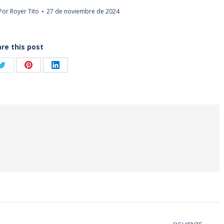
Por
Royer Tito
27 de noviembre de 2024
re this post
Share
Share
Share
on
on
on
ook
Twitter
Pinterest
LinkedIn