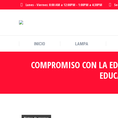
Lunes - Viernes: 8:00 AM a 12:00PM - 1:00PM a 4:30PM
Se
INICIO
LAMPA
INICIO
LAMPA
COMPROMISO CON LA ED
EDUC