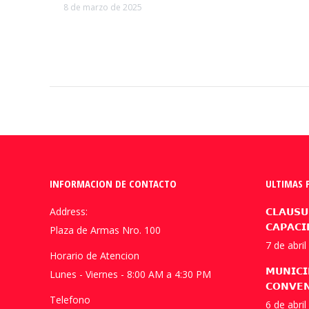
8 de marzo de 2025
INFORMACION DE CONTACTO
ULTIMAS 
Address:
𝗖𝗟𝗔𝗨𝗦𝗨
𝗖𝗔𝗣𝗔𝗖𝗜
Plaza de Armas Nro. 100
7 de abri
Horario de Atencion
𝗠𝗨𝗡𝗜𝗖𝗜
Lunes - Viernes - 8:00 AM a 4:30 PM
𝗖𝗢𝗡𝗩𝗘𝗡
Telefono
6 de abri