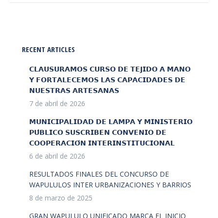
RECENT ARTICLES
𝗖𝗟𝗔𝗨𝗦𝗨𝗥𝗔𝗠𝗢𝗦 𝗖𝗨𝗥𝗦𝗢 𝗗𝗘 𝗧𝗘𝗝𝗜𝗗𝗢 𝗔 𝗠𝗔𝗡𝗢
𝗬 𝗙𝗢𝗥𝗧𝗔𝗟𝗘𝗖𝗘𝗠𝗢𝗦 𝗟𝗔𝗦 𝗖𝗔𝗣𝗔𝗖𝗜𝗗𝗔𝗗𝗘𝗦 𝗗𝗘
𝗡𝗨𝗘𝗦𝗧𝗥𝗔𝗦 𝗔𝗥𝗧𝗘𝗦𝗔𝗡𝗔𝗦
7 de abril de 2026
𝗠𝗨𝗡𝗜𝗖𝗜𝗣𝗔𝗟𝗜𝗗𝗔𝗗 𝗗𝗘 𝗟𝗔𝗠𝗣𝗔 𝗬 𝗠𝗜𝗡𝗜𝗦𝗧𝗘𝗥𝗜𝗢
𝗣𝗨́𝗕𝗟𝗜𝗖𝗢 𝗦𝗨𝗦𝗖𝗥𝗜𝗕𝗘𝗡 𝗖𝗢𝗡𝗩𝗘𝗡𝗜𝗢 𝗗𝗘
𝗖𝗢𝗢𝗣𝗘𝗥𝗔𝗖𝗜𝗢́𝗡 𝗜𝗡𝗧𝗘𝗥𝗜𝗡𝗦𝗧𝗜𝗧𝗨𝗖𝗜𝗢𝗡𝗔𝗟
6 de abril de 2026
RESULTADOS FINALES DEL CONCURSO DE
WAPULULOS INTER URBANIZACIONES Y BARRIOS
8 de marzo de 2025
GRAN WAPULULO UNIFICADO MARCA EL INICIO