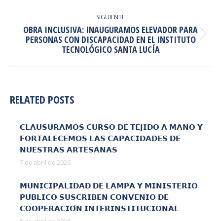
anterior:
SIGUIENTE
OBRA INCLUSIVA: INAUGURAMOS ELEVADOR PARA
Publicación
PERSONAS CON DISCAPACIDAD EN EL INSTITUTO
TECNOLÓGICO SANTA LUCÍA
siguiente:
RELATED POSTS
𝗖𝗟𝗔𝗨𝗦𝗨𝗥𝗔𝗠𝗢𝗦 𝗖𝗨𝗥𝗦𝗢 𝗗𝗘 𝗧𝗘𝗝𝗜𝗗𝗢 𝗔 𝗠𝗔𝗡𝗢 𝗬
𝗙𝗢𝗥𝗧𝗔𝗟𝗘𝗖𝗘𝗠𝗢𝗦 𝗟𝗔𝗦 𝗖𝗔𝗣𝗔𝗖𝗜𝗗𝗔𝗗𝗘𝗦 𝗗𝗘
𝗡𝗨𝗘𝗦𝗧𝗥𝗔𝗦 𝗔𝗥𝗧𝗘𝗦𝗔𝗡𝗔𝗦
7 de abril de 2026
𝗠𝗨𝗡𝗜𝗖𝗜𝗣𝗔𝗟𝗜𝗗𝗔𝗗 𝗗𝗘 𝗟𝗔𝗠𝗣𝗔 𝗬 𝗠𝗜𝗡𝗜𝗦𝗧𝗘𝗥𝗜𝗢
𝗣𝗨́𝗕𝗟𝗜𝗖𝗢 𝗦𝗨𝗦𝗖𝗥𝗜𝗕𝗘𝗡 𝗖𝗢𝗡𝗩𝗘𝗡𝗜𝗢 𝗗𝗘
𝗖𝗢𝗢𝗣𝗘𝗥𝗔𝗖𝗜𝗢́𝗡 𝗜𝗡𝗧𝗘𝗥𝗜𝗡𝗦𝗧𝗜𝗧𝗨𝗖𝗜𝗢𝗡𝗔𝗟