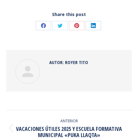
Share this post
Share
Share
Share
Share
on
on
on
on
Facebook
Twitter
Pinterest
LinkedIn
AUTOR:
ROYER TITO
NAVEGACIÓN
ENTRE
ANTERIOR
VACACIONES ÚTILES 2025 Y ESCUELA FORMATIVA
PUBLICACIONES
Publicación
MUNICIPAL «PUKA LLAQTA»