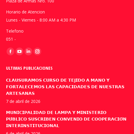
Plaza de Armas Nro. 100
Horario de Atencion
Lunes - Viernes - 8:00 AM a 4:30 PM
Telefono
051 -
Encuéntranos en:
Facebook
YouTube
Linkedin
Instagram
page
page
page
page
ULTIMAS PUBLICACIONES
opens
opens
opens
opens
in
in
in
in
𝗖𝗟𝗔𝗨𝗦𝗨𝗥𝗔𝗠𝗢𝗦 𝗖𝗨𝗥𝗦𝗢 𝗗𝗘 𝗧𝗘𝗝𝗜𝗗𝗢 𝗔 𝗠𝗔𝗡𝗢 𝗬
new
new
new
new
𝗙𝗢𝗥𝗧𝗔𝗟𝗘𝗖𝗘𝗠𝗢𝗦 𝗟𝗔𝗦 𝗖𝗔𝗣𝗔𝗖𝗜𝗗𝗔𝗗𝗘𝗦 𝗗𝗘 𝗡𝗨𝗘𝗦𝗧𝗥𝗔𝗦
𝗔𝗥𝗧𝗘𝗦𝗔𝗡𝗔𝗦
window
window
window
window
7 de abril de 2026
𝗠𝗨𝗡𝗜𝗖𝗜𝗣𝗔𝗟𝗜𝗗𝗔𝗗 𝗗𝗘 𝗟𝗔𝗠𝗣𝗔 𝗬 𝗠𝗜𝗡𝗜𝗦𝗧𝗘𝗥𝗜𝗢
𝗣𝗨́𝗕𝗟𝗜𝗖𝗢 𝗦𝗨𝗦𝗖𝗥𝗜𝗕𝗘𝗡 𝗖𝗢𝗡𝗩𝗘𝗡𝗜𝗢 𝗗𝗘 𝗖𝗢𝗢𝗣𝗘𝗥𝗔𝗖𝗜𝗢́𝗡
𝗜𝗡𝗧𝗘𝗥𝗜𝗡𝗦𝗧𝗜𝗧𝗨𝗖𝗜𝗢𝗡𝗔𝗟
6 de abril de 2026