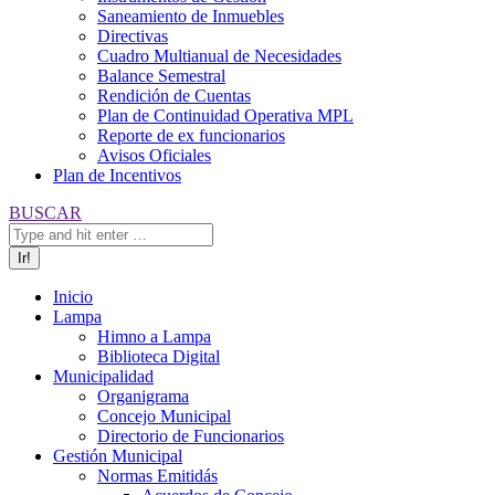
Saneamiento de Inmuebles
Directivas
Cuadro Multianual de Necesidades
Balance Semestral
Rendición de Cuentas
Plan de Continuidad Operativa MPL
Reporte de ex funcionarios
Avisos Oficiales
Plan de Incentivos
Buscar:
BUSCAR
Inicio
Lampa
Himno a Lampa
Biblioteca Digital
Municipalidad
Organigrama
Concejo Municipal
Directorio de Funcionarios
Gestión Municipal
Normas Emitidás