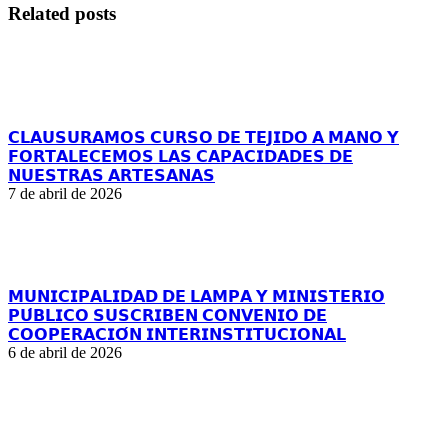
Related posts
𝗖𝗟𝗔𝗨𝗦𝗨𝗥𝗔𝗠𝗢𝗦 𝗖𝗨𝗥𝗦𝗢 𝗗𝗘 𝗧𝗘𝗝𝗜𝗗𝗢 𝗔 𝗠𝗔𝗡𝗢 𝗬
𝗙𝗢𝗥𝗧𝗔𝗟𝗘𝗖𝗘𝗠𝗢𝗦 𝗟𝗔𝗦 𝗖𝗔𝗣𝗔𝗖𝗜𝗗𝗔𝗗𝗘𝗦 𝗗𝗘
𝗡𝗨𝗘𝗦𝗧𝗥𝗔𝗦 𝗔𝗥𝗧𝗘𝗦𝗔𝗡𝗔𝗦
7 de abril de 2026
𝗠𝗨𝗡𝗜𝗖𝗜𝗣𝗔𝗟𝗜𝗗𝗔𝗗 𝗗𝗘 𝗟𝗔𝗠𝗣𝗔 𝗬 𝗠𝗜𝗡𝗜𝗦𝗧𝗘𝗥𝗜𝗢
𝗣𝗨́𝗕𝗟𝗜𝗖𝗢 𝗦𝗨𝗦𝗖𝗥𝗜𝗕𝗘𝗡 𝗖𝗢𝗡𝗩𝗘𝗡𝗜𝗢 𝗗𝗘
𝗖𝗢𝗢𝗣𝗘𝗥𝗔𝗖𝗜𝗢́𝗡 𝗜𝗡𝗧𝗘𝗥𝗜𝗡𝗦𝗧𝗜𝗧𝗨𝗖𝗜𝗢𝗡𝗔𝗟
6 de abril de 2026