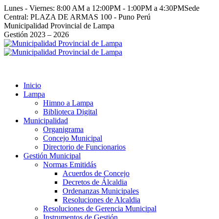
Saltar
Lunes - Viernes: 8:00 AM a 12:00PM - 1:00PM a 4:30PM
Sede
al
Central: PLAZA DE ARMAS 100 - Puno Perú
contenido
Facebook
Instagram
YouTube
Twitter
Municipalidad Provincial de Lampa
page
page
page
page
Gestión 2023 – 2026
opens
opens
opens
opens
in
in
in
in
new
new
new
new
window
window
window
window
Inicio
Lampa
Himno a Lampa
Biblioteca Digital
Municipalidad
Organigrama
Concejo Municipal
Directorio de Funcionarios
Gestión Municipal
Normas Emitidás
Acuerdos de Concejo
Decretos de Álcaldia
Ordenanzas Municipales
Resoluciones de Alcaldia
Resoluciones de Gerencia Municipal
Instrumentos de Gestión