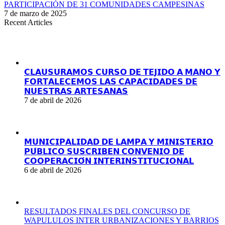
PARTICIPACIÓN DE 31 COMUNIDADES CAMPESINAS
7 de marzo de 2025
Recent Articles
𝗖𝗟𝗔𝗨𝗦𝗨𝗥𝗔𝗠𝗢𝗦 𝗖𝗨𝗥𝗦𝗢 𝗗𝗘 𝗧𝗘𝗝𝗜𝗗𝗢 𝗔 𝗠𝗔𝗡𝗢 𝗬
𝗙𝗢𝗥𝗧𝗔𝗟𝗘𝗖𝗘𝗠𝗢𝗦 𝗟𝗔𝗦 𝗖𝗔𝗣𝗔𝗖𝗜𝗗𝗔𝗗𝗘𝗦 𝗗𝗘
𝗡𝗨𝗘𝗦𝗧𝗥𝗔𝗦 𝗔𝗥𝗧𝗘𝗦𝗔𝗡𝗔𝗦
7 de abril de 2026
𝗠𝗨𝗡𝗜𝗖𝗜𝗣𝗔𝗟𝗜𝗗𝗔𝗗 𝗗𝗘 𝗟𝗔𝗠𝗣𝗔 𝗬 𝗠𝗜𝗡𝗜𝗦𝗧𝗘𝗥𝗜𝗢
𝗣𝗨́𝗕𝗟𝗜𝗖𝗢 𝗦𝗨𝗦𝗖𝗥𝗜𝗕𝗘𝗡 𝗖𝗢𝗡𝗩𝗘𝗡𝗜𝗢 𝗗𝗘
𝗖𝗢𝗢𝗣𝗘𝗥𝗔𝗖𝗜𝗢́𝗡 𝗜𝗡𝗧𝗘𝗥𝗜𝗡𝗦𝗧𝗜𝗧𝗨𝗖𝗜𝗢𝗡𝗔𝗟
6 de abril de 2026
RESULTADOS FINALES DEL CONCURSO DE
WAPULULOS INTER URBANIZACIONES Y BARRIOS