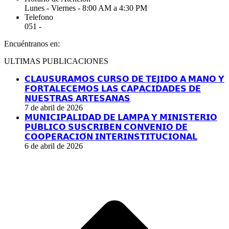
Lunes - Viernes - 8:00 AM a 4:30 PM
Telefono
051 -
Encuéntranos en:
Facebook
YouTube
Linkedin
Instagram
ULTIMAS PUBLICACIONES
page
page
page
page
opens
opens
opens
opens
𝗖𝗟𝗔𝗨𝗦𝗨𝗥𝗔𝗠𝗢𝗦 𝗖𝗨𝗥𝗦𝗢 𝗗𝗘 𝗧𝗘𝗝𝗜𝗗𝗢 𝗔 𝗠𝗔𝗡𝗢 𝗬
in
in
in
in
𝗙𝗢𝗥𝗧𝗔𝗟𝗘𝗖𝗘𝗠𝗢𝗦 𝗟𝗔𝗦 𝗖𝗔𝗣𝗔𝗖𝗜𝗗𝗔𝗗𝗘𝗦 𝗗𝗘
new
new
new
new
𝗡𝗨𝗘𝗦𝗧𝗥𝗔𝗦 𝗔𝗥𝗧𝗘𝗦𝗔𝗡𝗔𝗦
window
window
window
window
7 de abril de 2026
𝗠𝗨𝗡𝗜𝗖𝗜𝗣𝗔𝗟𝗜𝗗𝗔𝗗 𝗗𝗘 𝗟𝗔𝗠𝗣𝗔 𝗬 𝗠𝗜𝗡𝗜𝗦𝗧𝗘𝗥𝗜𝗢
𝗣𝗨́𝗕𝗟𝗜𝗖𝗢 𝗦𝗨𝗦𝗖𝗥𝗜𝗕𝗘𝗡 𝗖𝗢𝗡𝗩𝗘𝗡𝗜𝗢 𝗗𝗘
𝗖𝗢𝗢𝗣𝗘𝗥𝗔𝗖𝗜𝗢́𝗡 𝗜𝗡𝗧𝗘𝗥𝗜𝗡𝗦𝗧𝗜𝗧𝗨𝗖𝗜𝗢𝗡𝗔𝗟
6 de abril de 2026
I
a
T