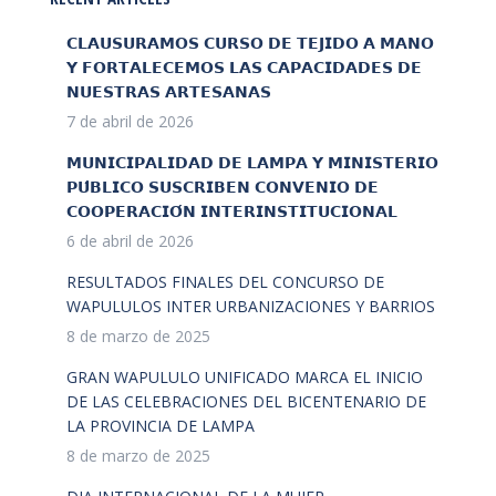
𝗖𝗟𝗔𝗨𝗦𝗨𝗥𝗔𝗠𝗢𝗦 𝗖𝗨𝗥𝗦𝗢 𝗗𝗘 𝗧𝗘𝗝𝗜𝗗𝗢 𝗔 𝗠𝗔𝗡𝗢
𝗬 𝗙𝗢𝗥𝗧𝗔𝗟𝗘𝗖𝗘𝗠𝗢𝗦 𝗟𝗔𝗦 𝗖𝗔𝗣𝗔𝗖𝗜𝗗𝗔𝗗𝗘𝗦 𝗗𝗘
𝗡𝗨𝗘𝗦𝗧𝗥𝗔𝗦 𝗔𝗥𝗧𝗘𝗦𝗔𝗡𝗔𝗦
7 de abril de 2026
𝗠𝗨𝗡𝗜𝗖𝗜𝗣𝗔𝗟𝗜𝗗𝗔𝗗 𝗗𝗘 𝗟𝗔𝗠𝗣𝗔 𝗬 𝗠𝗜𝗡𝗜𝗦𝗧𝗘𝗥𝗜𝗢
𝗣𝗨́𝗕𝗟𝗜𝗖𝗢 𝗦𝗨𝗦𝗖𝗥𝗜𝗕𝗘𝗡 𝗖𝗢𝗡𝗩𝗘𝗡𝗜𝗢 𝗗𝗘
𝗖𝗢𝗢𝗣𝗘𝗥𝗔𝗖𝗜𝗢́𝗡 𝗜𝗡𝗧𝗘𝗥𝗜𝗡𝗦𝗧𝗜𝗧𝗨𝗖𝗜𝗢𝗡𝗔𝗟
6 de abril de 2026
RESULTADOS FINALES DEL CONCURSO DE
WAPULULOS INTER URBANIZACIONES Y BARRIOS
8 de marzo de 2025
GRAN WAPULULO UNIFICADO MARCA EL INICIO
DE LAS CELEBRACIONES DEL BICENTENARIO DE
LA PROVINCIA DE LAMPA
8 de marzo de 2025