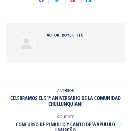
Share
Share
Share
Share
on
on
on
on
Facebook
Twitter
Pinterest
LinkedIn
AUTOR:
ROYER TITO
NAVEGACIÓN
ENTRE
ANTERIOR
CELEBRAMOS EL 51º ANIVERSARIO DE LA COMUNIDAD
PUBLICACIONES
Publicación
CHULLUNQUIANI
anterior:
SIGUIENTE
CONCURSO DE PINKILLO Y CANTO DE WAPULULO
Publicación
LAMPEÑO