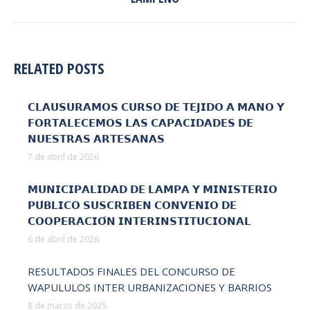
siguiente:
RELATED POSTS
𝗖𝗟𝗔𝗨𝗦𝗨𝗥𝗔𝗠𝗢𝗦 𝗖𝗨𝗥𝗦𝗢 𝗗𝗘 𝗧𝗘𝗝𝗜𝗗𝗢 𝗔 𝗠𝗔𝗡𝗢 𝗬
𝗙𝗢𝗥𝗧𝗔𝗟𝗘𝗖𝗘𝗠𝗢𝗦 𝗟𝗔𝗦 𝗖𝗔𝗣𝗔𝗖𝗜𝗗𝗔𝗗𝗘𝗦 𝗗𝗘
𝗡𝗨𝗘𝗦𝗧𝗥𝗔𝗦 𝗔𝗥𝗧𝗘𝗦𝗔𝗡𝗔𝗦
7 de abril de 2026
𝗠𝗨𝗡𝗜𝗖𝗜𝗣𝗔𝗟𝗜𝗗𝗔𝗗 𝗗𝗘 𝗟𝗔𝗠𝗣𝗔 𝗬 𝗠𝗜𝗡𝗜𝗦𝗧𝗘𝗥𝗜𝗢
𝗣𝗨́𝗕𝗟𝗜𝗖𝗢 𝗦𝗨𝗦𝗖𝗥𝗜𝗕𝗘𝗡 𝗖𝗢𝗡𝗩𝗘𝗡𝗜𝗢 𝗗𝗘
𝗖𝗢𝗢𝗣𝗘𝗥𝗔𝗖𝗜𝗢́𝗡 𝗜𝗡𝗧𝗘𝗥𝗜𝗡𝗦𝗧𝗜𝗧𝗨𝗖𝗜𝗢𝗡𝗔𝗟
6 de abril de 2026
RESULTADOS FINALES DEL CONCURSO DE
WAPULULOS INTER URBANIZACIONES Y BARRIOS
8 de marzo de 2025