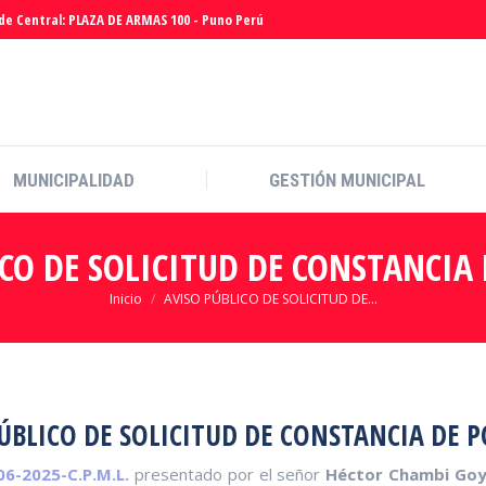
de Central: PLAZA DE ARMAS 100 - Puno Perú
MUNICIPALIDAD
GESTIÓN MUNICIPAL
MUNICIPALIDAD
GESTIÓN MUNICIPAL
CO DE SOLICITUD DE CONSTANCIA
Estás aquí:
Inicio
AVISO PÚBLICO DE SOLICITUD DE…
ÚBLICO DE SOLICITUD DE CONSTANCIA DE 
06-2025-C.P.M.L.
presentado por el señor
Héctor Chambi Go