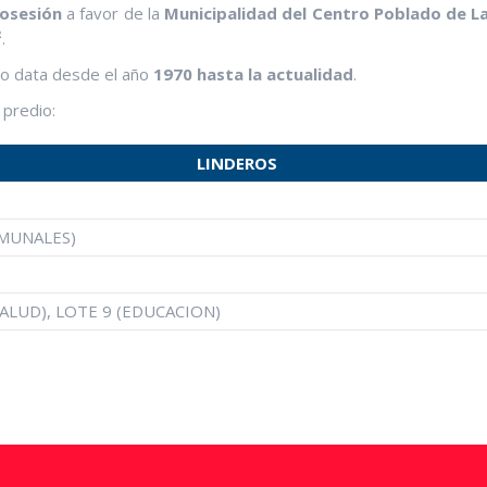
Posesión
a favor de la
Municipalidad del Centro Poblado de L
²
.
no data desde el año
1970 hasta la actualidad
.
 predio:
LINDEROS
OMUNALES)
SALUD), LOTE 9 (EDUCACION)