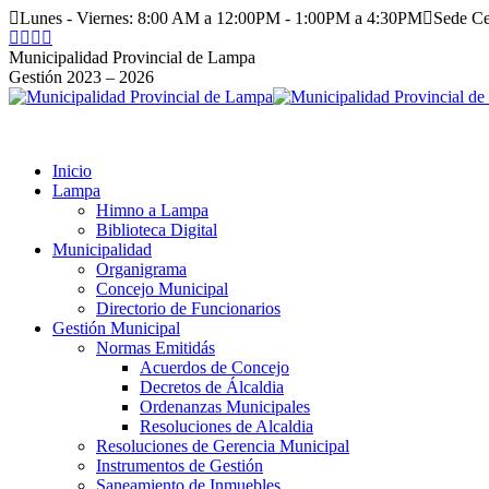
Saltar
Lunes - Viernes: 8:00 AM a 12:00PM - 1:00PM a 4:30PM
Sede C
al
Facebook
Instagram
YouTube
Twitter
contenido
page
page
page
page
Municipalidad Provincial de Lampa
opens
opens
opens
opens
Gestión 2023 – 2026
in
in
in
in
new
new
new
new
window
window
window
window
Inicio
Lampa
Himno a Lampa
Biblioteca Digital
Municipalidad
Organigrama
Concejo Municipal
Directorio de Funcionarios
Gestión Municipal
Normas Emitidás
Acuerdos de Concejo
Decretos de Álcaldia
Ordenanzas Municipales
Resoluciones de Alcaldia
Resoluciones de Gerencia Municipal
Instrumentos de Gestión
Saneamiento de Inmuebles