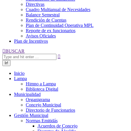
Directivas
Cuadro Multianual de Necesidades
Balance Semestral
Rendición de Cuentas
Plan de Continuidad Operativa MPL
Reporte de ex funcionarios
Avisos Oficiales
Plan de Incentivos
Buscar:
BUSCAR
Inicio
Lampa
Himno a Lampa
Biblioteca Digital
Municipalidad
Organigrama
Concejo Municipal
Directorio de Funcionarios
Gestión Municipal
Normas Emitidás
Acuerdos de Concejo