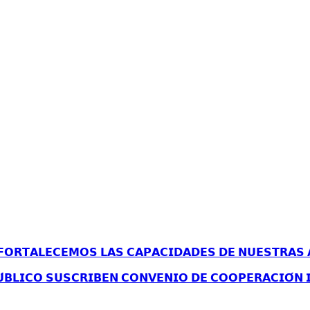
𝗢𝗥𝗧𝗔𝗟𝗘𝗖𝗘𝗠𝗢𝗦 𝗟𝗔𝗦 𝗖𝗔𝗣𝗔𝗖𝗜𝗗𝗔𝗗𝗘𝗦 𝗗𝗘 𝗡𝗨𝗘𝗦𝗧𝗥𝗔𝗦 
́𝗕𝗟𝗜𝗖𝗢 𝗦𝗨𝗦𝗖𝗥𝗜𝗕𝗘𝗡 𝗖𝗢𝗡𝗩𝗘𝗡𝗜𝗢 𝗗𝗘 𝗖𝗢𝗢𝗣𝗘𝗥𝗔𝗖𝗜𝗢́𝗡 