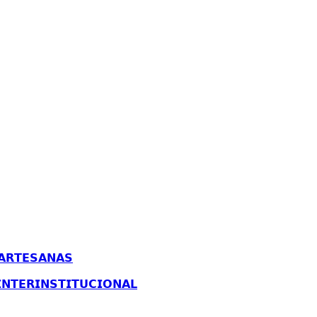
𝗔𝗥𝗧𝗘𝗦𝗔𝗡𝗔𝗦
𝗡𝗧𝗘𝗥𝗜𝗡𝗦𝗧𝗜𝗧𝗨𝗖𝗜𝗢𝗡𝗔𝗟