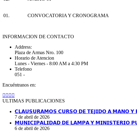
01.
CONVOCATORIA Y CRONOGRAMA
INFORMACION DE CONTACTO
Address:
Plaza de Armas Nro. 100
Horario de Atencion
Lunes - Viernes - 8:00 AM a 4:30 PM
Telefono
051 -
Encuéntranos en:
Facebook
YouTube
Linkedin
Instagram
page
page
page
page
ULTIMAS PUBLICACIONES
opens
opens
opens
opens
in
in
in
in
𝗖𝗟𝗔𝗨𝗦𝗨𝗥𝗔𝗠𝗢𝗦 𝗖𝗨𝗥𝗦𝗢 𝗗𝗘 𝗧𝗘𝗝𝗜𝗗𝗢 𝗔 𝗠𝗔𝗡𝗢 𝗬 
new
new
new
new
7 de abril de 2026
window
window
window
window
𝗠𝗨𝗡𝗜𝗖𝗜𝗣𝗔𝗟𝗜𝗗𝗔𝗗 𝗗𝗘 𝗟𝗔𝗠𝗣𝗔 𝗬 𝗠𝗜𝗡𝗜𝗦𝗧𝗘𝗥𝗜𝗢 𝗣
6 de abril de 2026