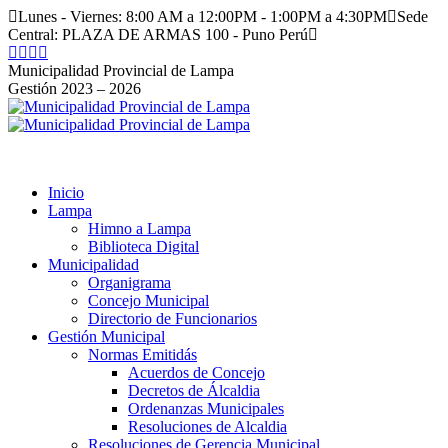
Saltar
Lunes - Viernes: 8:00 AM a 12:00PM - 1:00PM a 4:30PM
Sede
al
Central: PLAZA DE ARMAS 100 - Puno Perú
contenido
Facebook
Instagram
YouTube
Twitter
page
page
page
page
Municipalidad Provincial de Lampa
opens
opens
opens
opens
Gestión 2023 – 2026
in
in
in
in
new
new
new
new
window
window
window
window
Inicio
Lampa
Himno a Lampa
Biblioteca Digital
Municipalidad
Organigrama
Concejo Municipal
Directorio de Funcionarios
Gestión Municipal
Normas Emitidás
Acuerdos de Concejo
Decretos de Álcaldia
Ordenanzas Municipales
Resoluciones de Alcaldia
Resoluciones de Gerencia Municipal