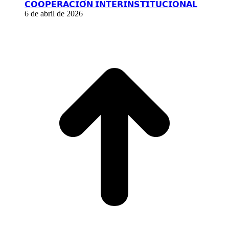
𝗖𝗢𝗢𝗣𝗘𝗥𝗔𝗖𝗜𝗢́𝗡 𝗜𝗡𝗧𝗘𝗥𝗜𝗡𝗦𝗧𝗜𝗧𝗨𝗖𝗜𝗢𝗡𝗔𝗟
6 de abril de 2026
I
a
T