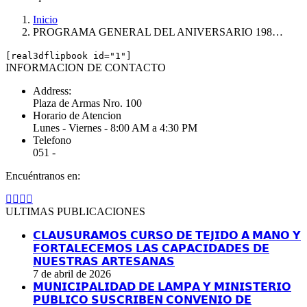
Inicio
PROGRAMA GENERAL DEL ANIVERSARIO 198…
[real3dflipbook id="1"]
INFORMACION DE CONTACTO
Address:
Plaza de Armas Nro. 100
Horario de Atencion
Lunes - Viernes - 8:00 AM a 4:30 PM
Telefono
051 -
Encuéntranos en:
Facebook
YouTube
Linkedin
Instagram
page
page
page
page
ULTIMAS PUBLICACIONES
opens
opens
opens
opens
in
in
in
in
𝗖𝗟𝗔𝗨𝗦𝗨𝗥𝗔𝗠𝗢𝗦 𝗖𝗨𝗥𝗦𝗢 𝗗𝗘 𝗧𝗘𝗝𝗜𝗗𝗢 𝗔 𝗠𝗔𝗡𝗢 𝗬
new
new
new
new
𝗙𝗢𝗥𝗧𝗔𝗟𝗘𝗖𝗘𝗠𝗢𝗦 𝗟𝗔𝗦 𝗖𝗔𝗣𝗔𝗖𝗜𝗗𝗔𝗗𝗘𝗦 𝗗𝗘
window
window
window
window
𝗡𝗨𝗘𝗦𝗧𝗥𝗔𝗦 𝗔𝗥𝗧𝗘𝗦𝗔𝗡𝗔𝗦
7 de abril de 2026
𝗠𝗨𝗡𝗜𝗖𝗜𝗣𝗔𝗟𝗜𝗗𝗔𝗗 𝗗𝗘 𝗟𝗔𝗠𝗣𝗔 𝗬 𝗠𝗜𝗡𝗜𝗦𝗧𝗘𝗥𝗜𝗢
𝗣𝗨́𝗕𝗟𝗜𝗖𝗢 𝗦𝗨𝗦𝗖𝗥𝗜𝗕𝗘𝗡 𝗖𝗢𝗡𝗩𝗘𝗡𝗜𝗢 𝗗𝗘