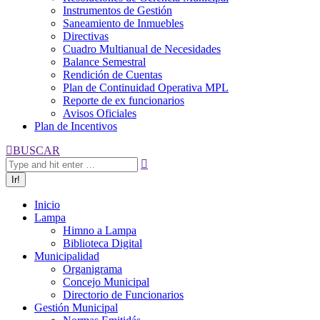
Instrumentos de Gestión
Saneamiento de Inmuebles
Directivas
Cuadro Multianual de Necesidades
Balance Semestral
Rendición de Cuentas
Plan de Continuidad Operativa MPL
Reporte de ex funcionarios
Avisos Oficiales
Plan de Incentivos
Buscar:
BUSCAR
Inicio
Lampa
Himno a Lampa
Biblioteca Digital
Municipalidad
Organigrama
Concejo Municipal
Directorio de Funcionarios
Gestión Municipal