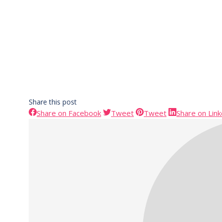
Share this post
Share
Share
Share
Share on Facebook
Tweet
Tweet
Share on Lin
on
on
on
Facebook
Twitter
Pinterest