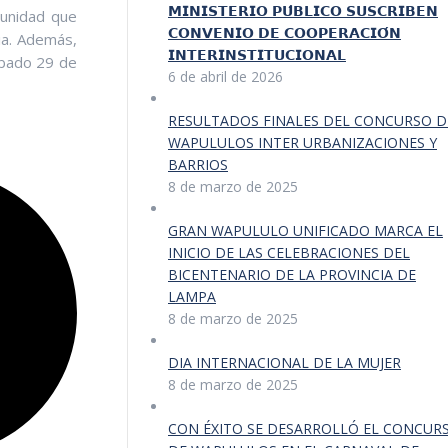
𝗠𝗜𝗡𝗜𝗦𝗧𝗘𝗥𝗜𝗢 𝗣𝗨́𝗕𝗟𝗜𝗖𝗢 𝗦𝗨𝗦𝗖𝗥𝗜𝗕𝗘𝗡
munidad que
𝗖𝗢𝗡𝗩𝗘𝗡𝗜𝗢 𝗗𝗘 𝗖𝗢𝗢𝗣𝗘𝗥𝗔𝗖𝗜𝗢́𝗡
ia. Además,
𝗜𝗡𝗧𝗘𝗥𝗜𝗡𝗦𝗧𝗜𝗧𝗨𝗖𝗜𝗢𝗡𝗔𝗟
ábado 29 de
6 de abril de 2026
RESULTADOS FINALES DEL CONCURSO D
WAPULULOS INTER URBANIZACIONES Y
BARRIOS
8 de marzo de 2025
GRAN WAPULULO UNIFICADO MARCA EL
INICIO DE LAS CELEBRACIONES DEL
BICENTENARIO DE LA PROVINCIA DE
LAMPA
8 de marzo de 2025
DIA INTERNACIONAL DE LA MUJER
8 de marzo de 2025
CON ÉXITO SE DESARROLLÓ EL CONCUR