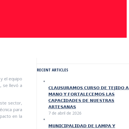
RECENT ARTICLES
 y el equipo
 se llevó a
𝗖𝗟𝗔𝗨𝗦𝗨𝗥𝗔𝗠𝗢𝗦 𝗖𝗨𝗥𝗦𝗢 𝗗𝗘 𝗧𝗘𝗝𝗜𝗗𝗢 𝗔
𝗠𝗔𝗡𝗢 𝗬 𝗙𝗢𝗥𝗧𝗔𝗟𝗘𝗖𝗘𝗠𝗢𝗦 𝗟𝗔𝗦
𝗖𝗔𝗣𝗔𝗖𝗜𝗗𝗔𝗗𝗘𝗦 𝗗𝗘 𝗡𝗨𝗘𝗦𝗧𝗥𝗔𝗦
ste sector,
𝗔𝗥𝗧𝗘𝗦𝗔𝗡𝗔𝗦
écnica para
7 de abril de 2026
pacto en la
𝗠𝗨𝗡𝗜𝗖𝗜𝗣𝗔𝗟𝗜𝗗𝗔𝗗 𝗗𝗘 𝗟𝗔𝗠𝗣𝗔 𝗬