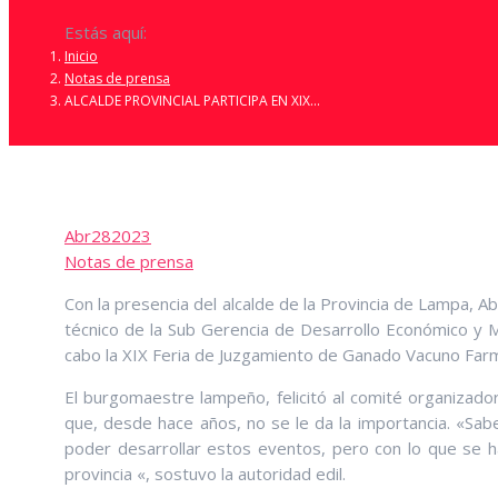
Estás aquí:
Inicio
Notas de prensa
ALCALDE PROVINCIAL PARTICIPA EN XIX…
Abr
28
2023
Notas de prensa
Con la presencia del alcalde de la Provincia de Lampa, Ab
técnico de la Sub Gerencia de Desarrollo Económico y M
cabo la XIX Feria de Juzgamiento de Ganado Vacuno Fa
El burgomaestre lampeño, felicitó al comité organizador
que, desde hace años, no se le da la importancia. «Sab
poder desarrollar estos eventos, pero con lo que se 
provincia «, sostuvo la autoridad edil.