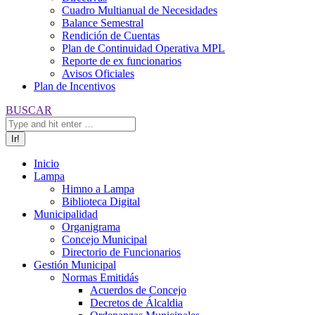
Cuadro Multianual de Necesidades
Balance Semestral
Rendición de Cuentas
Plan de Continuidad Operativa MPL
Reporte de ex funcionarios
Avisos Oficiales
Plan de Incentivos
Buscar:
BUSCAR
Inicio
Lampa
Himno a Lampa
Biblioteca Digital
Municipalidad
Organigrama
Concejo Municipal
Directorio de Funcionarios
Gestión Municipal
Normas Emitidás
Acuerdos de Concejo
Decretos de Álcaldia