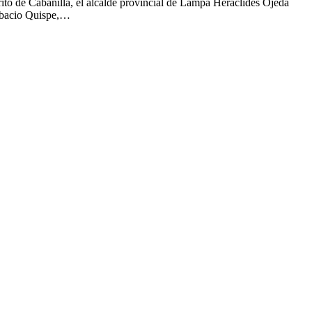
rito de Cabanilla, el alcalde provincial de Lampa Heraclides Ojeda
Gerbacio Quispe,…