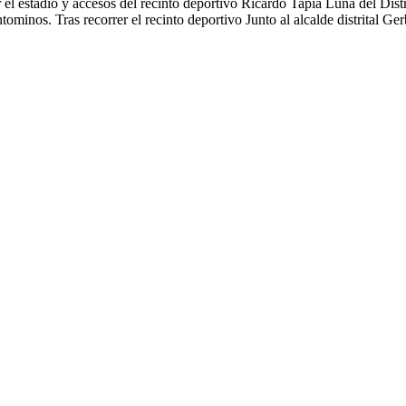
r el estadio y accesos del recinto deportivo Ricardo Tapia Luna del Dist
Pantominos. Tras recorrer el recinto deportivo Junto al alcalde distrital 