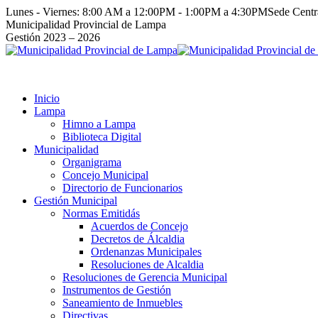
Saltar
Lunes - Viernes: 8:00 AM a 12:00PM - 1:00PM a 4:30PM
Sede Cent
al
Facebook
Instagram
YouTube
Twitter
Municipalidad Provincial de Lampa
contenido
page
page
page
page
Gestión 2023 – 2026
opens
opens
opens
opens
in
in
in
in
new
new
new
new
window
window
window
window
Inicio
Lampa
Himno a Lampa
Biblioteca Digital
Municipalidad
Organigrama
Concejo Municipal
Directorio de Funcionarios
Gestión Municipal
Normas Emitidás
Acuerdos de Concejo
Decretos de Álcaldia
Ordenanzas Municipales
Resoluciones de Alcaldia
Resoluciones de Gerencia Municipal
Instrumentos de Gestión
Saneamiento de Inmuebles
Directivas