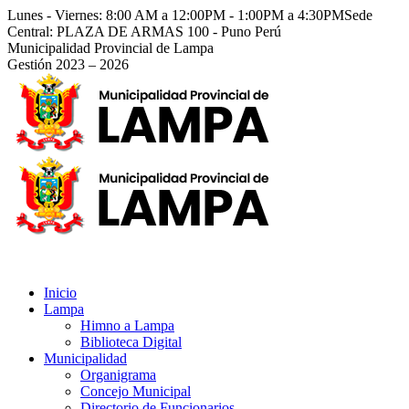
Saltar
Lunes - Viernes: 8:00 AM a 12:00PM - 1:00PM a 4:30PM
Sede
al
Central: PLAZA DE ARMAS 100 - Puno Perú
contenido
Facebook
Instagram
YouTube
Twitter
Municipalidad Provincial de Lampa
page
page
page
page
Gestión 2023 – 2026
opens
opens
opens
opens
in
in
in
in
new
new
new
new
window
window
window
window
Inicio
Lampa
Himno a Lampa
Biblioteca Digital
Municipalidad
Organigrama
Concejo Municipal
Directorio de Funcionarios