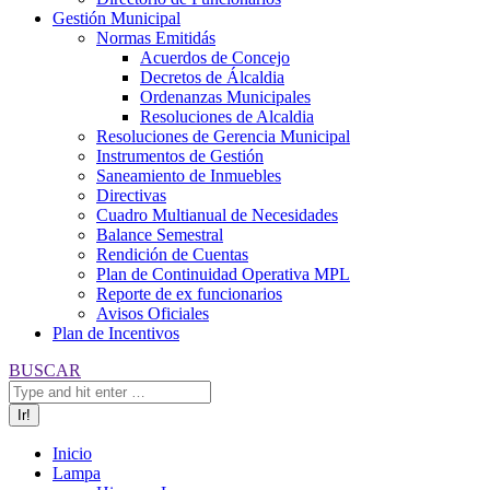
Gestión Municipal
Normas Emitidás
Acuerdos de Concejo
Decretos de Álcaldia
Ordenanzas Municipales
Resoluciones de Alcaldia
Resoluciones de Gerencia Municipal
Instrumentos de Gestión
Saneamiento de Inmuebles
Directivas
Cuadro Multianual de Necesidades
Balance Semestral
Rendición de Cuentas
Plan de Continuidad Operativa MPL
Reporte de ex funcionarios
Avisos Oficiales
Plan de Incentivos
Buscar:
BUSCAR
Inicio
Lampa