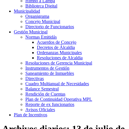
Himno a Lampa
Biblioteca Digital
Municipalidad
Organigrama
Concejo Municipal
Directorio de Funcionarios
Gestión Municipal
Normas Emitidás
Acuerdos de Concejo
Decretos de Álcaldia
Ordenanzas Municipales
Resoluciones de Alcaldia
Resoluciones de Gerencia Municipal
Instrumentos de Gestión
Saneamiento de Inmuebles
Directivas
Cuadro Multianual de Necesidades
Balance Semestral
Rendición de Cuentas
Plan de Continuidad Operativa MPL
Reporte de ex funcionarios
Avisos Oficiales
Plan de Incentivos
Archivos diarios:
13 de julio de