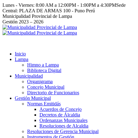
Saltar
Lunes - Viernes: 8:00 AM a 12:00PM - 1:00PM a 4:30PM
Sede
al
Central: PLAZA DE ARMAS 100 - Puno Perú
contenido
Facebook
Instagram
YouTube
Twitter
Municipalidad Provincial de Lampa
page
page
page
page
Gestión 2023 – 2026
opens
opens
opens
opens
in
in
in
in
new
new
new
new
window
window
window
window
Inicio
Lampa
Himno a Lampa
Biblioteca Digital
Municipalidad
Organigrama
Concejo Municipal
Directorio de Funcionarios
Gestión Municipal
Normas Emitidás
Acuerdos de Concejo
Decretos de Álcaldia
Ordenanzas Municipales
Resoluciones de Alcaldia
Resoluciones de Gerencia Municipal
Instrumentos de Gestión