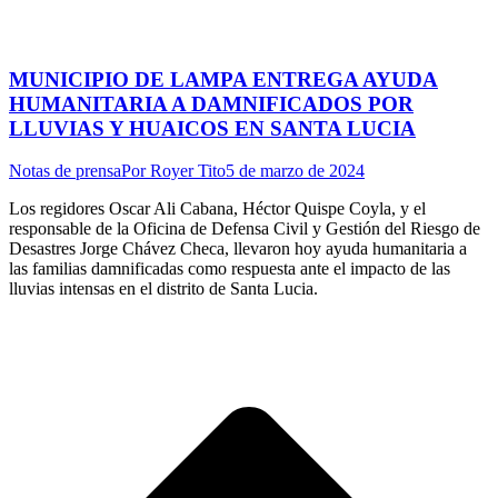
MUNICIPIO DE LAMPA ENTREGA AYUDA
HUMANITARIA A DAMNIFICADOS POR
LLUVIAS Y HUAICOS EN SANTA LUCIA
Notas de prensa
Por
Royer Tito
5 de marzo de 2024
Los regidores Oscar Ali Cabana, Héctor Quispe Coyla, y el
responsable de la Oficina de Defensa Civil y Gestión del Riesgo de
Desastres Jorge Chávez Checa, llevaron hoy ayuda humanitaria a
las familias damnificadas como respuesta ante el impacto de las
lluvias intensas en el distrito de Santa Lucia.
I
a
T