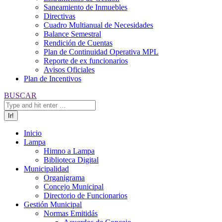
Saneamiento de Inmuebles
Directivas
Cuadro Multianual de Necesidades
Balance Semestral
Rendición de Cuentas
Plan de Continuidad Operativa MPL
Reporte de ex funcionarios
Avisos Oficiales
Plan de Incentivos
Buscar:
BUSCAR
Inicio
Lampa
Himno a Lampa
Biblioteca Digital
Municipalidad
Organigrama
Concejo Municipal
Directorio de Funcionarios
Gestión Municipal
Normas Emitidás