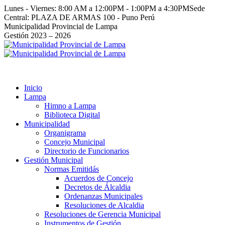
Saltar
Lunes - Viernes: 8:00 AM a 12:00PM - 1:00PM a 4:30PM
Sede
al
Central: PLAZA DE ARMAS 100 - Puno Perú
contenido
Facebook
Instagram
YouTube
Twitter
Municipalidad Provincial de Lampa
page
page
page
page
Gestión 2023 – 2026
opens
opens
opens
opens
in
in
in
in
new
new
new
new
window
window
window
window
Inicio
Lampa
Himno a Lampa
Biblioteca Digital
Municipalidad
Organigrama
Concejo Municipal
Directorio de Funcionarios
Gestión Municipal
Normas Emitidás
Acuerdos de Concejo
Decretos de Álcaldia
Ordenanzas Municipales
Resoluciones de Alcaldia
Resoluciones de Gerencia Municipal
Instrumentos de Gestión