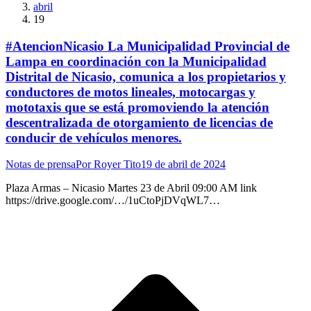
abril
19
#AtencionNicasio La Municipalidad Provincial de
Lampa en coordinación con la Municipalidad
Distrital de Nicasio, comunica a los propietarios y
conductores de motos lineales, motocargas y
mototaxis que se está promoviendo la atención
descentralizada de otorgamiento de licencias de
conducir de vehículos menores.
Notas de prensa
Por
Royer Tito
19 de abril de 2024
Plaza Armas – Nicasio Martes 23 de Abril 09:00 AM link
https://drive.google.com/…/1uCtoPjDVqWL7…
I
a
T