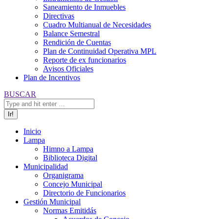
Saneamiento de Inmuebles
Directivas
Cuadro Multianual de Necesidades
Balance Semestral
Rendición de Cuentas
Plan de Continuidad Operativa MPL
Reporte de ex funcionarios
Avisos Oficiales
Plan de Incentivos
Buscar:
BUSCAR
Inicio
Lampa
Himno a Lampa
Biblioteca Digital
Municipalidad
Organigrama
Concejo Municipal
Directorio de Funcionarios
Gestión Municipal
Normas Emitidás