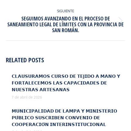
anterior:
SIGUIENTE
SEGUIMOS AVANZANDO EN EL PROCESO DE
Publicación
SANEAMIENTO LEGAL DE LÍMITES CON LA PROVINCIA DE
SAN ROMÁN.
siguiente:
RELATED POSTS
𝗖𝗟𝗔𝗨𝗦𝗨𝗥𝗔𝗠𝗢𝗦 𝗖𝗨𝗥𝗦𝗢 𝗗𝗘 𝗧𝗘𝗝𝗜𝗗𝗢 𝗔 𝗠𝗔𝗡𝗢 𝗬
𝗙𝗢𝗥𝗧𝗔𝗟𝗘𝗖𝗘𝗠𝗢𝗦 𝗟𝗔𝗦 𝗖𝗔𝗣𝗔𝗖𝗜𝗗𝗔𝗗𝗘𝗦 𝗗𝗘
𝗡𝗨𝗘𝗦𝗧𝗥𝗔𝗦 𝗔𝗥𝗧𝗘𝗦𝗔𝗡𝗔𝗦
7 de abril de 2026
𝗠𝗨𝗡𝗜𝗖𝗜𝗣𝗔𝗟𝗜𝗗𝗔𝗗 𝗗𝗘 𝗟𝗔𝗠𝗣𝗔 𝗬 𝗠𝗜𝗡𝗜𝗦𝗧𝗘𝗥𝗜𝗢
𝗣𝗨́𝗕𝗟𝗜𝗖𝗢 𝗦𝗨𝗦𝗖𝗥𝗜𝗕𝗘𝗡 𝗖𝗢𝗡𝗩𝗘𝗡𝗜𝗢 𝗗𝗘
𝗖𝗢𝗢𝗣𝗘𝗥𝗔𝗖𝗜𝗢́𝗡 𝗜𝗡𝗧𝗘𝗥𝗜𝗡𝗦𝗧𝗜𝗧𝗨𝗖𝗜𝗢𝗡𝗔𝗟