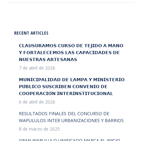
RECENT ARTICLES
𝗖𝗟𝗔𝗨𝗦𝗨𝗥𝗔𝗠𝗢𝗦 𝗖𝗨𝗥𝗦𝗢 𝗗𝗘 𝗧𝗘𝗝𝗜𝗗𝗢 𝗔 𝗠𝗔𝗡𝗢
𝗬 𝗙𝗢𝗥𝗧𝗔𝗟𝗘𝗖𝗘𝗠𝗢𝗦 𝗟𝗔𝗦 𝗖𝗔𝗣𝗔𝗖𝗜𝗗𝗔𝗗𝗘𝗦 𝗗𝗘
𝗡𝗨𝗘𝗦𝗧𝗥𝗔𝗦 𝗔𝗥𝗧𝗘𝗦𝗔𝗡𝗔𝗦
7 de abril de 2026
𝗠𝗨𝗡𝗜𝗖𝗜𝗣𝗔𝗟𝗜𝗗𝗔𝗗 𝗗𝗘 𝗟𝗔𝗠𝗣𝗔 𝗬 𝗠𝗜𝗡𝗜𝗦𝗧𝗘𝗥𝗜𝗢
𝗣𝗨́𝗕𝗟𝗜𝗖𝗢 𝗦𝗨𝗦𝗖𝗥𝗜𝗕𝗘𝗡 𝗖𝗢𝗡𝗩𝗘𝗡𝗜𝗢 𝗗𝗘
𝗖𝗢𝗢𝗣𝗘𝗥𝗔𝗖𝗜𝗢́𝗡 𝗜𝗡𝗧𝗘𝗥𝗜𝗡𝗦𝗧𝗜𝗧𝗨𝗖𝗜𝗢𝗡𝗔𝗟
6 de abril de 2026
RESULTADOS FINALES DEL CONCURSO DE
WAPULULOS INTER URBANIZACIONES Y BARRIOS
8 de marzo de 2025
GRAN WAPULULO UNIFICADO MARCA EL INICIO