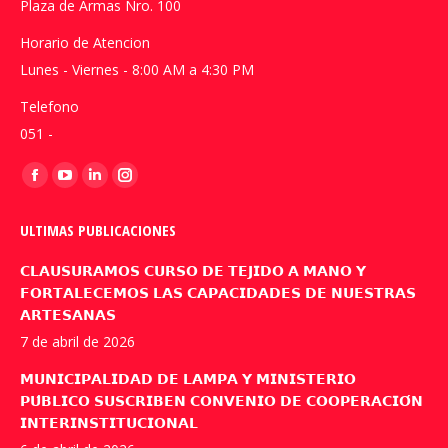
Plaza de Armas Nro. 100
Horario de Atencion
Lunes - Viernes - 8:00 AM a 4:30 PM
Telefono
051 -
Encuéntranos en:
Facebook
YouTube
Linkedin
Instagram
page
page
page
page
ULTIMAS PUBLICACIONES
opens
opens
opens
opens
in
in
in
in
𝗖𝗟𝗔𝗨𝗦𝗨𝗥𝗔𝗠𝗢𝗦 𝗖𝗨𝗥𝗦𝗢 𝗗𝗘 𝗧𝗘𝗝𝗜𝗗𝗢 𝗔 𝗠𝗔𝗡𝗢 𝗬
new
new
new
new
𝗙𝗢𝗥𝗧𝗔𝗟𝗘𝗖𝗘𝗠𝗢𝗦 𝗟𝗔𝗦 𝗖𝗔𝗣𝗔𝗖𝗜𝗗𝗔𝗗𝗘𝗦 𝗗𝗘 𝗡𝗨𝗘𝗦𝗧𝗥𝗔𝗦
𝗔𝗥𝗧𝗘𝗦𝗔𝗡𝗔𝗦
window
window
window
window
7 de abril de 2026
𝗠𝗨𝗡𝗜𝗖𝗜𝗣𝗔𝗟𝗜𝗗𝗔𝗗 𝗗𝗘 𝗟𝗔𝗠𝗣𝗔 𝗬 𝗠𝗜𝗡𝗜𝗦𝗧𝗘𝗥𝗜𝗢
𝗣𝗨́𝗕𝗟𝗜𝗖𝗢 𝗦𝗨𝗦𝗖𝗥𝗜𝗕𝗘𝗡 𝗖𝗢𝗡𝗩𝗘𝗡𝗜𝗢 𝗗𝗘 𝗖𝗢𝗢𝗣𝗘𝗥𝗔𝗖𝗜𝗢́𝗡
𝗜𝗡𝗧𝗘𝗥𝗜𝗡𝗦𝗧𝗜𝗧𝗨𝗖𝗜𝗢𝗡𝗔𝗟