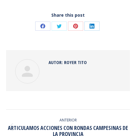
Share this post
Share
Share
Share
Share
on
on
on
on
Facebook
Twitter
Pinterest
LinkedIn
AUTOR:
ROYER TITO
NAVEGACIÓN
ENTRE
ANTERIOR
ARTICULAMOS ACCIONES CON RONDAS CAMPESINAS DE
PUBLICACIONES
Publicación
LA PROVINCIA