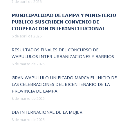
7 de abril de 2026
𝗠𝗨𝗡𝗜𝗖𝗜𝗣𝗔𝗟𝗜𝗗𝗔𝗗 𝗗𝗘 𝗟𝗔𝗠𝗣𝗔 𝗬 𝗠𝗜𝗡𝗜𝗦𝗧𝗘𝗥𝗜𝗢
𝗣𝗨́𝗕𝗟𝗜𝗖𝗢 𝗦𝗨𝗦𝗖𝗥𝗜𝗕𝗘𝗡 𝗖𝗢𝗡𝗩𝗘𝗡𝗜𝗢 𝗗𝗘
𝗖𝗢𝗢𝗣𝗘𝗥𝗔𝗖𝗜𝗢́𝗡 𝗜𝗡𝗧𝗘𝗥𝗜𝗡𝗦𝗧𝗜𝗧𝗨𝗖𝗜𝗢𝗡𝗔𝗟
6 de abril de 2026
RESULTADOS FINALES DEL CONCURSO DE
WAPULULOS INTER URBANIZACIONES Y BARRIOS
8 de marzo de 2025
GRAN WAPULULO UNIFICADO MARCA EL INICIO DE
LAS CELEBRACIONES DEL BICENTENARIO DE LA
PROVINCIA DE LAMPA
8 de marzo de 2025
DIA INTERNACIONAL DE LA MUJER
8 de marzo de 2025