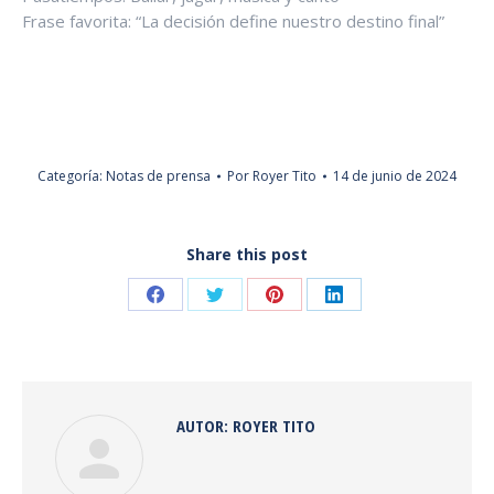
Frase favorita: “La decisión define nuestro destino final”
Categoría:
Notas de prensa
Por
Royer Tito
14 de junio de 2024
Share this post
Share
Share
Share
Share
on
on
on
on
Facebook
Twitter
Pinterest
LinkedIn
AUTOR:
ROYER TITO