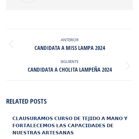
NAVEGACIÓN
ENTRE
ANTERIOR
Publicación
CANDIDATA A MISS LAMPA 2024
PUBLICACIONES
anterior:
SIGUIENTE
Publicación
CANDIDATA A CHOLITA LAMPEÑA 2024
siguiente:
RELATED POSTS
𝗖𝗟𝗔𝗨𝗦𝗨𝗥𝗔𝗠𝗢𝗦 𝗖𝗨𝗥𝗦𝗢 𝗗𝗘 𝗧𝗘𝗝𝗜𝗗𝗢 𝗔 𝗠𝗔𝗡𝗢 𝗬
𝗙𝗢𝗥𝗧𝗔𝗟𝗘𝗖𝗘𝗠𝗢𝗦 𝗟𝗔𝗦 𝗖𝗔𝗣𝗔𝗖𝗜𝗗𝗔𝗗𝗘𝗦 𝗗𝗘
𝗡𝗨𝗘𝗦𝗧𝗥𝗔𝗦 𝗔𝗥𝗧𝗘𝗦𝗔𝗡𝗔𝗦