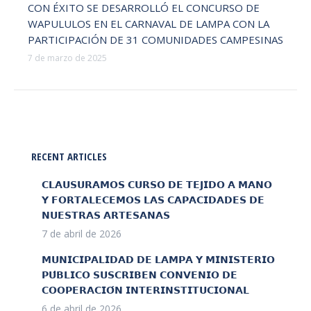
CON ÉXITO SE DESARROLLÓ EL CONCURSO DE
WAPULULOS EN EL CARNAVAL DE LAMPA CON LA
PARTICIPACIÓN DE 31 COMUNIDADES CAMPESINAS
7 de marzo de 2025
RECENT ARTICLES
𝗖𝗟𝗔𝗨𝗦𝗨𝗥𝗔𝗠𝗢𝗦 𝗖𝗨𝗥𝗦𝗢 𝗗𝗘 𝗧𝗘𝗝𝗜𝗗𝗢 𝗔 𝗠𝗔𝗡𝗢
𝗬 𝗙𝗢𝗥𝗧𝗔𝗟𝗘𝗖𝗘𝗠𝗢𝗦 𝗟𝗔𝗦 𝗖𝗔𝗣𝗔𝗖𝗜𝗗𝗔𝗗𝗘𝗦 𝗗𝗘
𝗡𝗨𝗘𝗦𝗧𝗥𝗔𝗦 𝗔𝗥𝗧𝗘𝗦𝗔𝗡𝗔𝗦
7 de abril de 2026
𝗠𝗨𝗡𝗜𝗖𝗜𝗣𝗔𝗟𝗜𝗗𝗔𝗗 𝗗𝗘 𝗟𝗔𝗠𝗣𝗔 𝗬 𝗠𝗜𝗡𝗜𝗦𝗧𝗘𝗥𝗜𝗢
𝗣𝗨́𝗕𝗟𝗜𝗖𝗢 𝗦𝗨𝗦𝗖𝗥𝗜𝗕𝗘𝗡 𝗖𝗢𝗡𝗩𝗘𝗡𝗜𝗢 𝗗𝗘
𝗖𝗢𝗢𝗣𝗘𝗥𝗔𝗖𝗜𝗢́𝗡 𝗜𝗡𝗧𝗘𝗥𝗜𝗡𝗦𝗧𝗜𝗧𝗨𝗖𝗜𝗢𝗡𝗔𝗟
6 de abril de 2026