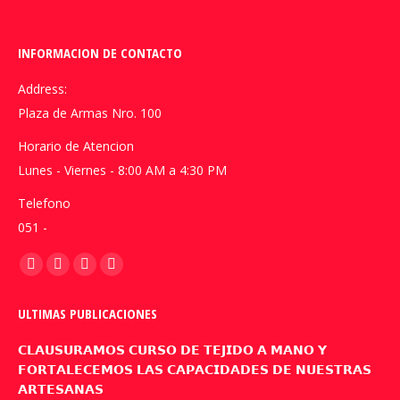
INFORMACION DE CONTACTO
Address:
Plaza de Armas Nro. 100
Horario de Atencion
Lunes - Viernes - 8:00 AM a 4:30 PM
Telefono
051 -
Encuéntranos en:
Facebook
YouTube
Linkedin
Instagram
page
page
page
page
ULTIMAS PUBLICACIONES
opens
opens
opens
opens
in
in
in
in
𝗖𝗟𝗔𝗨𝗦𝗨𝗥𝗔𝗠𝗢𝗦 𝗖𝗨𝗥𝗦𝗢 𝗗𝗘 𝗧𝗘𝗝𝗜𝗗𝗢 𝗔 𝗠𝗔𝗡𝗢 𝗬
new
new
new
new
𝗙𝗢𝗥𝗧𝗔𝗟𝗘𝗖𝗘𝗠𝗢𝗦 𝗟𝗔𝗦 𝗖𝗔𝗣𝗔𝗖𝗜𝗗𝗔𝗗𝗘𝗦 𝗗𝗘 𝗡𝗨𝗘𝗦𝗧𝗥𝗔𝗦
𝗔𝗥𝗧𝗘𝗦𝗔𝗡𝗔𝗦
window
window
window
window