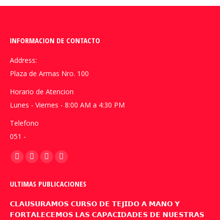
INFORMACION DE CONTACTO
Address:
Plaza de Armas Nro. 100
Horario de Atencion
Lunes - Viernes - 8:00 AM a 4:30 PM
Telefono
051 -
Encuéntranos en:
Facebook
YouTube
Linkedin
Instagram
page
page
page
page
ULTIMAS PUBLICACIONES
opens
opens
opens
opens
in
in
in
in
𝗖𝗟𝗔𝗨𝗦𝗨𝗥𝗔𝗠𝗢𝗦 𝗖𝗨𝗥𝗦𝗢 𝗗𝗘 𝗧𝗘𝗝𝗜𝗗𝗢 𝗔 𝗠𝗔𝗡𝗢 𝗬
new
new
new
new
𝗙𝗢𝗥𝗧𝗔𝗟𝗘𝗖𝗘𝗠𝗢𝗦 𝗟𝗔𝗦 𝗖𝗔𝗣𝗔𝗖𝗜𝗗𝗔𝗗𝗘𝗦 𝗗𝗘 𝗡𝗨𝗘𝗦𝗧𝗥𝗔𝗦