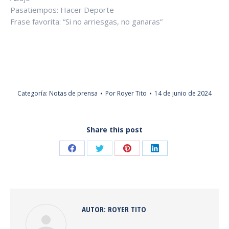
Pasatiempos: Hacer Deporte
Frase favorita: “Si no arriesgas, no ganaras”
Categoría:
Notas de prensa
Por
Royer Tito
14 de junio de 2024
Share this post
Share
Share
Share
Share
on
on
on
on
Facebook
Twitter
Pinterest
LinkedIn
AUTOR:
ROYER TITO