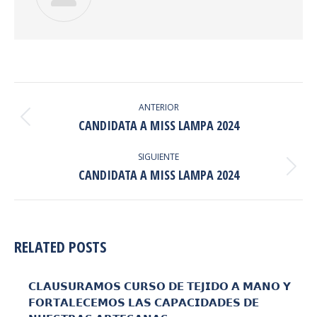
NAVEGACIÓN
ENTRE
ANTERIOR
Publicación
CANDIDATA A MISS LAMPA 2024
PUBLICACIONES
anterior:
SIGUIENTE
Publicación
CANDIDATA A MISS LAMPA 2024
siguiente:
RELATED POSTS
𝗖𝗟𝗔𝗨𝗦𝗨𝗥𝗔𝗠𝗢𝗦 𝗖𝗨𝗥𝗦𝗢 𝗗𝗘 𝗧𝗘𝗝𝗜𝗗𝗢 𝗔 𝗠𝗔𝗡𝗢 𝗬
𝗙𝗢𝗥𝗧𝗔𝗟𝗘𝗖𝗘𝗠𝗢𝗦 𝗟𝗔𝗦 𝗖𝗔𝗣𝗔𝗖𝗜𝗗𝗔𝗗𝗘𝗦 𝗗𝗘