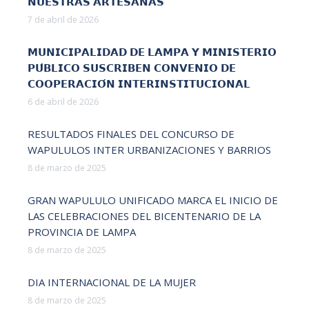
𝗡𝗨𝗘𝗦𝗧𝗥𝗔𝗦 𝗔𝗥𝗧𝗘𝗦𝗔𝗡𝗔𝗦
7 de abril de 2026
𝗠𝗨𝗡𝗜𝗖𝗜𝗣𝗔𝗟𝗜𝗗𝗔𝗗 𝗗𝗘 𝗟𝗔𝗠𝗣𝗔 𝗬 𝗠𝗜𝗡𝗜𝗦𝗧𝗘𝗥𝗜𝗢
𝗣𝗨́𝗕𝗟𝗜𝗖𝗢 𝗦𝗨𝗦𝗖𝗥𝗜𝗕𝗘𝗡 𝗖𝗢𝗡𝗩𝗘𝗡𝗜𝗢 𝗗𝗘
𝗖𝗢𝗢𝗣𝗘𝗥𝗔𝗖𝗜𝗢́𝗡 𝗜𝗡𝗧𝗘𝗥𝗜𝗡𝗦𝗧𝗜𝗧𝗨𝗖𝗜𝗢𝗡𝗔𝗟
6 de abril de 2026
RESULTADOS FINALES DEL CONCURSO DE
WAPULULOS INTER URBANIZACIONES Y BARRIOS
8 de marzo de 2025
GRAN WAPULULO UNIFICADO MARCA EL INICIO DE
LAS CELEBRACIONES DEL BICENTENARIO DE LA
PROVINCIA DE LAMPA
8 de marzo de 2025
DIA INTERNACIONAL DE LA MUJER
8 de marzo de 2025