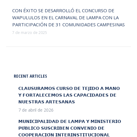
CON ÉXITO SE DESARROLLÓ EL CONCURSO DE
WAPULULOS EN EL CARNAVAL DE LAMPA CON LA
PARTICIPACIÓN DE 31 COMUNIDADES CAMPESINAS
7 de marzo de 2025
RECENT ARTICLES
𝗖𝗟𝗔𝗨𝗦𝗨𝗥𝗔𝗠𝗢𝗦 𝗖𝗨𝗥𝗦𝗢 𝗗𝗘 𝗧𝗘𝗝𝗜𝗗𝗢 𝗔 𝗠𝗔𝗡𝗢
𝗬 𝗙𝗢𝗥𝗧𝗔𝗟𝗘𝗖𝗘𝗠𝗢𝗦 𝗟𝗔𝗦 𝗖𝗔𝗣𝗔𝗖𝗜𝗗𝗔𝗗𝗘𝗦 𝗗𝗘
𝗡𝗨𝗘𝗦𝗧𝗥𝗔𝗦 𝗔𝗥𝗧𝗘𝗦𝗔𝗡𝗔𝗦
7 de abril de 2026
𝗠𝗨𝗡𝗜𝗖𝗜𝗣𝗔𝗟𝗜𝗗𝗔𝗗 𝗗𝗘 𝗟𝗔𝗠𝗣𝗔 𝗬 𝗠𝗜𝗡𝗜𝗦𝗧𝗘𝗥𝗜𝗢
𝗣𝗨́𝗕𝗟𝗜𝗖𝗢 𝗦𝗨𝗦𝗖𝗥𝗜𝗕𝗘𝗡 𝗖𝗢𝗡𝗩𝗘𝗡𝗜𝗢 𝗗𝗘
𝗖𝗢𝗢𝗣𝗘𝗥𝗔𝗖𝗜𝗢́𝗡 𝗜𝗡𝗧𝗘𝗥𝗜𝗡𝗦𝗧𝗜𝗧𝗨𝗖𝗜𝗢𝗡𝗔𝗟