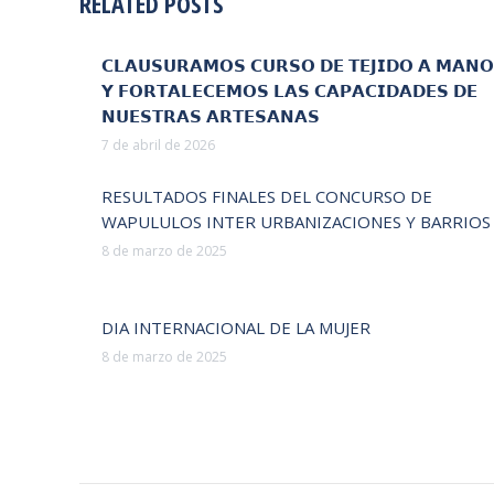
RELATED POSTS
𝗖𝗟𝗔𝗨𝗦𝗨𝗥𝗔𝗠𝗢𝗦 𝗖𝗨𝗥𝗦𝗢 𝗗𝗘 𝗧𝗘𝗝𝗜𝗗𝗢 𝗔 𝗠𝗔𝗡𝗢
𝗬 𝗙𝗢𝗥𝗧𝗔𝗟𝗘𝗖𝗘𝗠𝗢𝗦 𝗟𝗔𝗦 𝗖𝗔𝗣𝗔𝗖𝗜𝗗𝗔𝗗𝗘𝗦 𝗗𝗘
𝗡𝗨𝗘𝗦𝗧𝗥𝗔𝗦 𝗔𝗥𝗧𝗘𝗦𝗔𝗡𝗔𝗦
7 de abril de 2026
RESULTADOS FINALES DEL CONCURSO DE
WAPULULOS INTER URBANIZACIONES Y BARRIOS
8 de marzo de 2025
DIA INTERNACIONAL DE LA MUJER
8 de marzo de 2025