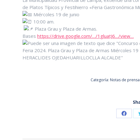
La Municipalidad Provincial de Lampa, extiende una cord
de Platos Típicos y Festihierro «Feria Gastronómica M
Miércoles 19 de junio
10:00 am.
️
Plaza Grau y Plaza de Armas.
Bases
https://drive.google.com/…/1gluatJ6…/view…
Categoría:
Notas de prensa
Sha
Share
on
Faceb