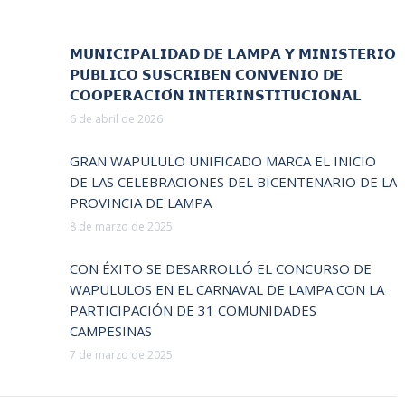
𝗠𝗨𝗡𝗜𝗖𝗜𝗣𝗔𝗟𝗜𝗗𝗔𝗗 𝗗𝗘 𝗟𝗔𝗠𝗣𝗔 𝗬 𝗠𝗜𝗡𝗜𝗦𝗧𝗘𝗥𝗜𝗢
𝗣𝗨́𝗕𝗟𝗜𝗖𝗢 𝗦𝗨𝗦𝗖𝗥𝗜𝗕𝗘𝗡 𝗖𝗢𝗡𝗩𝗘𝗡𝗜𝗢 𝗗𝗘
𝗖𝗢𝗢𝗣𝗘𝗥𝗔𝗖𝗜𝗢́𝗡 𝗜𝗡𝗧𝗘𝗥𝗜𝗡𝗦𝗧𝗜𝗧𝗨𝗖𝗜𝗢𝗡𝗔𝗟
6 de abril de 2026
GRAN WAPULULO UNIFICADO MARCA EL INICIO
DE LAS CELEBRACIONES DEL BICENTENARIO DE LA
PROVINCIA DE LAMPA
8 de marzo de 2025
CON ÉXITO SE DESARROLLÓ EL CONCURSO DE
WAPULULOS EN EL CARNAVAL DE LAMPA CON LA
PARTICIPACIÓN DE 31 COMUNIDADES
CAMPESINAS
7 de marzo de 2025