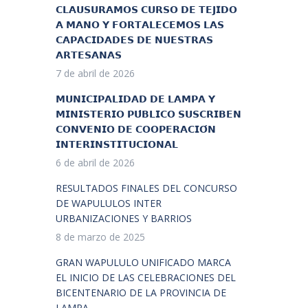
𝗖𝗟𝗔𝗨𝗦𝗨𝗥𝗔𝗠𝗢𝗦 𝗖𝗨𝗥𝗦𝗢 𝗗𝗘 𝗧𝗘𝗝𝗜𝗗𝗢
𝗔 𝗠𝗔𝗡𝗢 𝗬 𝗙𝗢𝗥𝗧𝗔𝗟𝗘𝗖𝗘𝗠𝗢𝗦 𝗟𝗔𝗦
𝗖𝗔𝗣𝗔𝗖𝗜𝗗𝗔𝗗𝗘𝗦 𝗗𝗘 𝗡𝗨𝗘𝗦𝗧𝗥𝗔𝗦
𝗔𝗥𝗧𝗘𝗦𝗔𝗡𝗔𝗦
7 de abril de 2026
𝗠𝗨𝗡𝗜𝗖𝗜𝗣𝗔𝗟𝗜𝗗𝗔𝗗 𝗗𝗘 𝗟𝗔𝗠𝗣𝗔 𝗬
𝗠𝗜𝗡𝗜𝗦𝗧𝗘𝗥𝗜𝗢 𝗣𝗨́𝗕𝗟𝗜𝗖𝗢 𝗦𝗨𝗦𝗖𝗥𝗜𝗕𝗘𝗡
𝗖𝗢𝗡𝗩𝗘𝗡𝗜𝗢 𝗗𝗘 𝗖𝗢𝗢𝗣𝗘𝗥𝗔𝗖𝗜𝗢́𝗡
𝗜𝗡𝗧𝗘𝗥𝗜𝗡𝗦𝗧𝗜𝗧𝗨𝗖𝗜𝗢𝗡𝗔𝗟
6 de abril de 2026
RESULTADOS FINALES DEL CONCURSO
DE WAPULULOS INTER
URBANIZACIONES Y BARRIOS
8 de marzo de 2025
GRAN WAPULULO UNIFICADO MARCA
EL INICIO DE LAS CELEBRACIONES DEL
BICENTENARIO DE LA PROVINCIA DE
LAMPA