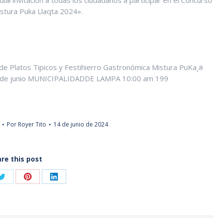
ial invitación a todas los ciudadanos a participar en el Concurso
istura Puka Llaqta 2024».
Por
Royer Tito
14 de junio de 2024
re this post
Share
Share
Share
on
on
on
ook
Twitter
Pinterest
LinkedIn