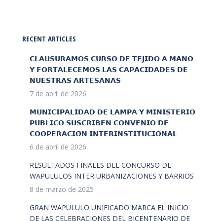
RECENT ARTICLES
𝗖𝗟𝗔𝗨𝗦𝗨𝗥𝗔𝗠𝗢𝗦 𝗖𝗨𝗥𝗦𝗢 𝗗𝗘 𝗧𝗘𝗝𝗜𝗗𝗢 𝗔 𝗠𝗔𝗡𝗢
𝗬 𝗙𝗢𝗥𝗧𝗔𝗟𝗘𝗖𝗘𝗠𝗢𝗦 𝗟𝗔𝗦 𝗖𝗔𝗣𝗔𝗖𝗜𝗗𝗔𝗗𝗘𝗦 𝗗𝗘
𝗡𝗨𝗘𝗦𝗧𝗥𝗔𝗦 𝗔𝗥𝗧𝗘𝗦𝗔𝗡𝗔𝗦
7 de abril de 2026
𝗠𝗨𝗡𝗜𝗖𝗜𝗣𝗔𝗟𝗜𝗗𝗔𝗗 𝗗𝗘 𝗟𝗔𝗠𝗣𝗔 𝗬 𝗠𝗜𝗡𝗜𝗦𝗧𝗘𝗥𝗜𝗢
𝗣𝗨́𝗕𝗟𝗜𝗖𝗢 𝗦𝗨𝗦𝗖𝗥𝗜𝗕𝗘𝗡 𝗖𝗢𝗡𝗩𝗘𝗡𝗜𝗢 𝗗𝗘
𝗖𝗢𝗢𝗣𝗘𝗥𝗔𝗖𝗜𝗢́𝗡 𝗜𝗡𝗧𝗘𝗥𝗜𝗡𝗦𝗧𝗜𝗧𝗨𝗖𝗜𝗢𝗡𝗔𝗟
6 de abril de 2026
RESULTADOS FINALES DEL CONCURSO DE
WAPULULOS INTER URBANIZACIONES Y BARRIOS
8 de marzo de 2025
GRAN WAPULULO UNIFICADO MARCA EL INICIO
DE LAS CELEBRACIONES DEL BICENTENARIO DE