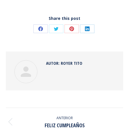
Share this post
Share
Share
Share
Share
on
on
on
on
Facebook
Twitter
Pinterest
LinkedIn
AUTOR:
ROYER TITO
NAVEGACIÓN
ENTRE
ANTERIOR
Publicación
FELIZ CUMPLEAÑOS