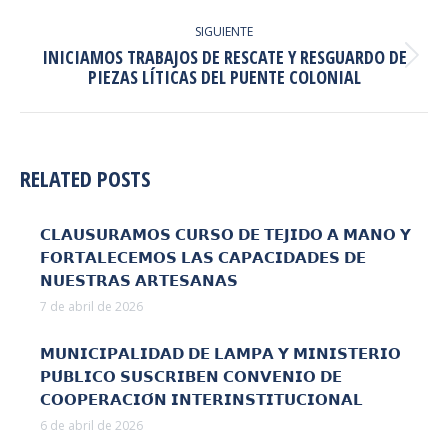
PUBLICACIONES
anterior:
SIGUIENTE
INICIAMOS TRABAJOS DE RESCATE Y RESGUARDO DE
Publicación
PIEZAS LÍTICAS DEL PUENTE COLONIAL
siguiente:
RELATED POSTS
𝗖𝗟𝗔𝗨𝗦𝗨𝗥𝗔𝗠𝗢𝗦 𝗖𝗨𝗥𝗦𝗢 𝗗𝗘 𝗧𝗘𝗝𝗜𝗗𝗢 𝗔 𝗠𝗔𝗡𝗢 𝗬
𝗙𝗢𝗥𝗧𝗔𝗟𝗘𝗖𝗘𝗠𝗢𝗦 𝗟𝗔𝗦 𝗖𝗔𝗣𝗔𝗖𝗜𝗗𝗔𝗗𝗘𝗦 𝗗𝗘
𝗡𝗨𝗘𝗦𝗧𝗥𝗔𝗦 𝗔𝗥𝗧𝗘𝗦𝗔𝗡𝗔𝗦
7 de abril de 2026
𝗠𝗨𝗡𝗜𝗖𝗜𝗣𝗔𝗟𝗜𝗗𝗔𝗗 𝗗𝗘 𝗟𝗔𝗠𝗣𝗔 𝗬 𝗠𝗜𝗡𝗜𝗦𝗧𝗘𝗥𝗜𝗢
𝗣𝗨́𝗕𝗟𝗜𝗖𝗢 𝗦𝗨𝗦𝗖𝗥𝗜𝗕𝗘𝗡 𝗖𝗢𝗡𝗩𝗘𝗡𝗜𝗢 𝗗𝗘
𝗖𝗢𝗢𝗣𝗘𝗥𝗔𝗖𝗜𝗢́𝗡 𝗜𝗡𝗧𝗘𝗥𝗜𝗡𝗦𝗧𝗜𝗧𝗨𝗖𝗜𝗢𝗡𝗔𝗟
6 de abril de 2026