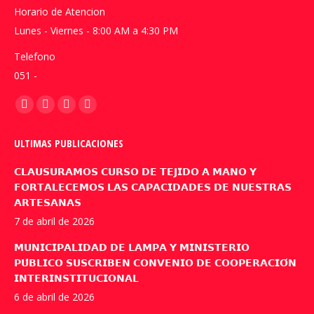
Horario de Atencion
Lunes - Viernes - 8:00 AM a 4:30 PM
Telefono
051 -
Encuéntranos en:
Facebook
YouTube
Linkedin
Instagram
page
page
page
page
ULTIMAS PUBLICACIONES
opens
opens
opens
opens
in
in
in
in
𝗖𝗟𝗔𝗨𝗦𝗨𝗥𝗔𝗠𝗢𝗦 𝗖𝗨𝗥𝗦𝗢 𝗗𝗘 𝗧𝗘𝗝𝗜𝗗𝗢 𝗔 𝗠𝗔𝗡𝗢 𝗬
new
new
new
new
𝗙𝗢𝗥𝗧𝗔𝗟𝗘𝗖𝗘𝗠𝗢𝗦 𝗟𝗔𝗦 𝗖𝗔𝗣𝗔𝗖𝗜𝗗𝗔𝗗𝗘𝗦 𝗗𝗘 𝗡𝗨𝗘𝗦𝗧𝗥𝗔𝗦
𝗔𝗥𝗧𝗘𝗦𝗔𝗡𝗔𝗦
window
window
window
window
7 de abril de 2026
𝗠𝗨𝗡𝗜𝗖𝗜𝗣𝗔𝗟𝗜𝗗𝗔𝗗 𝗗𝗘 𝗟𝗔𝗠𝗣𝗔 𝗬 𝗠𝗜𝗡𝗜𝗦𝗧𝗘𝗥𝗜𝗢
𝗣𝗨́𝗕𝗟𝗜𝗖𝗢 𝗦𝗨𝗦𝗖𝗥𝗜𝗕𝗘𝗡 𝗖𝗢𝗡𝗩𝗘𝗡𝗜𝗢 𝗗𝗘 𝗖𝗢𝗢𝗣𝗘𝗥𝗔𝗖𝗜𝗢́𝗡
𝗜𝗡𝗧𝗘𝗥𝗜𝗡𝗦𝗧𝗜𝗧𝗨𝗖𝗜𝗢𝗡𝗔𝗟
6 de abril de 2026