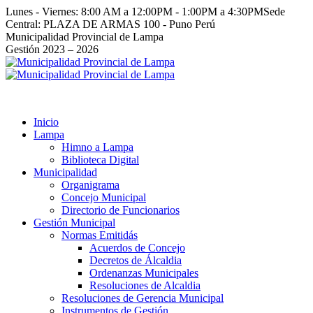
Saltar
Lunes - Viernes: 8:00 AM a 12:00PM - 1:00PM a 4:30PM
Sede
al
Central: PLAZA DE ARMAS 100 - Puno Perú
contenido
Facebook
Instagram
YouTube
Twitter
Municipalidad Provincial de Lampa
page
page
page
page
Gestión 2023 – 2026
opens
opens
opens
opens
in
in
in
in
new
new
new
new
window
window
window
window
Inicio
Lampa
Himno a Lampa
Biblioteca Digital
Municipalidad
Organigrama
Concejo Municipal
Directorio de Funcionarios
Gestión Municipal
Normas Emitidás
Acuerdos de Concejo
Decretos de Álcaldia
Ordenanzas Municipales
Resoluciones de Alcaldia
Resoluciones de Gerencia Municipal
Instrumentos de Gestión