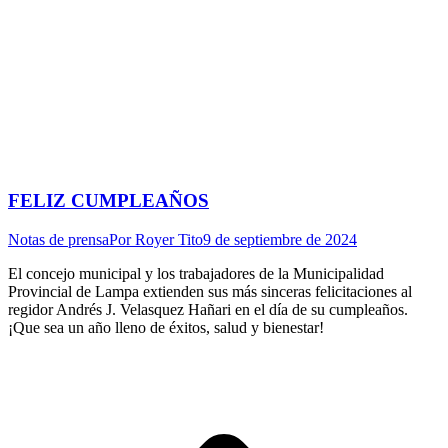
FELIZ CUMPLEAÑOS
Notas de prensa
Por
Royer Tito
9 de septiembre de 2024
El concejo municipal y los trabajadores de la Municipalidad
Provincial de Lampa extienden sus más sinceras felicitaciones al
regidor Andrés J. Velasquez Hañari en el día de su cumpleaños.
¡Que sea un año lleno de éxitos, salud y bienestar!
I
a
T