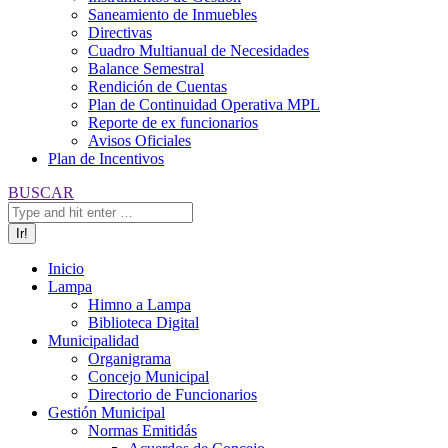
Saneamiento de Inmuebles
Directivas
Cuadro Multianual de Necesidades
Balance Semestral
Rendición de Cuentas
Plan de Continuidad Operativa MPL
Reporte de ex funcionarios
Avisos Oficiales
Plan de Incentivos
Buscar:
BUSCAR
Inicio
Lampa
Himno a Lampa
Biblioteca Digital
Municipalidad
Organigrama
Concejo Municipal
Directorio de Funcionarios
Gestión Municipal
Normas Emitidás