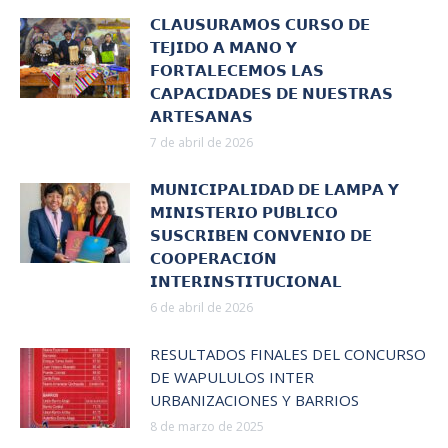
𝗖𝗟𝗔𝗨𝗦𝗨𝗥𝗔𝗠𝗢𝗦 𝗖𝗨𝗥𝗦𝗢 𝗗𝗘
𝗧𝗘𝗝𝗜𝗗𝗢 𝗔 𝗠𝗔𝗡𝗢 𝗬
𝗙𝗢𝗥𝗧𝗔𝗟𝗘𝗖𝗘𝗠𝗢𝗦 𝗟𝗔𝗦
𝗖𝗔𝗣𝗔𝗖𝗜𝗗𝗔𝗗𝗘𝗦 𝗗𝗘 𝗡𝗨𝗘𝗦𝗧𝗥𝗔𝗦
𝗔𝗥𝗧𝗘𝗦𝗔𝗡𝗔𝗦
7 de abril de 2026
𝗠𝗨𝗡𝗜𝗖𝗜𝗣𝗔𝗟𝗜𝗗𝗔𝗗 𝗗𝗘 𝗟𝗔𝗠𝗣𝗔 𝗬
𝗠𝗜𝗡𝗜𝗦𝗧𝗘𝗥𝗜𝗢 𝗣𝗨́𝗕𝗟𝗜𝗖𝗢
𝗦𝗨𝗦𝗖𝗥𝗜𝗕𝗘𝗡 𝗖𝗢𝗡𝗩𝗘𝗡𝗜𝗢 𝗗𝗘
𝗖𝗢𝗢𝗣𝗘𝗥𝗔𝗖𝗜𝗢́𝗡
𝗜𝗡𝗧𝗘𝗥𝗜𝗡𝗦𝗧𝗜𝗧𝗨𝗖𝗜𝗢𝗡𝗔𝗟
6 de abril de 2026
RESULTADOS FINALES DEL CONCURSO
DE WAPULULOS INTER
URBANIZACIONES Y BARRIOS
8 de marzo de 2025