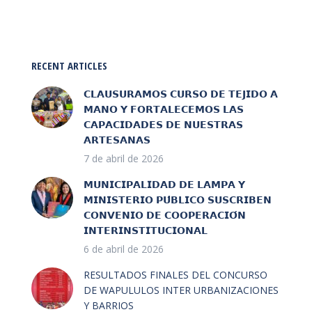
RECENT ARTICLES
𝗖𝗟𝗔𝗨𝗦𝗨𝗥𝗔𝗠𝗢𝗦 𝗖𝗨𝗥𝗦𝗢 𝗗𝗘 𝗧𝗘𝗝𝗜𝗗𝗢 𝗔
𝗠𝗔𝗡𝗢 𝗬 𝗙𝗢𝗥𝗧𝗔𝗟𝗘𝗖𝗘𝗠𝗢𝗦 𝗟𝗔𝗦
𝗖𝗔𝗣𝗔𝗖𝗜𝗗𝗔𝗗𝗘𝗦 𝗗𝗘 𝗡𝗨𝗘𝗦𝗧𝗥𝗔𝗦
𝗔𝗥𝗧𝗘𝗦𝗔𝗡𝗔𝗦
7 de abril de 2026
𝗠𝗨𝗡𝗜𝗖𝗜𝗣𝗔𝗟𝗜𝗗𝗔𝗗 𝗗𝗘 𝗟𝗔𝗠𝗣𝗔 𝗬
𝗠𝗜𝗡𝗜𝗦𝗧𝗘𝗥𝗜𝗢 𝗣𝗨́𝗕𝗟𝗜𝗖𝗢 𝗦𝗨𝗦𝗖𝗥𝗜𝗕𝗘𝗡
𝗖𝗢𝗡𝗩𝗘𝗡𝗜𝗢 𝗗𝗘 𝗖𝗢𝗢𝗣𝗘𝗥𝗔𝗖𝗜𝗢́𝗡
𝗜𝗡𝗧𝗘𝗥𝗜𝗡𝗦𝗧𝗜𝗧𝗨𝗖𝗜𝗢𝗡𝗔𝗟
6 de abril de 2026
RESULTADOS FINALES DEL CONCURSO
DE WAPULULOS INTER URBANIZACIONES
Y BARRIOS