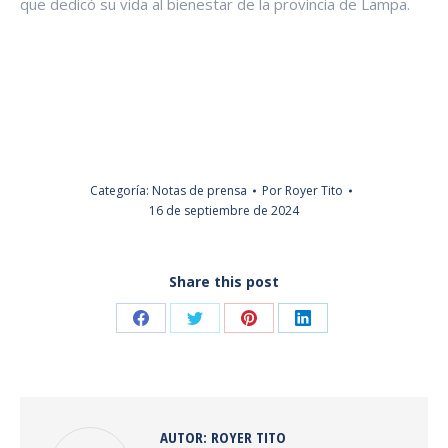
que dedicó su vida al bienestar de la provincia de Lampa.
Categoría:
Notas de prensa
Por
Royer Tito
16 de septiembre de 2024
Share this post
Share
Share
Share
Share
on
on
on
on
Facebook
Twitter
Pinterest
LinkedIn
AUTOR:
ROYER TITO