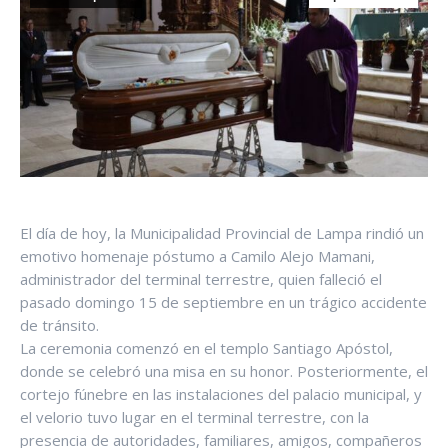
El día de hoy, la Municipalidad Provincial de Lampa rindió un
emotivo homenaje póstumo a Camilo Alejo Mamani,
administrador del terminal terrestre, quien falleció el
pasado domingo 15 de septiembre en un trágico accidente
de tránsito.
La ceremonia comenzó en el templo Santiago Apóstol,
donde se celebró una misa en su honor. Posteriormente, el
cortejo fúnebre en las instalaciones del palacio municipal, y
el velorio tuvo lugar en el terminal terrestre, con la
presencia de autoridades, familiares, amigos, compañeros