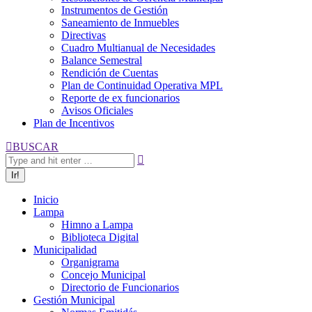
Instrumentos de Gestión
Saneamiento de Inmuebles
Directivas
Cuadro Multianual de Necesidades
Balance Semestral
Rendición de Cuentas
Plan de Continuidad Operativa MPL
Reporte de ex funcionarios
Avisos Oficiales
Plan de Incentivos
Buscar:
BUSCAR
Inicio
Lampa
Himno a Lampa
Biblioteca Digital
Municipalidad
Organigrama
Concejo Municipal
Directorio de Funcionarios
Gestión Municipal