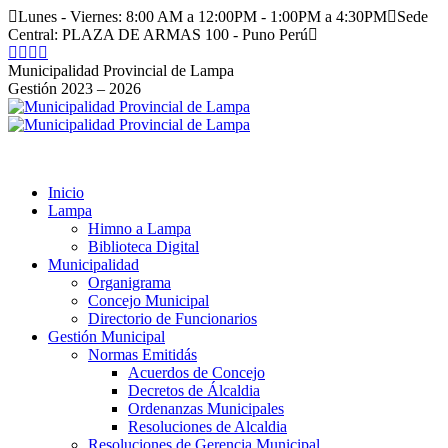
Saltar
Lunes - Viernes: 8:00 AM a 12:00PM - 1:00PM a 4:30PM
Sede
al
Central: PLAZA DE ARMAS 100 - Puno Perú
contenido
Facebook
Instagram
YouTube
Twitter
page
page
page
page
Municipalidad Provincial de Lampa
opens
opens
opens
opens
Gestión 2023 – 2026
in
in
in
in
new
new
new
new
window
window
window
window
Inicio
Lampa
Himno a Lampa
Biblioteca Digital
Municipalidad
Organigrama
Concejo Municipal
Directorio de Funcionarios
Gestión Municipal
Normas Emitidás
Acuerdos de Concejo
Decretos de Álcaldia
Ordenanzas Municipales
Resoluciones de Alcaldia
Resoluciones de Gerencia Municipal