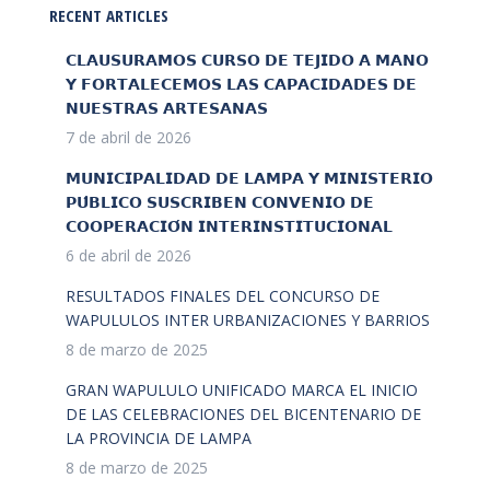
RECENT ARTICLES
𝗖𝗟𝗔𝗨𝗦𝗨𝗥𝗔𝗠𝗢𝗦 𝗖𝗨𝗥𝗦𝗢 𝗗𝗘 𝗧𝗘𝗝𝗜𝗗𝗢 𝗔 𝗠𝗔𝗡𝗢
𝗬 𝗙𝗢𝗥𝗧𝗔𝗟𝗘𝗖𝗘𝗠𝗢𝗦 𝗟𝗔𝗦 𝗖𝗔𝗣𝗔𝗖𝗜𝗗𝗔𝗗𝗘𝗦 𝗗𝗘
𝗡𝗨𝗘𝗦𝗧𝗥𝗔𝗦 𝗔𝗥𝗧𝗘𝗦𝗔𝗡𝗔𝗦
7 de abril de 2026
𝗠𝗨𝗡𝗜𝗖𝗜𝗣𝗔𝗟𝗜𝗗𝗔𝗗 𝗗𝗘 𝗟𝗔𝗠𝗣𝗔 𝗬 𝗠𝗜𝗡𝗜𝗦𝗧𝗘𝗥𝗜𝗢
𝗣𝗨́𝗕𝗟𝗜𝗖𝗢 𝗦𝗨𝗦𝗖𝗥𝗜𝗕𝗘𝗡 𝗖𝗢𝗡𝗩𝗘𝗡𝗜𝗢 𝗗𝗘
𝗖𝗢𝗢𝗣𝗘𝗥𝗔𝗖𝗜𝗢́𝗡 𝗜𝗡𝗧𝗘𝗥𝗜𝗡𝗦𝗧𝗜𝗧𝗨𝗖𝗜𝗢𝗡𝗔𝗟
6 de abril de 2026
RESULTADOS FINALES DEL CONCURSO DE
WAPULULOS INTER URBANIZACIONES Y BARRIOS
8 de marzo de 2025
GRAN WAPULULO UNIFICADO MARCA EL INICIO
DE LAS CELEBRACIONES DEL BICENTENARIO DE
LA PROVINCIA DE LAMPA
8 de marzo de 2025