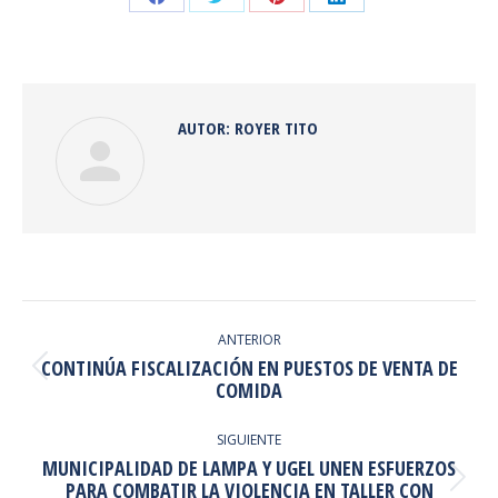
Share
Share
Share
Share
on
on
on
on
Facebook
Twitter
Pinterest
LinkedIn
AUTOR:
ROYER TITO
NAVEGACIÓN
ENTRE
ANTERIOR
CONTINÚA FISCALIZACIÓN EN PUESTOS DE VENTA DE
PUBLICACIONES
Publicación
COMIDA
anterior:
SIGUIENTE
MUNICIPALIDAD DE LAMPA Y UGEL UNEN ESFUERZOS
Publicación
PARA COMBATIR LA VIOLENCIA EN TALLER CON