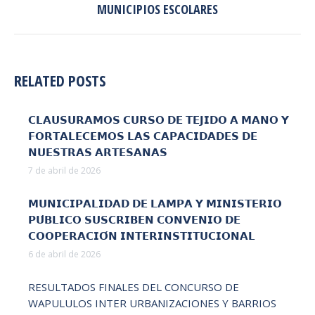
MUNICIPIOS ESCOLARES
siguiente:
RELATED POSTS
𝗖𝗟𝗔𝗨𝗦𝗨𝗥𝗔𝗠𝗢𝗦 𝗖𝗨𝗥𝗦𝗢 𝗗𝗘 𝗧𝗘𝗝𝗜𝗗𝗢 𝗔 𝗠𝗔𝗡𝗢 𝗬
𝗙𝗢𝗥𝗧𝗔𝗟𝗘𝗖𝗘𝗠𝗢𝗦 𝗟𝗔𝗦 𝗖𝗔𝗣𝗔𝗖𝗜𝗗𝗔𝗗𝗘𝗦 𝗗𝗘
𝗡𝗨𝗘𝗦𝗧𝗥𝗔𝗦 𝗔𝗥𝗧𝗘𝗦𝗔𝗡𝗔𝗦
7 de abril de 2026
𝗠𝗨𝗡𝗜𝗖𝗜𝗣𝗔𝗟𝗜𝗗𝗔𝗗 𝗗𝗘 𝗟𝗔𝗠𝗣𝗔 𝗬 𝗠𝗜𝗡𝗜𝗦𝗧𝗘𝗥𝗜𝗢
𝗣𝗨́𝗕𝗟𝗜𝗖𝗢 𝗦𝗨𝗦𝗖𝗥𝗜𝗕𝗘𝗡 𝗖𝗢𝗡𝗩𝗘𝗡𝗜𝗢 𝗗𝗘
𝗖𝗢𝗢𝗣𝗘𝗥𝗔𝗖𝗜𝗢́𝗡 𝗜𝗡𝗧𝗘𝗥𝗜𝗡𝗦𝗧𝗜𝗧𝗨𝗖𝗜𝗢𝗡𝗔𝗟
6 de abril de 2026
RESULTADOS FINALES DEL CONCURSO DE
WAPULULOS INTER URBANIZACIONES Y BARRIOS