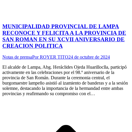
MUNICIPALIDAD PROVINCIAL DE LAMPA
RECONOCE Y FELICITA A LA PROVINCIA DE
SAN ROMAN EN SU XCVII ANIVERSARIO DE
CREACION POLITICA
Notas de prensa
Por
ROYER TITO
24 de octubre de 2024
El alcalde de Lampa, Abg. Heráclides Ojeda Huarilloclla, participó
activamente en las celebraciones por el 98.º aniversario de la
provincia de San Román. Durante la ceremonia central, el
burgomaestre lampeño asistió al izamiento de banderas y a la sesión
solemne, destacando la importancia de la hermandad entre ambas
provincias y reafirmando su compromiso con el…
I
a
T