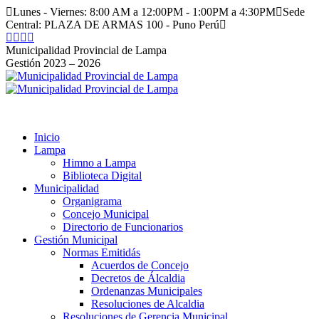
Saltar
Lunes - Viernes: 8:00 AM a 12:00PM - 1:00PM a 4:30PM
Sede
al
Central: PLAZA DE ARMAS 100 - Puno Perú
contenido
Facebook
Instagram
YouTube
Twitter
page
page
page
page
Municipalidad Provincial de Lampa
opens
opens
opens
opens
Gestión 2023 – 2026
in
in
in
in
new
new
new
new
window
window
window
window
Inicio
Lampa
Himno a Lampa
Biblioteca Digital
Municipalidad
Organigrama
Concejo Municipal
Directorio de Funcionarios
Gestión Municipal
Normas Emitidás
Acuerdos de Concejo
Decretos de Álcaldia
Ordenanzas Municipales
Resoluciones de Alcaldia
Resoluciones de Gerencia Municipal