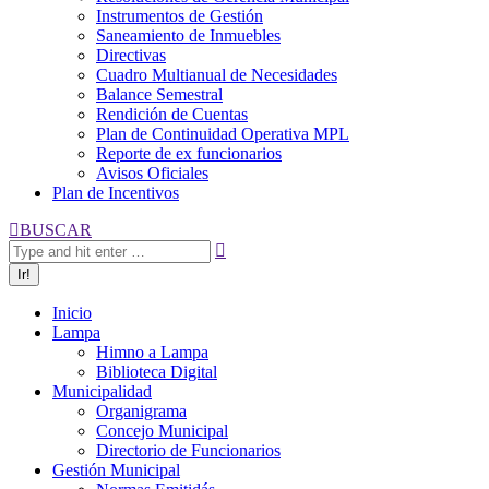
Instrumentos de Gestión
Saneamiento de Inmuebles
Directivas
Cuadro Multianual de Necesidades
Balance Semestral
Rendición de Cuentas
Plan de Continuidad Operativa MPL
Reporte de ex funcionarios
Avisos Oficiales
Plan de Incentivos
Buscar:
BUSCAR
Inicio
Lampa
Himno a Lampa
Biblioteca Digital
Municipalidad
Organigrama
Concejo Municipal
Directorio de Funcionarios
Gestión Municipal