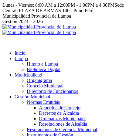
Saltar
Lunes - Viernes: 8:00 AM a 12:00PM - 1:00PM a 4:30PM
Sede
al
Central: PLAZA DE ARMAS 100 - Puno Perú
contenido
Facebook
Instagram
YouTube
Twitter
Municipalidad Provincial de Lampa
page
page
page
page
Gestión 2023 – 2026
opens
opens
opens
opens
in
in
in
in
new
new
new
new
window
window
window
window
Inicio
Lampa
Himno a Lampa
Biblioteca Digital
Municipalidad
Organigrama
Concejo Municipal
Directorio de Funcionarios
Gestión Municipal
Normas Emitidás
Acuerdos de Concejo
Decretos de Álcaldia
Ordenanzas Municipales
Resoluciones de Alcaldia
Resoluciones de Gerencia Municipal
Instrumentos de Gestión