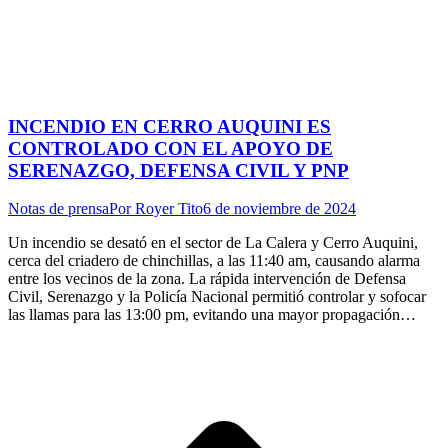
INCENDIO EN CERRO AUQUINI ES
CONTROLADO CON EL APOYO DE
SERENAZGO, DEFENSA CIVIL Y PNP
Notas de prensa
Por
Royer Tito
6 de noviembre de 2024
Un incendio se desató en el sector de La Calera y Cerro Auquini,
cerca del criadero de chinchillas, a las 11:40 am, causando alarma
entre los vecinos de la zona. La rápida intervención de Defensa
Civil, Serenazgo y la Policía Nacional permitió controlar y sofocar
las llamas para las 13:00 pm, evitando una mayor propagación…
I
a
T