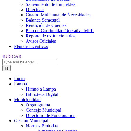
Saneamiento de Inmuebles
Directivas
Cuadro Multianual de Necesidades
Balance Semestral
Rendición de Cuentas
Plan de Continuidad Operativa MPL
Reporte de ex funcionarios
Avisos Oficiales
Plan de Incentivos
Buscar:
BUSCAR
Inicio
Lampa
Himno a Lampa
Biblioteca Digital
Municipalidad
Organigrama
Concejo Municipal
Directorio de Funcionarios
Gestión Municipal
Normas Emitidás