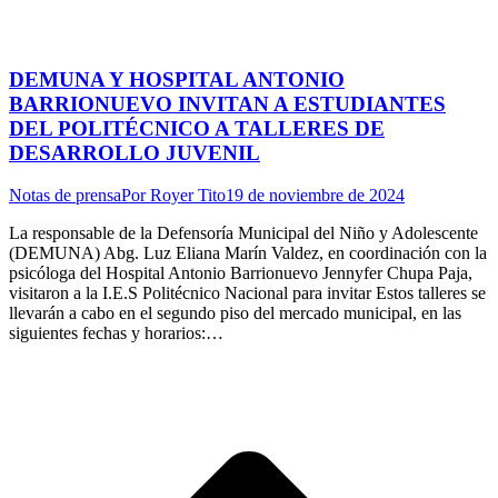
DEMUNA Y HOSPITAL ANTONIO
BARRIONUEVO INVITAN A ESTUDIANTES
DEL POLITÉCNICO A TALLERES DE
DESARROLLO JUVENIL
Notas de prensa
Por
Royer Tito
19 de noviembre de 2024
La responsable de la Defensoría Municipal del Niño y Adolescente
(DEMUNA) Abg. Luz Eliana Marín Valdez, en coordinación con la
psicóloga del Hospital Antonio Barrionuevo Jennyfer Chupa Paja,
visitaron a la I.E.S Politécnico Nacional para invitar Estos talleres se
llevarán a cabo en el segundo piso del mercado municipal, en las
siguientes fechas y horarios:…
I
a
T