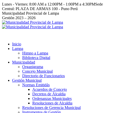
Saltar
Lunes - Viernes: 8:00 AM a 12:00PM - 1:00PM a 4:30PM
Sede
al
Central: PLAZA DE ARMAS 100 - Puno Perú
contenido
Facebook
Instagram
YouTube
Twitter
Municipalidad Provincial de Lampa
page
page
page
page
Gestión 2023 – 2026
opens
opens
opens
opens
in
in
in
in
new
new
new
new
window
window
window
window
Inicio
Lampa
Himno a Lampa
Biblioteca Digital
Municipalidad
Organigrama
Concejo Municipal
Directorio de Funcionarios
Gestión Municipal
Normas Emitidás
Acuerdos de Concejo
Decretos de Álcaldia
Ordenanzas Municipales
Resoluciones de Alcaldia
Resoluciones de Gerencia Municipal
Instrumentos de Gestión