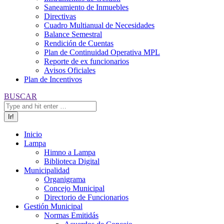
Saneamiento de Inmuebles
Directivas
Cuadro Multianual de Necesidades
Balance Semestral
Rendición de Cuentas
Plan de Continuidad Operativa MPL
Reporte de ex funcionarios
Avisos Oficiales
Plan de Incentivos
Buscar:
BUSCAR
Inicio
Lampa
Himno a Lampa
Biblioteca Digital
Municipalidad
Organigrama
Concejo Municipal
Directorio de Funcionarios
Gestión Municipal
Normas Emitidás