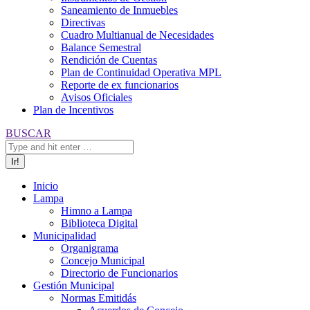
Saneamiento de Inmuebles
Directivas
Cuadro Multianual de Necesidades
Balance Semestral
Rendición de Cuentas
Plan de Continuidad Operativa MPL
Reporte de ex funcionarios
Avisos Oficiales
Plan de Incentivos
Buscar:
BUSCAR
Inicio
Lampa
Himno a Lampa
Biblioteca Digital
Municipalidad
Organigrama
Concejo Municipal
Directorio de Funcionarios
Gestión Municipal
Normas Emitidás