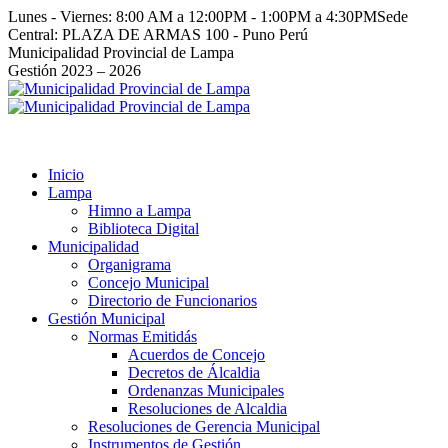
Saltar
Lunes - Viernes: 8:00 AM a 12:00PM - 1:00PM a 4:30PM
Sede
al
Central: PLAZA DE ARMAS 100 - Puno Perú
contenido
Facebook
Instagram
YouTube
Twitter
Municipalidad Provincial de Lampa
page
page
page
page
Gestión 2023 – 2026
opens
opens
opens
opens
in
in
in
in
new
new
new
new
window
window
window
window
Inicio
Lampa
Himno a Lampa
Biblioteca Digital
Municipalidad
Organigrama
Concejo Municipal
Directorio de Funcionarios
Gestión Municipal
Normas Emitidás
Acuerdos de Concejo
Decretos de Álcaldia
Ordenanzas Municipales
Resoluciones de Alcaldia
Resoluciones de Gerencia Municipal
Instrumentos de Gestión