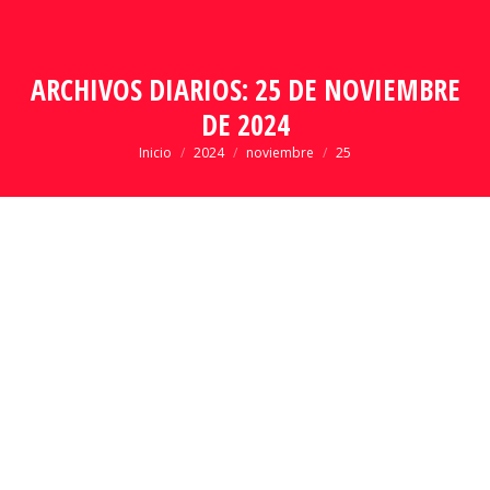
ARCHIVOS DIARIOS:
25 DE NOVIEMBRE
DE 2024
Estás aquí:
Inicio
2024
noviembre
25